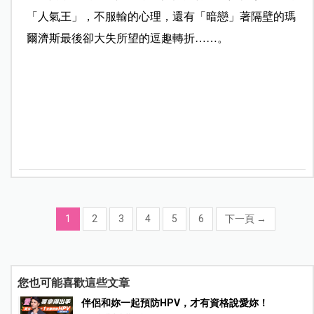
「人氣王」，不服輸的心理，還有「暗戀」著隔壁的瑪
爾濟斯最後卻大失所望的逗趣轉折……。
1
2
3
4
5
6
下一頁
→
您也可能喜歡這些文章
伴侶和妳一起預防HPV，才有資格說愛妳！