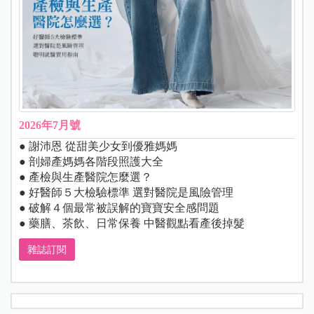
2026年7月號
● 謝沛恩 從甜美少女到優雅媽媽
● 剖婦產媽媽各階段照護大全
● 產檢與生產醫院怎麼選？
● 好醫師５大檢驗標準 選對醫院是風險管理
● 破解４個最常被誤解的寶寶安全感問題
● 藥膳、茶飲、日常保養 中醫觀點看產後掉髮
雜誌訂閱