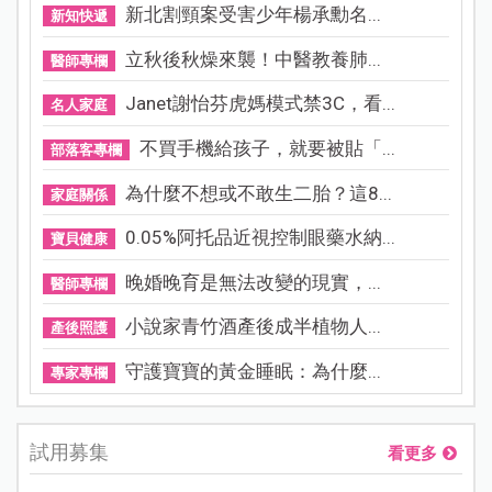
新北割頸案受害少年楊承勳名...
新知快遞
立秋後秋燥來襲！中醫教養肺...
醫師專欄
Janet謝怡芬虎媽模式禁3C，看...
名人家庭
不買手機給孩子，就要被貼「...
部落客專欄
為什麼不想或不敢生二胎？這8...
家庭關係
0.05%阿托品近視控制眼藥水納...
寶貝健康
晚婚晚育是無法改變的現實，...
醫師專欄
小說家青竹酒產後成半植物人...
產後照護
守護寶寶的黃金睡眠：為什麼...
專家專欄
試用募集
看更多