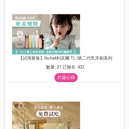
【試用募集】Richell利其爾 T.L.I第二代乳牙刷系列
數量: 21 已報名: 432
21篇心得