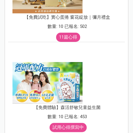
【免費試吃】實心蛋捲 窗花綻放｜彌月禮盒
數量: 10 已報名: 502
11篇心得
【免費體驗】森活舒敏兒童益生菌
數量: 10 已報名: 453
試用心得撰寫中