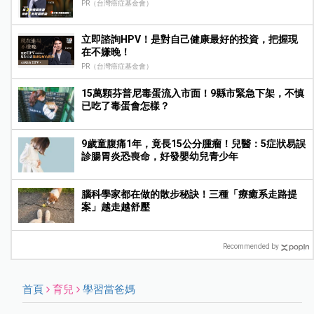
PR（台灣癌症基金會）
立即諮詢HPV！是對自己健康最好的投資，把握現
在不嫌晚！
PR（台灣癌症基金會）
15萬顆芬普尼毒蛋流入市面！9縣市緊急下架，不慎
已吃了毒蛋會怎樣？
9歲童腹痛1年，竟長15公分腫瘤！兒醫：5症狀易誤
診腸胃炎恐喪命，好發嬰幼兒青少年
腦科學家都在做的散步秘訣！三種「療癒系走路提
案」越走越舒壓
Recommended by
首頁
育兒
學習當爸媽