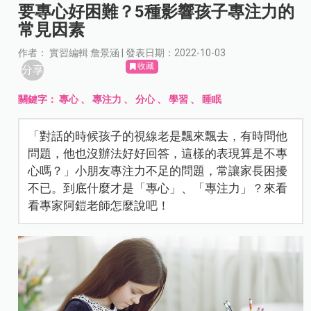
要專心好困難？5種影響孩子專注力的
常見因素
作者： 實習編輯 詹景涵 | 發表日期：2022-10-03
收藏
分享
關鍵字：
專心
、
專注力
、
分心
、
學習
、
睡眠
「對話的時候孩子的視線老是飄來飄去，有時問他
問題，他也沒辦法好好回答，這樣的表現算是不專
心嗎？」小朋友專注力不足的問題，常讓家長困擾
不已。到底什麼才是「專心」、「專注力」？來看
看專家阿鎧老師怎麼說吧！