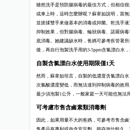
雖然洗手是預防腸病毒的最佳方式，但相信很
或車上時，這時怎麼辦呢？蘇韋如說明，當無
並搓揉雙手來做基本的消毒或抑菌。乾洗手液
抑制效果，但對腸病毒、輪狀病毒、諾羅病毒
底消毒。她建議缺水時，爸媽可參考疾管署所提
後，再自行泡製洗手用的3-5ppm含氯漂白
自製含氯漂白水使用期限僅1天
然而，蘇韋如坦言，自製的低濃度含氯漂白水
次氯酸濃度變低，而無法達到抑制病毒的效用
最少須泡製1公升，一般家庭一天可能也無法
可考慮市售含鹵素類消毒劑
因此，如果用量不大的爸媽，可參考市售含鹵
售產品有專利或內含安定劑，能存放比較久，