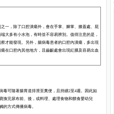
別之一，除了口腔潰瘍外，會在手掌、腳掌、膝蓋處、屁
頂端大多有小水泡，有時並不容易辨別。值得注意的是，
觀察才能發現。另外，腸病毒患者的口腔內潰瘍，多出現
潰瘍在口腔內其他地方，且齒齦處會出現紅腫及容易出血
病毒可隨著腸胃道排泄至糞便，且持續2至4週。因此如
寶換完尿布前、後，或料理、處理食物和餵食嬰幼兒
觸的方式傳播病毒。