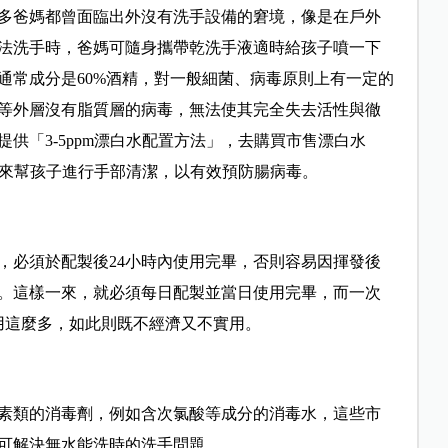
多爸媽都曾面臨出外沒有洗手設備的窘境，像是在戶外
法洗手時，爸媽可隨身攜帶乾洗手液適時給孩子噴一下
通常成分是60%酒精，對一般細菌、病毒原則上有一定的
等外層沒有脂質層的病毒，無法使其完全失去活性與徹
供「3-5ppm漂白水配置方法」，去購買市售漂白水
水，來幫孩子進行手部清潔，以有效預防腸病毒。
，必須於配製後24小時內使用完畢，否則容易因揮發後
。這樣一來，就必須每日配製並當日使用完畢，而一次
用這麼多，如此則既不經濟又不實用。
素類的消毒劑，例如含次氯酸等成分的消毒水，這些市
可解決無水能洗時的洗手問題。