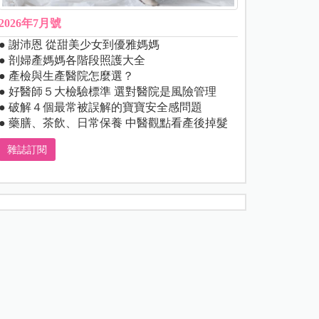
2026年7月號
● 謝沛恩 從甜美少女到優雅媽媽
● 剖婦產媽媽各階段照護大全
● 產檢與生產醫院怎麼選？
● 好醫師５大檢驗標準 選對醫院是風險管理
● 破解４個最常被誤解的寶寶安全感問題
● 藥膳、茶飲、日常保養 中醫觀點看產後掉髮
雜誌訂閱