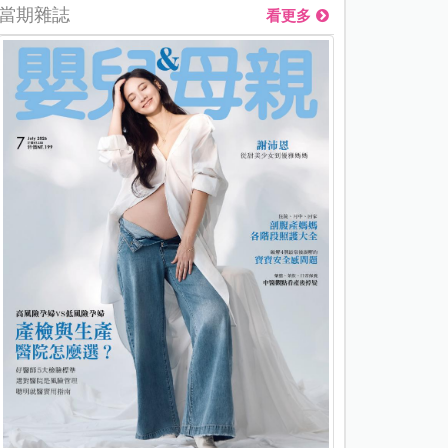
當期雜誌
看更多