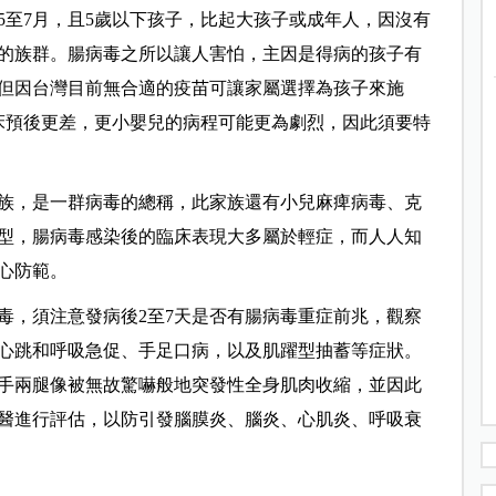
5至7月，且5歲以下孩子，比起大孩子或成年人，因沒有
的族群。腸病毒之所以讓人害怕，主因是得病的孩子有
但因台灣目前無合適的疫苗可讓家屬選擇為孩子來施
床預後更差，更小嬰兒的病程可能更為劇烈，因此須要特
族，是一群病毒的總稱，此家族還有小兒麻痺病毒、克
型，腸病毒感染後的臨床表現大多屬於輕症，而人人知
心防範。
毒，須注意發病後2至7天是否有腸病毒重症前兆，觀察
心跳和呼吸急促、手足口病，以及肌躍型抽蓄等症狀。
手兩腿像被無故驚嚇般地突發性全身肌肉收縮，並因此
醫進行評估，以防引發腦膜炎、腦炎、心肌炎、呼吸衰