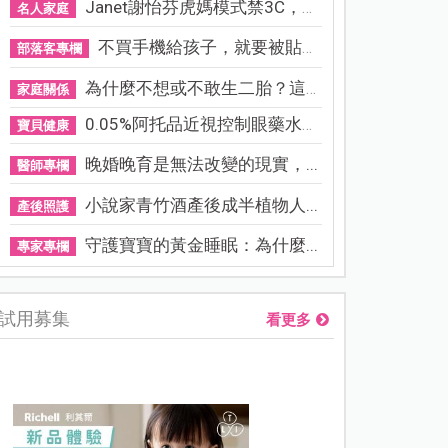
Janet謝怡芬虎媽模式禁3C，看...
名人家庭
不買手機給孩子，就要被貼「...
部落客專欄
為什麼不想或不敢生二胎？這8...
家庭關係
0.05%阿托品近視控制眼藥水納...
寶貝健康
晚婚晚育是無法改變的現實，...
醫師專欄
小說家青竹酒產後成半植物人...
產後照護
守護寶寶的黃金睡眠：為什麼...
專家專欄
試用募集
看更多