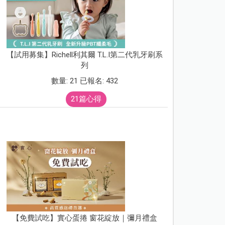
【試用募集】Richell利其爾 T.L.I第二代乳牙刷系
列
數量: 21 已報名: 432
21篇心得
【免費試吃】實心蛋捲 窗花綻放｜彌月禮盒