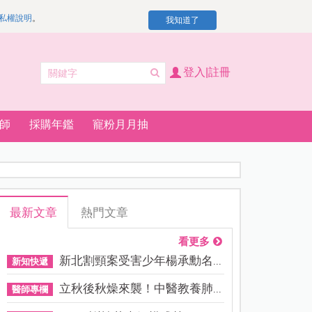
私權說明
。
我知道了
登入|註冊
師
採購年鑑
寵粉月月抽
最新文章
熱門文章
看更多
新北割頸案受害少年楊承勳名...
新知快遞
立秋後秋燥來襲！中醫教養肺...
醫師專欄