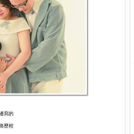
邊寫的
路歷程