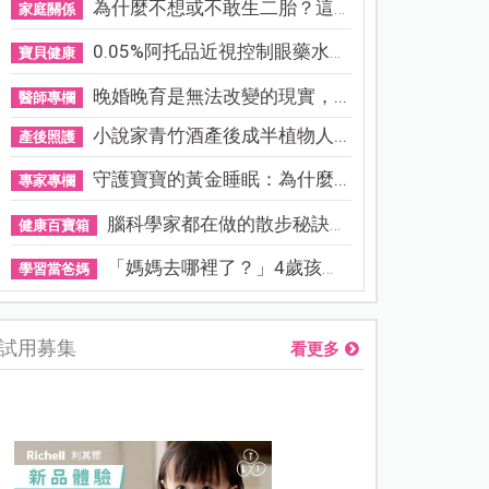
為什麼不想或不敢生二胎？這8...
家庭關係
0.05%阿托品近視控制眼藥水納...
寶貝健康
晚婚晚育是無法改變的現實，...
醫師專欄
小說家青竹酒產後成半植物人...
產後照護
守護寶寶的黃金睡眠：為什麼...
專家專欄
腦科學家都在做的散步秘訣！...
健康百寶箱
「媽媽去哪裡了？」4歲孩子還...
學習當爸媽
試用募集
看更多