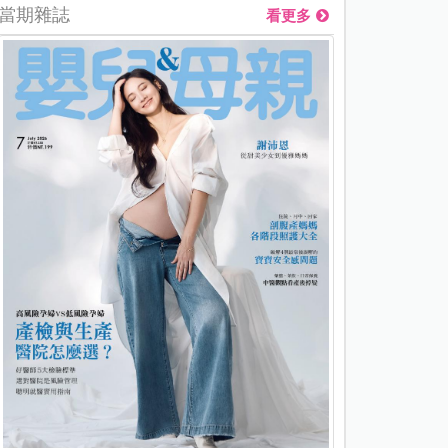
當期雜誌
看更多