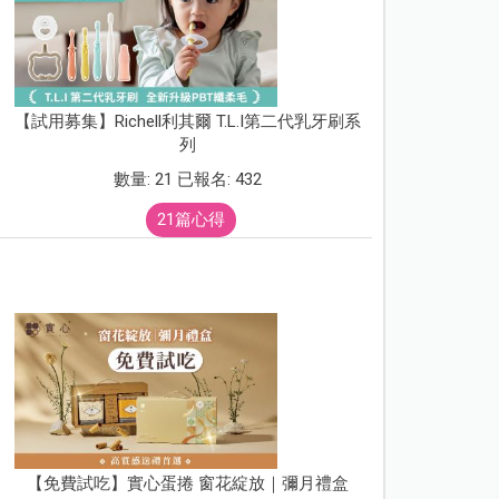
【試用募集】Richell利其爾 T.L.I第二代乳牙刷系
列
數量: 21 已報名: 432
21篇心得
【免費試吃】實心蛋捲 窗花綻放｜彌月禮盒