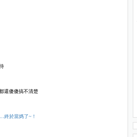
待
都還傻傻搞不清楚
我…終於當媽了~！