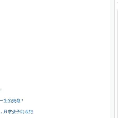
~
一生的寶藏！
，只求孩子能溫飽