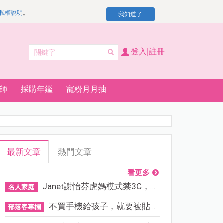
私權說明
。
我知道了
登入|註冊
師
採購年鑑
寵粉月月抽
最新文章
熱門文章
看更多
Janet謝怡芬虎媽模式禁3C，看...
名人家庭
不買手機給孩子，就要被貼「...
部落客專欄