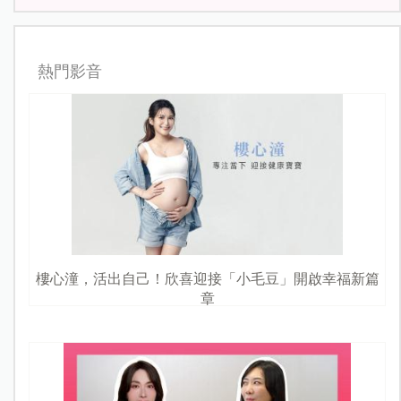
熱門影音
樓心潼，活出自己！欣喜迎接「小毛豆」開啟幸福新篇
章