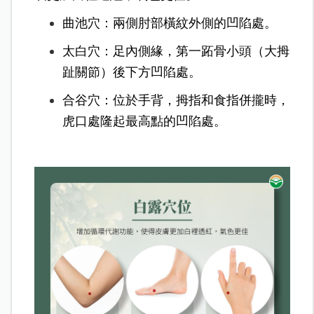
曲池穴：兩側肘部橫紋外側的凹陷處。
太白穴：足內側緣，第一跖骨小頭（大拇
趾關節）後下方凹陷處。
合谷穴：位於手背，拇指和食指併攏時，
虎口處隆起最高點的凹陷處。