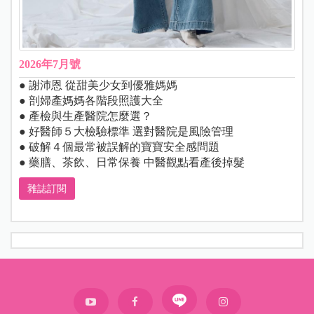
2026年7月號
● 謝沛恩 從甜美少女到優雅媽媽
● 剖婦產媽媽各階段照護大全
● 產檢與生產醫院怎麼選？
● 好醫師５大檢驗標準 選對醫院是風險管理
● 破解４個最常被誤解的寶寶安全感問題
● 藥膳、茶飲、日常保養 中醫觀點看產後掉髮
雜誌訂閱