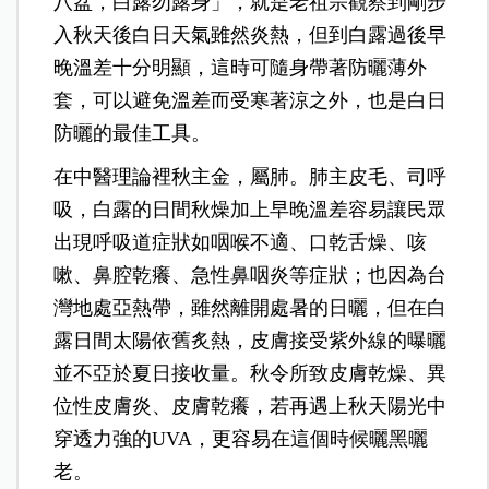
八盆，白露勿露身」，就是老祖宗觀察到剛步
入秋天後白日天氣雖然炎熱，但到白露過後早
晚溫差十分明顯，這時可隨身帶著防曬薄外
套，可以避免溫差而受寒著涼之外，也是白日
防曬的最佳工具。
在中醫理論裡秋主金，屬肺。肺主皮毛、司呼
吸，白露的日間秋燥加上早晚溫差容易讓民眾
出現呼吸道症狀如咽喉不適、口乾舌燥、咳
嗽、鼻腔乾癢、急性鼻咽炎等症狀；也因為台
灣地處亞熱帶，雖然離開處暑的日曬，但在白
露日間太陽依舊炙熱，皮膚接受紫外線的曝曬
並不亞於夏日接收量。秋令所致皮膚乾燥、異
位性皮膚炎、皮膚乾癢，若再遇上秋天陽光中
穿透力強的UVA，更容易在這個時候曬黑曬
老。