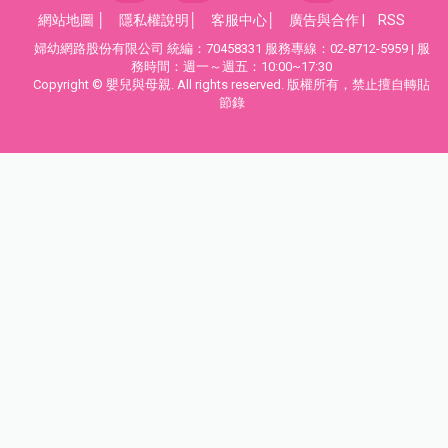
網站地圖
│
隱私權說明
│
客服中心
│
廣告與合作
|
RSS
婦幼網路股份有限公司 統編：70458331 服務專線：02-8712-5959 | 服
務時間：週一～週五：10:00~17:30
Copyright © 嬰兒與母親. All rights reserved. 版權所有，禁止擅自轉貼
節錄