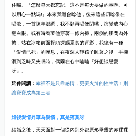
住嘴。『怎麼每天都忘記、這不是每天要做的事嗎、可
以用心一點嗎!』本來我還會唸他，後來這些叨唸像在
唱歌，一首陳年濫調，我不願再唱便閉嘴，演變成內心
翻白眼。或有時看著他穿著一條內褲，兩側的腰間肉外
擴，站在冰箱前面探頭探腦覓食的背影，我總有一種
「愛情已死」的嘆息，在夜深人靜孩子睡著之後，手機
滑到乏味又失眠時，偶爾在心中喃喃『好想談戀愛
呀』。
延伸閱讀
：
幸福不是只靠感情，更要火辣的性生活！別
讓寶寶成為第三者
婚後愛情昇華為親情，真是落寞呀
結婚之後，天天面對一個從內到外都原形畢露的赤裸裸