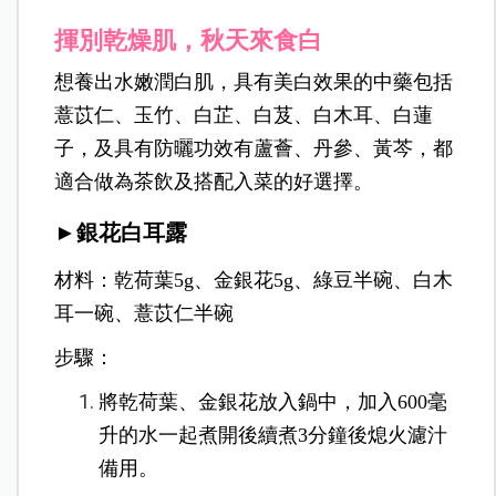
揮別乾燥肌，秋天來食白
想養出水嫩潤白肌，具有美白效果的中藥包括
薏苡仁、玉竹、白芷、白芨、白木耳、白蓮
子，及具有防曬功效有蘆薈、丹參、黃芩，都
適合做為茶飲及搭配入菜的好選擇。
►銀花白耳露
材料：乾荷葉5g、金銀花5g、綠豆半碗、白木
耳一碗、薏苡仁半碗
步驟：
將乾荷葉、金銀花放入鍋中，加入600毫
升的水一起煮開後續煮3分鐘後熄火濾汁
備用。