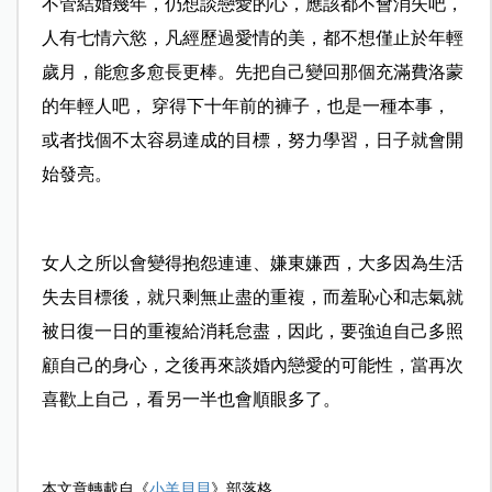
不管結婚幾年，仍想談戀愛的心，應該都不會消失吧，
人有七情六慾，凡經歷過愛情的美，都不想僅止於年輕
歲月，能愈多愈長更棒。先把自己變回那個充滿費洛蒙
的年輕人吧， 穿得下十年前的褲子，也是一種本事，
或者找個不太容易達成的目標，努力學習，日子就會開
始發亮。
女人之所以會變得抱怨連連、嫌東嫌西，大多因為生活
失去目標後，就只剩無止盡的重複，而羞恥心和志氣就
被日復一日的重複給消耗怠盡，因此，要強迫自己多照
顧自己的身心，之後再來談婚內戀愛的可能性，當再次
喜歡上自己，看另一半也會順眼多了。
本文章轉載自《
小羊貝貝
》部落格