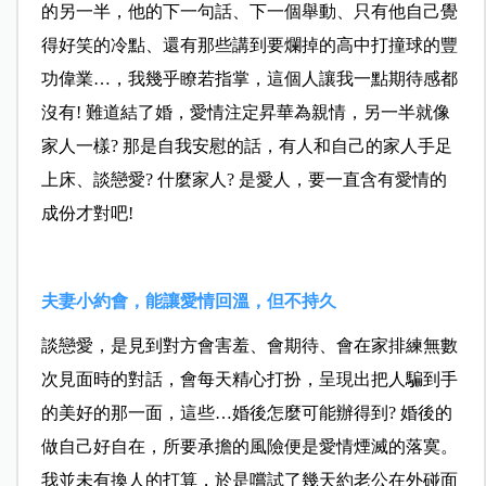
的另一半，他的下一句話、下一個舉動、只有他自己覺
得好笑的冷點、還有那些講到要爛掉的高中打撞球的豐
功偉業…，我幾乎瞭若指掌，這個人讓我一點期待感都
沒有! 難道結了婚，愛情注定昇華為親情，另一半就像
家人一樣? 那是自我安慰的話，有人和自己的家人手足
上床、談戀愛? 什麼家人? 是愛人，要一直含有愛情的
成份才對吧!
夫妻小約會，能讓愛情回溫，但不持久
談戀愛，是見到對方會害羞、會期待、會在家排練無數
次見面時的對話，會每天精心打扮，呈現出把人騙到手
的美好的那一面，這些…婚後怎麼可能辦得到? 婚後的
做自己好自在，所要承擔的風險便是愛情煙滅的落寞。
我並未有換人的打算，於是嚐試了幾天約老公在外碰面