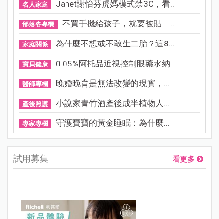
Janet謝怡芬虎媽模式禁3C，看...
名人家庭
不買手機給孩子，就要被貼「...
部落客專欄
為什麼不想或不敢生二胎？這8...
家庭關係
0.05%阿托品近視控制眼藥水納...
寶貝健康
晚婚晚育是無法改變的現實，...
醫師專欄
小說家青竹酒產後成半植物人...
產後照護
守護寶寶的黃金睡眠：為什麼...
專家專欄
試用募集
看更多