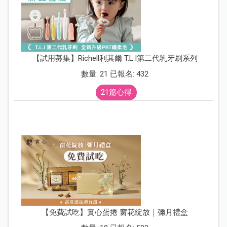
【試用募集】Richell利其爾 T.L.I第二代乳牙刷系列
數量: 21 已報名: 432
21篇心得
【免費試吃】實心蛋捲 窗花綻放｜彌月禮盒