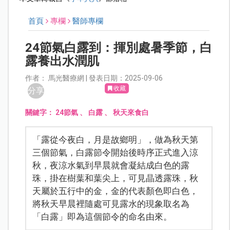
首頁
專欄
醫師專欄
24節氣白露到：揮別處暑季節，白
露養出水潤肌
作者： 馬光醫療網 | 發表日期：2025-09-06
收藏
分享
關鍵字：
24節氣
、
白露
、
秋天來食白
「露從今夜白，月是故鄉明」，做為秋天第
三個節氣，白露節令開始後時序正式進入涼
秋，夜涼水氣到早晨就會凝結成白色的露
珠，掛在樹葉和葉尖上，可見晶透露珠，秋
天屬於五行中的金，金的代表顏色即白色，
將秋天早晨裡隨處可見露水的現象取名為
「白露」即為這個節令的命名由來。