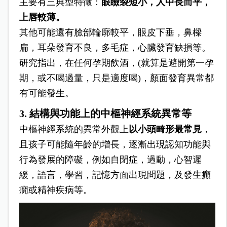
主要有三典型特徵：
眼瞼裂短小，人中長而平，
上唇較​​薄。
其他可能還有臉部輪廓較平，眼皮下垂，鼻樑
扁，耳朵發育不良，多毛症，心臟發育缺損等。
研究指出，在任何孕期飲酒，(就算是避開第一孕
期，或不喝過量，只是適度喝)，顏面發育異常都
有可能發生。
3. 結構與功能上的中樞神經系統異常等
中樞神經系統的異常外觀上
以小頭畸形最常見
，
且孩子可能隨年齡的增長，逐漸出現認知功能與
行為發展的障礙，例如自閉症，過動，心智遲
緩，語言，學習，記憶方面出現問題，及發生癲
癇或精神疾病等。