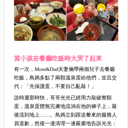
當小孩在餐廳吃飯時大哭了起來
有一次，Mom&Dad
夫妻倆帶兩個兒子去餐廳
吃飯，鳥媽多點了兩顆溫泉蛋給他們，並且交
代：「先保護蛋，不要自己亂敲！」
說時遲那時快，哥哥光光已經用力敲破整顆
蛋，溫泉蛋體無完膚地流淌在他的褲子上，最
後流到地上
……
。鳥媽立刻跟送餐來的服務人
員道歉，然後一邊清理一邊嚴肅地告訴光光：