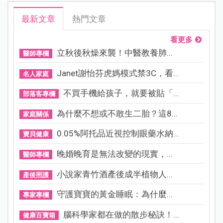
最新文章
熱門文章
看更多
立秋後秋燥來襲！中醫教養肺...
醫師專欄
Janet謝怡芬虎媽模式禁3C，看...
名人家庭
不買手機給孩子，就要被貼「...
部落客專欄
為什麼不想或不敢生二胎？這8...
家庭關係
0.05%阿托品近視控制眼藥水納...
寶貝健康
晚婚晚育是無法改變的現實，...
醫師專欄
小說家青竹酒產後成半植物人...
產後照護
守護寶寶的黃金睡眠：為什麼...
專家專欄
腦科學家都在做的散步秘訣！...
健康百寶箱