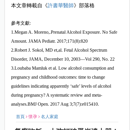
本文章轉載自《
許書華醫師
》部落格
參考文獻:
1.Megan A. Moreno,.Prenatal Alcohol Exposure. No Safe
Amount. JAMA Pediatr. 2017;171(8):820
2.Robert J. Sokol, MD et,al. Fetal Alcohol Spectrum
Disorder, JAMA, December 10, 2003—Vol 290, No. 22
3.Loubaba Mamluk et al. Low alcohol consumption and
pregnancy and childhood outcomes: time to change
guidelines indicating apparently ‘safe’ levels of alcohol
during pregnancy? A systematic review and meta-
analyses.BMJ Open. 2017 Aug 3;7(7):e015410.
首頁
懷孕
名人家庭