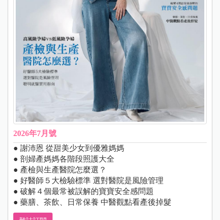
2026年7月號
● 謝沛恩 從甜美少女到優雅媽媽
● 剖婦產媽媽各階段照護大全
● 產檢與生產醫院怎麼選？
● 好醫師５大檢驗標準 選對醫院是風險管理
● 破解４個最常被誤解的寶寶安全感問題
● 藥膳、茶飲、日常保養 中醫觀點看產後掉髮