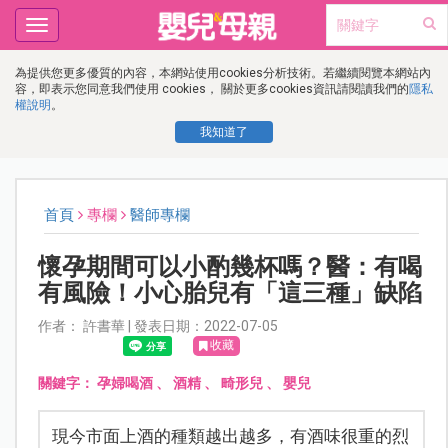
Toggle
navigation
為提供您更多優質的內容，本網站使用cookies分析技術。若繼續閱覽本網站內
容，即表示您同意我們使用 cookies， 關於更多cookies資訊請閱讀我們的
隱私
權說明
。
我知道了
首頁
專欄
醫師專欄
懷孕期間可以小酌幾杯嗎？醫：有喝
有風險！小心胎兒有「這三種」缺陷
作者： 許書華 | 發表日期：2022-07-05
收藏
關鍵字：
孕婦喝酒
、
酒精
、
畸形兒
、
嬰兒
現今市面上酒的種類越出越多，有酒味很重的烈