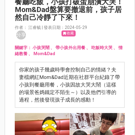
餐廳吃飯，小孩打破蛋崩潰大哭！
Mom&Dad盤算要撤退前，孩子居
然自己冷靜了下來！
作者： 江睿毓 | 發表日期：2024-05-29
收藏
分享
關鍵字：
小孩哭鬧
、
帶小孩外出用餐
、
吃飯時大哭
、
情
緒教養
、
Mom&Dad
你家的孩子幾歲時學會控制自己的情緒？夫
妻檔網紅Mom&Dad近期在社群平台紀錄了帶
小孩到餐廳用餐，小孩因故大哭大鬧（這樣
的場景爸媽鐵定不陌生～）以及他們引導的
過程，然後發現孩子成長的感動！