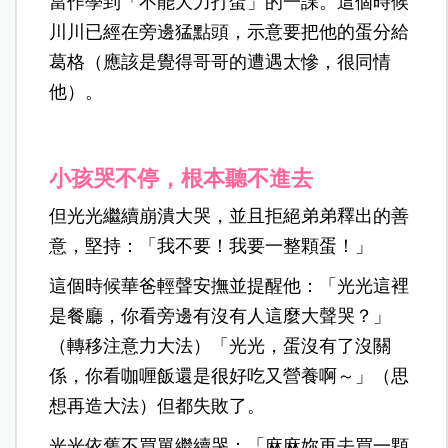
當作學到「不能大力打蛋」的一課。這個時候
川川已經在旁邊猛點頭，示意要把他的蛋分給
葛格（應該是覺得哥哥的遭遇太慘，很同情
他）。
小孩哭不停，根本聽不進去
但光光繼續崩潰大哭，並且拒絕弟弟釋出的善
意，堅持：「我不要！我要一整顆蛋！」
這個時候華爸輕聲安撫並提醒他：「光光這裡
是餐廳，你看旁邊有沒有人這麼大聲哭？」
（轉移注意力大法）「光光，蛋沒有了沒關
係，你看咖喱飯還是很好吃又營養啊～」（思
想再造大法）但都失敗了。
光光依舊不買單繼續哭：「麻麻妳再去買一顆