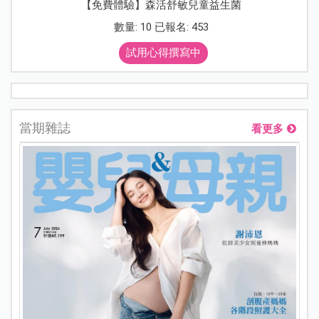
【免費體驗】森活舒敏兒童益生菌
數量: 10 已報名: 453
試用心得撰寫中
當期雜誌
看更多