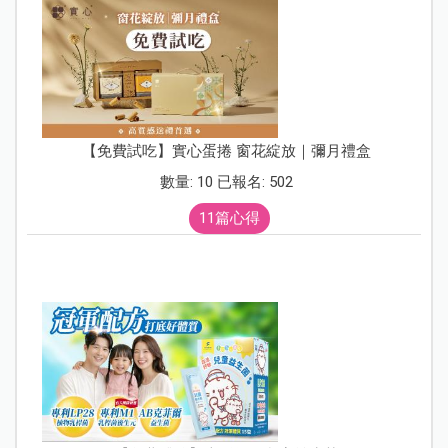
【免費試吃】實心蛋捲 窗花綻放｜彌月禮盒
數量: 10 已報名: 502
11篇心得