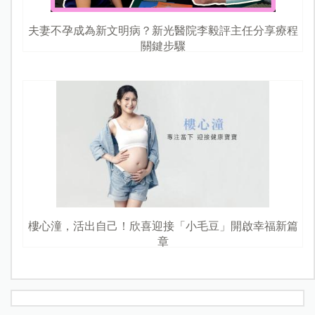
夫妻不孕成為新文明病？新光醫院李毅評主任分享療程
關鍵步驟
樓心潼，活出自己！欣喜迎接「小毛豆」開啟幸福新篇
章