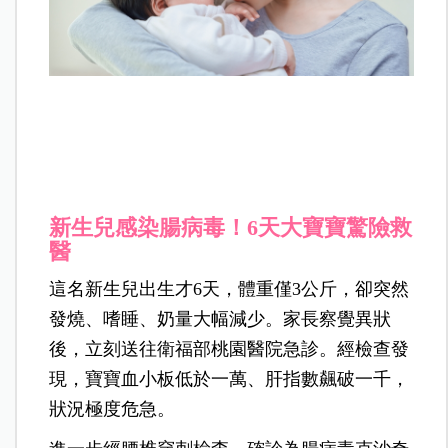
新生兒感染腸病毒！6天大寶寶驚險救
醫
這名新生兒出生才6天，體重僅3公斤，卻突然
發燒、嗜睡、奶量大幅減少。家長察覺異狀
後，立刻送往衛福部桃園醫院急診。經檢查發
現，寶寶血小板低於一萬、肝指數飆破一千，
狀況極度危急。