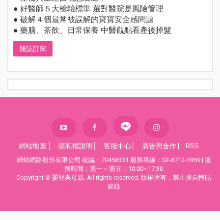
● 好醫師５大檢驗標準 選對醫院是風險管理
● 破解４個最常被誤解的寶寶安全感問題
● 藥膳、茶飲、日常保養 中醫觀點看產後掉髮
雜誌訂閱
網站地圖
│
隱私權說明
│
客服中心
│
廣告與合作
|
RSS
婦幼網路股份有限公司 統編：70458331 服務專線：02-8712-5959 | 服
務時間：週一～週五：10:00~17:30
Copyright © 嬰兒與母親. All rights reserved. 版權所有，禁止擅自轉貼
節錄