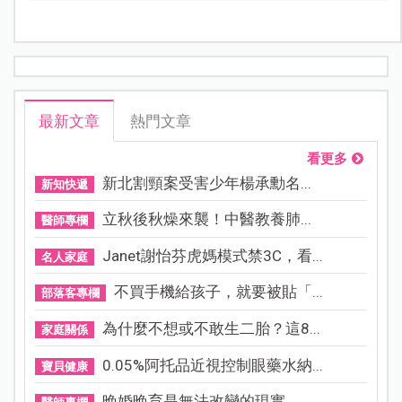
最新文章
熱門文章
看更多
新北割頸案受害少年楊承勳名...
新知快遞
立秋後秋燥來襲！中醫教養肺...
醫師專欄
Janet謝怡芬虎媽模式禁3C，看...
名人家庭
不買手機給孩子，就要被貼「...
部落客專欄
為什麼不想或不敢生二胎？這8...
家庭關係
0.05%阿托品近視控制眼藥水納...
寶貝健康
晚婚晚育是無法改變的現實，...