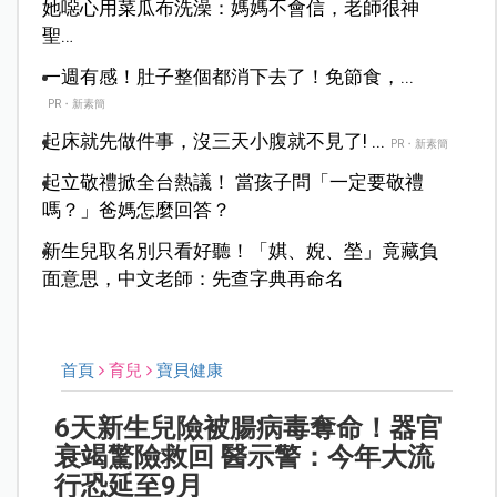
她噁心用菜瓜布洗澡：媽媽不會信，老師很神
聖…
一週有感！肚子整個都消下去了！免節食，...
PR・新素簡
起床就先做件事，沒三天小腹就不見了! ...
PR・新素簡
起立敬禮掀全台熱議！ 當孩子問「一定要敬禮
嗎？」爸媽怎麼回答？
新生兒取名別只看好聽！「娸、婗、塋」竟藏負
面意思，中文老師：先查字典再命名
首頁
育兒
寶貝健康
6天新生兒險被腸病毒奪命！器官
衰竭驚險救回 醫示警：今年大流
行恐延至9月