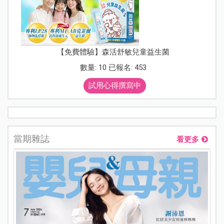
【免費體驗】森活舒敏兒童益生菌
數量: 10 已報名: 453
試用心得撰寫中
當期雜誌
看更多