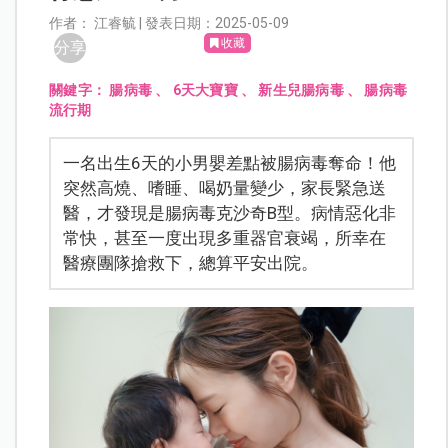
作者： 江睿毓 | 發表日期：2025-05-09
收藏
分享
關鍵字：
腸病毒
、
6天大寶寶
、
新生兒腸病毒
、
腸病毒
流行期
一名出生6天的小男嬰差點被腸病毒奪命！他
突然高燒、嗜睡、喝奶量變少，家長緊急送
醫，才發現是腸病毒克沙奇B型。病情惡化非
常快，甚至一度出現多重器官衰竭，所幸在
醫療團隊搶救下，總算平安出院。