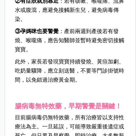
②有症狀就別靠近
：若有咳嗽、喉嚨痛、流鼻
水或腹瀉，應避免接觸新生兒，避免病毒傳
染。
③孕媽咪也要警覺
：產前兩週到產後若有發
燒、喉嚨痛，應告知醫師並暫時避免密切接觸
寶寶。
此外，家長若發現寶寶持續發燒、黃疸加劇、
吃奶量驟降，應立刻送醫，不要等門診掛號時
間，以免錯過治療黃金期。
腸病毒無特效藥，早期警覺是關鍵！
目前腸病毒仍無特效藥，所有治療皆以支持性
療法為主。一旦延誤，可能導致嚴重後遺症或
死亡。但只要及早察覺、即時治療，大多數新