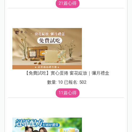
21篇心得
【免費試吃】實心蛋捲 窗花綻放｜彌月禮盒
數量: 10 已報名: 502
11篇心得