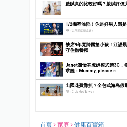
啟賦真的比較好嗎？啟賦評價大統
1/2機率淪陷！你是好男人還
PR（台灣癌症基金會）
缺席9年竟跨國搶小孩！江語
守住撫養權
Janet謝怡芬虎媽模式禁3C
求饒：Mummy, please～
出國花費難抓？全包式海島假
PR（Club Med Taiwan）
首頁
家庭
健康百寶箱