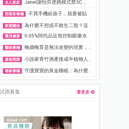
Janet謝怡芬虎媽模式禁3C，看...
名人家庭
不買手機給孩子，就要被貼「...
部落客專欄
為什麼不想或不敢生二胎？這8...
家庭關係
0.05%阿托品近視控制眼藥水納...
寶貝健康
晚婚晚育是無法改變的現實，...
醫師專欄
小說家青竹酒產後成半植物人...
產後照護
守護寶寶的黃金睡眠：為什麼...
專家專欄
試用募集
看更多