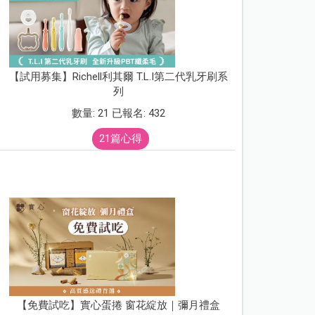
【試用募集】Richell利其爾 T.L.I第二代乳牙刷系
列
數量: 21 已報名: 432
21篇心得
【免費試吃】實心蛋捲 窗花綻放｜彌月禮盒