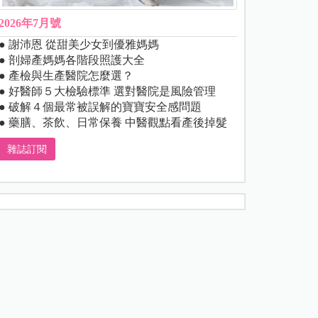
2026年7月號
● 謝沛恩 從甜美少女到優雅媽媽
● 剖婦產媽媽各階段照護大全
● 產檢與生產醫院怎麼選？
● 好醫師５大檢驗標準 選對醫院是風險管理
● 破解４個最常被誤解的寶寶安全感問題
● 藥膳、茶飲、日常保養 中醫觀點看產後掉髮
雜誌訂閱