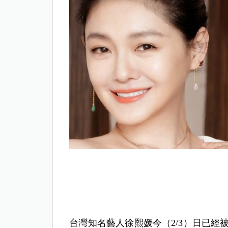
台灣知名藝人徐熙媛今（2/3）日已