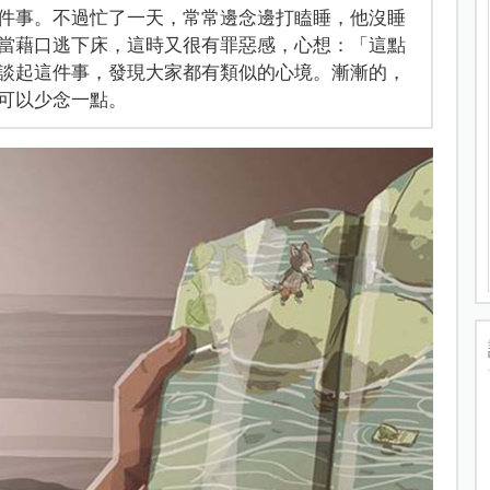
件事。不過忙了一天，常常邊念邊打瞌睡，他沒睡
當藉口逃下床，這時又很有罪惡感，心想：「這點
談起這件事，發現大家都有類似的心境。漸漸的，
可以少念一點。