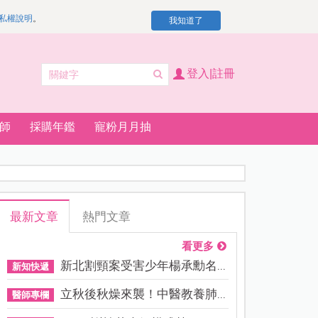
私權說明
。
我知道了
登入|註冊
師
採購年鑑
寵粉月月抽
最新文章
熱門文章
看更多
新北割頸案受害少年楊承勳名...
新知快遞
立秋後秋燥來襲！中醫教養肺...
醫師專欄