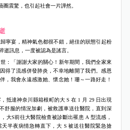
藝圈震驚，也引起社會一片譁然。
逝
女兒歸寧宴，精神氣色都很不錯，絕佳的狀態引起粉
 猝逝訊息，一度被認為是謠言。
S過世：「謝謝大家的關心！新年期間，我們全家來
因得了流感併發肺炎，不幸地離開了我們。感恩
伴，我會永遠感激她、懷念她！珊～一路好走！
抵達神奈川縣箱根町的大 S 在 1 月 29 日出現
大 S 不舒服的情況加劇，被救護車送往醫院，直到深
1 日，大S前往大醫院檢查被診斷出罹患 A 型流感，
天半夜病情急轉直下，大 S 被送往醫院緊急搶