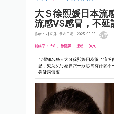
大Ｓ徐熙媛日本流
流感VS感冒，不延
作者： 林宜屏 | 發表日期：2025-02-03
分享
關鍵字：
大S
、
徐熙媛
、
流感
、
肺炎
台灣知名藝人大Ｓ徐熙媛因為得了流感
忽，究竟流行感冒跟一般感冒有什麼不
身健康無虞！