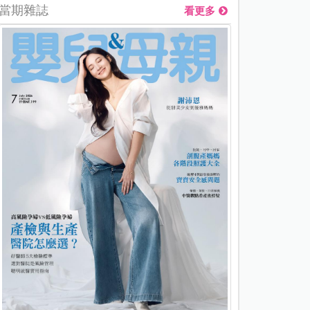
當期雜誌
看更多