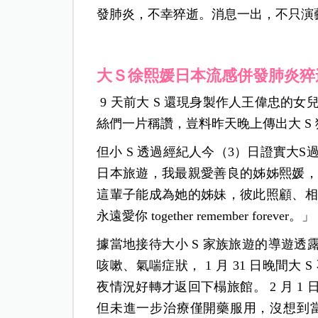
發肺炎，不幸猝逝。消息一出，不只演
大Ｓ徐熙媛日本流感併發肺炎猝
9 天前大 S 還現身製作人王偉忠的
絲們一片稱讚，豈料昨天晚上傳出大 S
但小 S 透過經紀人今（3）日證實大
日本旅遊，我最親愛善良的姊姊熙媛，
這輩子能成為她的姊妹，彼此照顧、相
永遠愛你 together remember forever。」
據當地接待大小 S 家族旅遊的導遊透露，
咳嗽、氣喘症狀， 1 月 31 日晚間
夜情況好轉才返回下榻旅館。
2 月 
但未進一步治療僅開藥服用，沒想到當