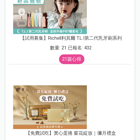
【試用募集】Richell利其爾 T.L.I第二代乳牙刷系列
數量: 21 已報名: 432
21篇心得
【免費試吃】實心蛋捲 窗花綻放｜彌月禮盒