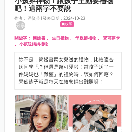
小孩界神物！跟孩子主動要禮物
吧！這兩字不要說
作者： 游資芸 | 發表日期：2024-10-23
收藏
分享
關鍵字：
簡嫚書
、
生日禮物
、
母親節禮物
、
寶可夢卡
、
小孩送媽媽禮物
欸不是，簡嫚書兩女兒送的禮物，比較適合
送同學吧？但還是超可愛啦！當孩子送了一
件媽媽也「難懂」的禮物時，該如何回應？
果然孩子就是每天在給爸媽出難題呀！