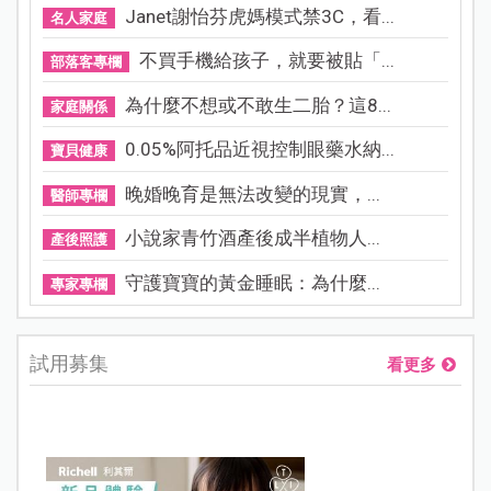
Janet謝怡芬虎媽模式禁3C，看...
名人家庭
不買手機給孩子，就要被貼「...
部落客專欄
為什麼不想或不敢生二胎？這8...
家庭關係
0.05%阿托品近視控制眼藥水納...
寶貝健康
晚婚晚育是無法改變的現實，...
醫師專欄
小說家青竹酒產後成半植物人...
產後照護
守護寶寶的黃金睡眠：為什麼...
專家專欄
試用募集
看更多