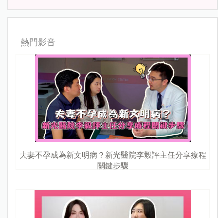
熱門影音
夫妻不孕成為新文明病？新光醫院李毅評主任分享療程
關鍵步驟