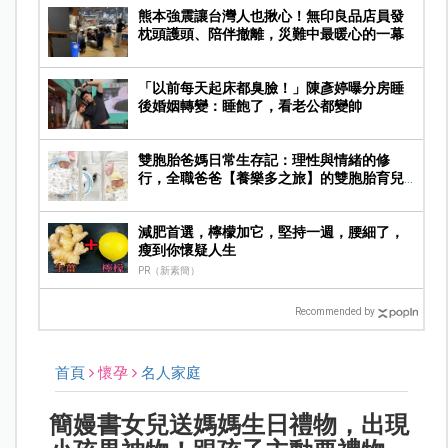
熊本強震讓台灣人也揪心！無印良品店員發
枕頭護頭、陪伴撤離，災難中最暖心的一幕
「以前每天起床都臭臉！」陳彥婷曝分房睡
後婚姻轉變：睡飽了，看老公都變帥
雙胞胎爸媽日常生存記：理性與情緒的修
行，全職爸爸【養樂多之旅】的雙胞胎育兒
專案
減肥首選，檸檬加它，堅持一週，腰細了，
瘦到你懷疑人生
PR（新素簡）
Recommended by
首頁
懷孕
名人家庭
簡嫚書女兒送媽媽生日禮物，出現