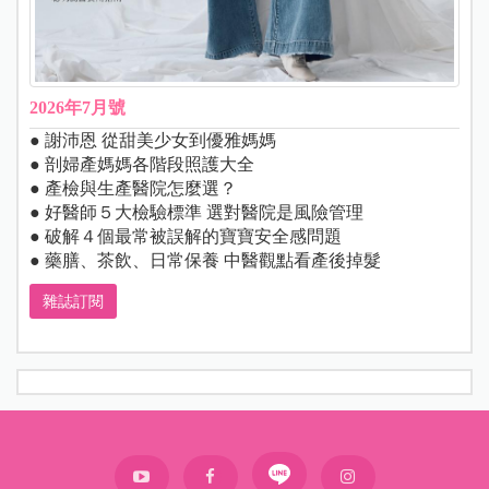
2026年7月號
● 謝沛恩 從甜美少女到優雅媽媽
● 剖婦產媽媽各階段照護大全
● 產檢與生產醫院怎麼選？
● 好醫師５大檢驗標準 選對醫院是風險管理
● 破解４個最常被誤解的寶寶安全感問題
● 藥膳、茶飲、日常保養 中醫觀點看產後掉髮
雜誌訂閱