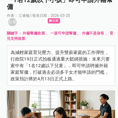
傭
作者： 江睿毓 | 發表日期：2026-03-20
收藏
分享
關鍵字：
外籍幫傭政策
、
一孩可申請幫傭
、
外傭不是保母
、
育
兒支持政策
為減輕家庭育兒壓力、提升雙薪家庭的工作彈性，
行政院19日正式拍板通過重大鬆綁措施：未來只要
家中有「1名12歲以下兒童」，即可申請聘僱外籍
家庭幫傭，打破過去必須多子女才能申請的門檻，
政策預計將於4月13日正式上路。