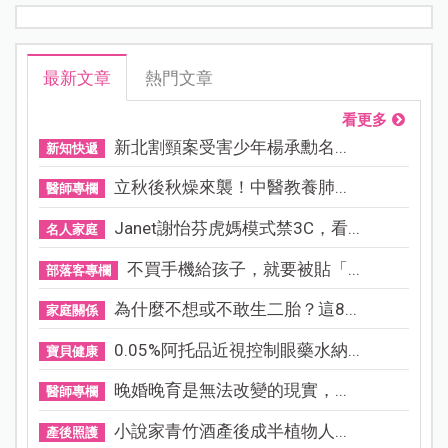
最新文章
熱門文章
看更多
新北割頸案受害少年楊承勳名...
新知快遞
立秋後秋燥來襲！中醫教養肺...
醫師專欄
Janet謝怡芬虎媽模式禁3C，看...
名人家庭
不買手機給孩子，就要被貼「...
部落客專欄
為什麼不想或不敢生二胎？這8...
家庭關係
0.05%阿托品近視控制眼藥水納...
寶貝健康
晚婚晚育是無法改變的現實，...
醫師專欄
小說家青竹酒產後成半植物人...
產後照護