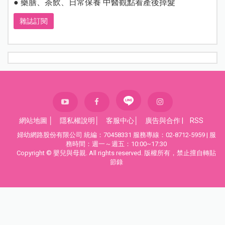
● 藥膳、茶飲、日常保養 中醫觀點看產後掉髮
雜誌訂閱
網站地圖
│
隱私權說明
│
客服中心
│
廣告與合作
|
RSS
婦幼網路股份有限公司 統編：70458331 服務專線：02-8712-5959 | 服
務時間：週一～週五：10:00~17:30
Copyright © 嬰兒與母親. All rights reserved. 版權所有，禁止擅自轉貼
節錄