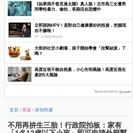
《如果我不曾見過太陽》真人版！北市高三女遭男
同學性暴力、偷拍，長期活在恐懼中
立即諮詢HPV！是對自己健康最好的投資，把握現
在不嫌晚！
PR（台灣癌症基金會）
大班的社交小劇場，孩子開始學會「拉幫結派」了
嗎？
高度近視不能自然產，小心失明風險！高度近視生
產的5大風險
Recommended by
首頁
家庭
新知快遞
不用再拚生三胎！行政院拍板：家有
「1名12歲以下小孩」即可申請外籍幫