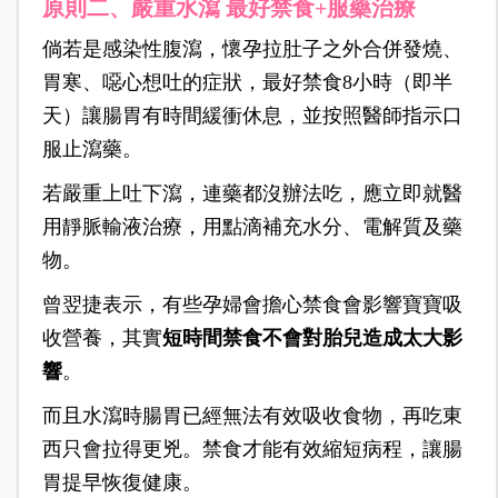
原則二、嚴重水瀉 最好禁食+服藥治療
倘若是感染性腹瀉，懷孕拉肚子之外合併發燒、
胃寒、噁心想吐的症狀，最好禁食8小時（即半
天）讓腸胃有時間緩衝休息，並按照醫師指示口
服止瀉藥。
若嚴重上吐下瀉，連藥都沒辦法吃，應立即就醫
用靜脈輸液治療，用點滴補充水分、電解質及藥
物。
曾翌捷表示，有些孕婦會擔心禁食會影響寶寶吸
收營養，其實
短時間禁食不會對胎兒造成太大影
響
。
而且水瀉時腸胃已經無法有效吸收食物，再吃東
西只會拉得更兇。禁食才能有效縮短病程，讓腸
胃提早恢復健康。