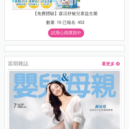
【免費體驗】森活舒敏兒童益生菌
數量: 10 已報名: 453
試用心得撰寫中
當期雜誌
看更多