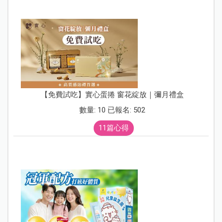
【免費試吃】實心蛋捲 窗花綻放｜彌月禮盒
數量: 10 已報名: 502
11篇心得