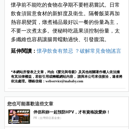
懷孕前不能吃的食物在孕期不要輕易嘗試。日常
飲食須留意食材的新鮮度及衛生。隔餐飯菜再加
熱容易變質，燉煮補品最好以一餐的份量為主，
不要一次煮太多。便秘時吃蔬果須控制份量，太
多纖維也容易讓腸胃蠕動過快、引發腹瀉。
延伸閱讀：
懷孕飲食有禁忌 ？破解常見食物謠言
*本網站所發表之文章，均由《嬰兒與母親》及其他相關著作權人依法擁
有其法律權益，若欲引用或轉載網站內容， 請與本公司來信接洽，違者將
依法處理。聯絡信箱：
webservice@mababy.com
您也可能喜歡這些文章
伴侶和妳一起預防HPV，才有資格說愛妳！
PR（台灣癌症基金會）