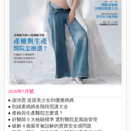
2026年7月號
● 謝沛恩 從甜美少女到優雅媽媽
● 剖婦產媽媽各階段照護大全
● 產檢與生產醫院怎麼選？
● 好醫師５大檢驗標準 選對醫院是風險管理
● 破解４個最常被誤解的寶寶安全感問題