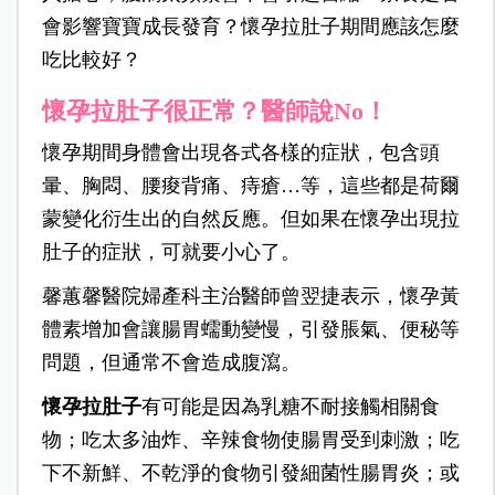
會影響寶寶成長發育？懷孕拉肚子期間應該怎麼
吃比較好？
懷孕拉肚子很正常？醫師說
No
！
懷孕期間身體會出現各式各樣的症狀，包含頭
暈、胸悶、腰痠背痛、痔瘡…等，這些都是荷爾
蒙變化衍生出的自然反應。但如果在懷孕出現拉
肚子的症狀，可就要小心了。
馨蕙馨醫院婦產科主治醫師曾翌捷表示，懷孕黃
體素增加會讓腸胃蠕動變慢，引發脹氣、便秘等
問題，但通常不會造成腹瀉。
懷孕拉肚子
有可能是因為乳糖不耐接觸相關食
物；吃太多油炸、辛辣食物使腸胃受到刺激；吃
下不新鮮、不乾淨的食物引發細菌性腸胃炎；或