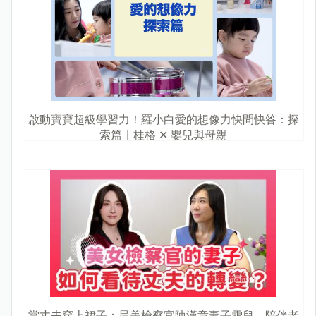
啟動寶寶超級學習力！羅小白愛的想像力快問快答：探
索篇｜桂格 ✕ 嬰兒與母親
當丈夫穿上裙子：最美檢察官陳漢章妻子雪兒，陪伴老