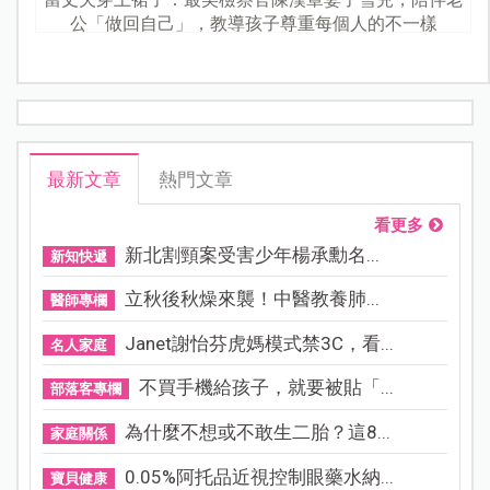
公「做回自己」，教導孩子尊重每個人的不一樣
最新文章
熱門文章
看更多
新北割頸案受害少年楊承勳名...
新知快遞
立秋後秋燥來襲！中醫教養肺...
醫師專欄
Janet謝怡芬虎媽模式禁3C，看...
名人家庭
不買手機給孩子，就要被貼「...
部落客專欄
為什麼不想或不敢生二胎？這8...
家庭關係
0.05%阿托品近視控制眼藥水納...
寶貝健康