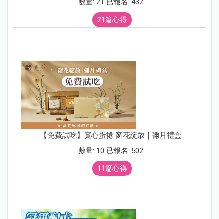
數量: 21 已報名: 432
21篇心得
【免費試吃】實心蛋捲 窗花綻放｜彌月禮盒
數量: 10 已報名: 502
11篇心得