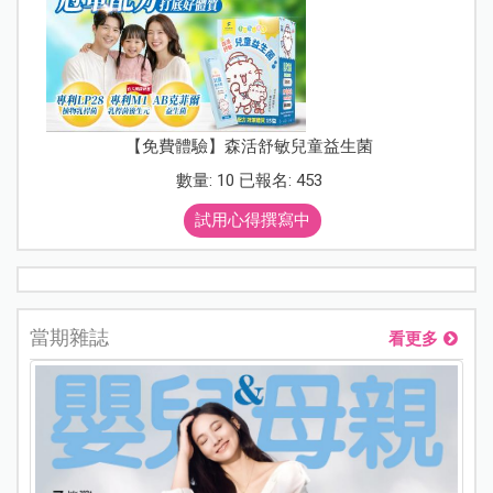
【免費體驗】森活舒敏兒童益生菌
數量: 10 已報名: 453
試用心得撰寫中
當期雜誌
看更多