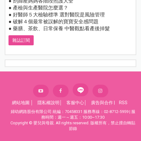
● 剖婦產媽媽各階段照護大全
● 產檢與生產醫院怎麼選？
● 好醫師５大檢驗標準 選對醫院是風險管理
● 破解４個最常被誤解的寶寶安全感問題
● 藥膳、茶飲、日常保養 中醫觀點看產後掉髮
雜誌訂閱
網站地圖
│
隱私權說明
│
客服中心
│
廣告與合作
|
RSS
婦幼網路股份有限公司 統編：70458331 服務專線：02-8712-5959 | 服
務時間：週一～週五：10:00~17:30
Copyright © 嬰兒與母親. All rights reserved. 版權所有，禁止擅自轉貼
節錄