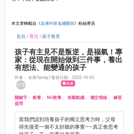
本文章轉載自《
皮膚科蔡逸姍醫師
》粉絲專頁
首頁
育兒
親子教育
孩子有主見不是叛逆，是福氣！專
家：從現在開始做到三件事，養出
有想法、能變通的孩子
作者： 未來family | 發表日期：2025-10-03
收藏
分享
關鍵字：
教養
、
NG教養
、
鼓勵動腦
、
穩定情緒
、
練習
提問
當我們談到培養孩子的獨立思考力時，父母
得先接受一個不太好聽的事實——真正會思考