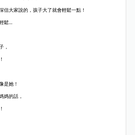
深信大家說的，孩子大了就會輕鬆一點！
...
子，
！
像是她！
媽媽的話，
！