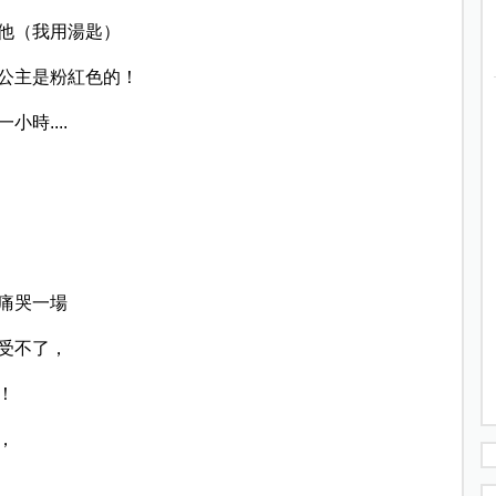
他（我用湯匙）
位公主是粉紅色的！
時....
痛哭一場
受不了，
！
，