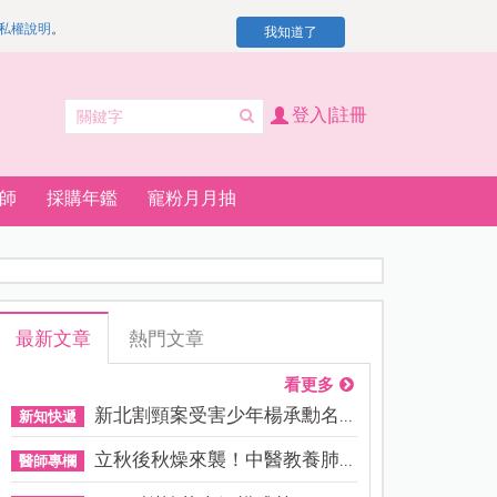
私權說明
。
我知道了
登入|註冊
師
採購年鑑
寵粉月月抽
最新文章
熱門文章
看更多
新北割頸案受害少年楊承勳名...
新知快遞
立秋後秋燥來襲！中醫教養肺...
醫師專欄