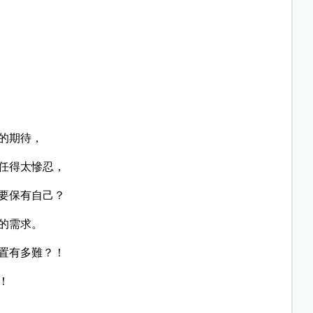
的期待，
任得太慘忍，
要保有自己？
的需求。
置有多難？！
！