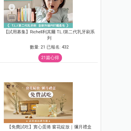
【試用募集】Richell利其爾 T.L.I第二代乳牙刷系
列
數量: 21 已報名: 432
21篇心得
【免費試吃】實心蛋捲 窗花綻放｜彌月禮盒