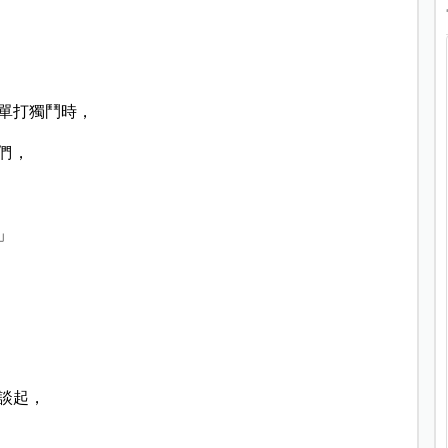
單打獨鬥時，
們，
」
談起，