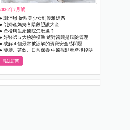
2026年7月號
● 謝沛恩 從甜美少女到優雅媽媽
● 剖婦產媽媽各階段照護大全
● 產檢與生產醫院怎麼選？
● 好醫師５大檢驗標準 選對醫院是風險管理
● 破解４個最常被誤解的寶寶安全感問題
● 藥膳、茶飲、日常保養 中醫觀點看產後掉髮
雜誌訂閱