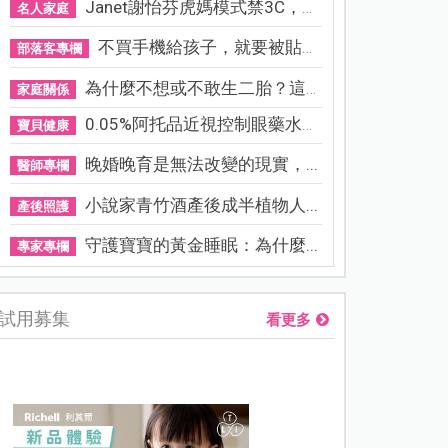
Janet謝怡芬虎媽模式禁3C，看...
名人家庭
不買手機給孩子，就要被貼「...
部落客專欄
為什麼不想或不敢生二胎？這8...
家庭關係
0.05%阿托品近視控制眼藥水納...
寶貝健康
晚婚晚育是無法改變的現實，...
醫師專欄
小說家青竹酒產後成半植物人...
產後照護
守護寶寶的黃金睡眠：為什麼...
專家專欄
試用募集
看更多