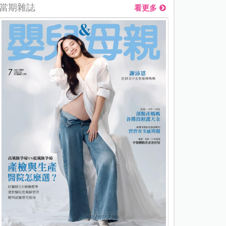
當期雜誌
看更多