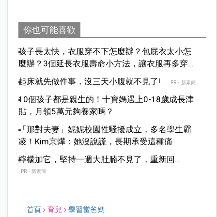
你也可能喜歡
孩子長太快，衣服穿不下怎麼辦？包屁衣太小怎
麼辦？3個延長衣服壽命小方法，讓衣服再多穿一
季！
起床就先做件事，沒三天小腹就不見了! ...
PR・新素簡
10個孩子都是親生的！十寶媽遇上0-18歲成長津
貼，月領5萬元夠養家嗎？
「那對夫妻」妮妮校園性騷擾成立，多名學生霸
凌！Kim京燁：她沒說謊，長期承受這種痛
檸檬加它，堅持一週大肚腩不見了，重新回...
PR・新素簡
首頁
育兒
學習當爸媽