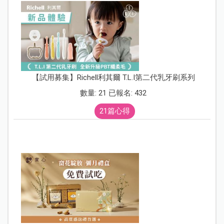
【試用募集】Richell利其爾 T.L.I第二代乳牙刷系列
數量: 21 已報名: 432
21篇心得