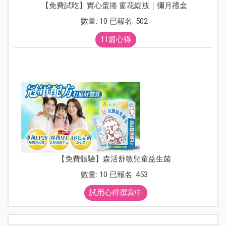
【免費試吃】實心蛋捲 窗花綻放｜彌月禮盒
數量: 10 已報名: 502
11篇心得
【免費體驗】森活舒敏兒童益生菌
數量: 10 已報名: 453
試用心得撰寫中