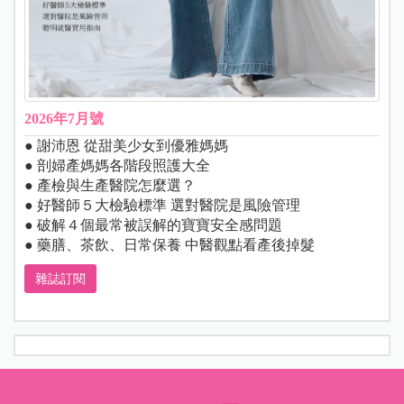
2026年7月號
● 謝沛恩 從甜美少女到優雅媽媽
● 剖婦產媽媽各階段照護大全
● 產檢與生產醫院怎麼選？
● 好醫師５大檢驗標準 選對醫院是風險管理
● 破解４個最常被誤解的寶寶安全感問題
● 藥膳、茶飲、日常保養 中醫觀點看產後掉髮
雜誌訂閱