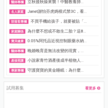
立秋後秋燥來襲！中醫教養肺...
醫師專欄
Janet謝怡芬虎媽模式禁3C，看...
名人家庭
不買手機給孩子，就要被貼「...
部落客專欄
為什麼不想或不敢生二胎？這8...
家庭關係
0.05%阿托品近視控制眼藥水納...
寶貝健康
晚婚晚育是無法改變的現實，...
醫師專欄
小說家青竹酒產後成半植物人...
產後照護
守護寶寶的黃金睡眠：為什麼...
專家專欄
試用募集
看更多