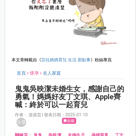
本文章轉載自《
莎拉媽媽育兒.生活.那點事
》粉絲專頁
首頁
懷孕
名人家庭
鬼鬼吳映潔未婚生女，感謝自己的
勇氣！媽媽好友丁文琪、Apple齊
喊：終於可以一起育兒
作者： 游資芸 | 發表日期：2025-01-10
收藏
分享
關鍵字：
鬼鬼
、
吳映潔
、
未婚生子
、
孕婦寫真
、
丁文