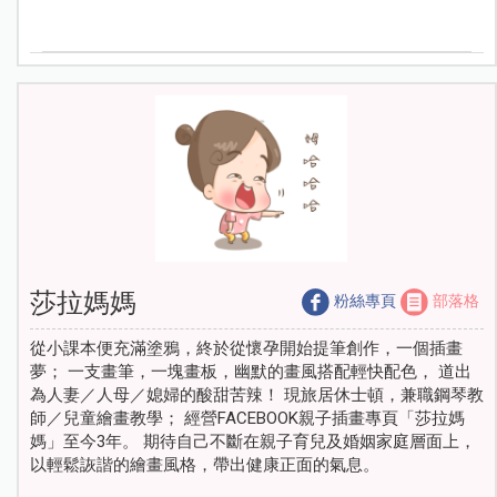
莎拉媽媽
粉絲專頁
部落格
從小課本便充滿塗鴉，終於從懷孕開始提筆創作，一個插畫
夢； 一支畫筆，一塊畫板，幽默的畫風搭配輕快配色， 道出
為人妻／人母／媳婦的酸甜苦辣！ 現旅居休士頓，兼職鋼琴教
師／兒童繪畫教學； 經營FACEBOOK親子插畫專頁「莎拉媽
媽」至今3年。 期待自己不斷在親子育兒及婚姻家庭層面上，
以輕鬆詼諧的繪畫風格，帶出健康正面的氣息。