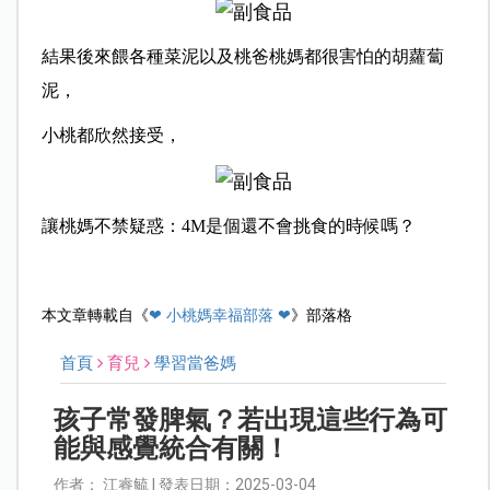
結果後來餵各種菜泥以及桃爸桃媽都很害怕的胡蘿蔔
泥，
小桃都欣然接受，
讓桃媽不禁疑惑：4M是個還不會挑食的時候嗎？
本文章轉載自《
❤ 小桃媽幸福部落 ❤
》部落格
首頁
育兒
學習當爸媽
孩子常發脾氣？若出現這些行為可
能與感覺統合有關！
作者： 江睿毓 | 發表日期：2025-03-04