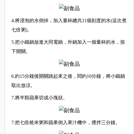
4.將浸泡的水倒掉，加入量杯總共21個刻度的水(這次煮
七倍粥)。
5.把小鐵鍋放進大同電鍋，外鍋加入一個量杯的水，按
下開關。
6.約15分鐘後開關跳起來之後，悶約10分鐘，將小鐵鍋
取出放涼。
7.將半顆蘋果切成小塊狀。
7.把七倍糙米粥和蘋果倒入果汁機中，攪拌三分鐘。