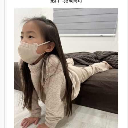
把自己捲成壽司