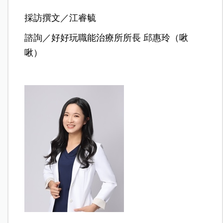
採訪撰文／江睿毓
諮詢／好好玩職能治療所所長 邱惠玲（啾
啾）