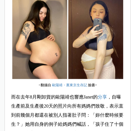
<翻攝自
歐陽靖・裏東京生存記
臉書>
而在去年8月剛卸貨的歐陽靖也響應Janet的
分享
，自曝
生產前及生產後20天的照片向所有媽媽們致敬，表示直
到前幾個月都還在被別人指著肚子問：「妳什麼時候要
生？」她用自身的例子給媽媽們喊話，「孩子住了十個