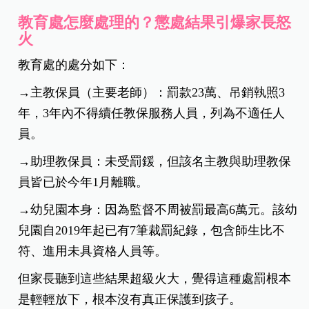
教育處怎麼處理的？懲處結果引爆家長怒
火
教育處的處分如下：
→主教保員（主要老師）：罰款23萬、吊銷執照3
年，3年內不得續任教保服務人員，列為不適任人
員。
→助理教保員：未受罰鍰，但該名主教與助理教保
員皆已於今年1月離職。
→幼兒園本身：因為監督不周被罰最高6萬元。該幼
兒園自2019年起已有7筆裁罰紀錄，包含師生比不
符、進用未具資格人員等。
但家長聽到這些結果超級火大，覺得這種處罰根本
是輕輕放下，根本沒有真正保護到孩子。