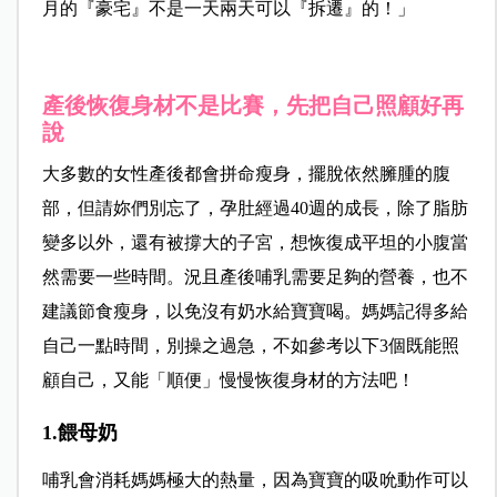
月的『豪宅』不是一天兩天可以『拆遷』的！」
產後恢復身材不是比賽，先把自己照顧好再
說
大多數的女性產後都會拼命瘦身，擺脫依然臃腫的腹
部，但請妳們別忘了，孕肚經過40週的成長，除了脂肪
變多以外，還有被撐大的子宮，想恢復成平坦的小腹當
然需要一些時間。況且產後哺乳需要足夠的營養，也不
建議節食瘦身，以免沒有奶水給寶寶喝。媽媽記得多給
自己一點時間，別操之過急，不如參考以下3個既能照
顧自己，又能「順便」慢慢恢復身材的方法吧！
1.餵母奶
哺乳會消耗媽媽極大的熱量，因為寶寶的吸吮動作可以