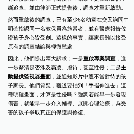
斷追查、並由律師正式提告後，調查才重新啟動。
然而重啟後的調查，已有至少6名幼童在交叉詢問中
明確指認同一名教保員為施暴者，並有醫療報告佐
證孩子身心皆受創。這樣的事實，讓家長難以接受
原有的調查結論與輕微懲處。
因此，他們提出兩大訴求：一是
重啟專案調查
，進
一步釐清是否涉及霸凌、虐待，甚至性侵；二是
主
動提供監視器畫面
，並通知影片中遭不當對待的孩
子家長。他們質疑，難道要拍到「手指伸進去」這
種明確畫面，才算是性侵嗎？強調若能早一步發現
傷害，就能早一步介入輔導、展開心理治療，為受
害的孩子爭取真正的保護與修復。