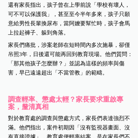
還有家長指出，孩子曾在上學前說「學校有壞人，
可不可以保護我」，甚至至今半年多來，孩子只願
意給男性長輩換尿布，當阿嬤要幫忙時，孩子會馬
上拉起褲子、躲到角落。
家長們痛批，涉案老師在短時間內多次施暴，卻僅
吊照3年，日後還可能再回到教育現場。他們質問：
「那其他孩子怎麼辦？」並認為這樣的頻率與傷
害，早已遠遠超出「不當管教」的範疇。
調查輕率、懲處太輕？家長要求重啟專
案，釐清真相
對於教育處的調查與懲處方式，家長們表達強烈不
滿。他們指出，案件初期因「沒有監視器畫面、沒
有直接證據」，教育處便輕率結案，是在家長們不