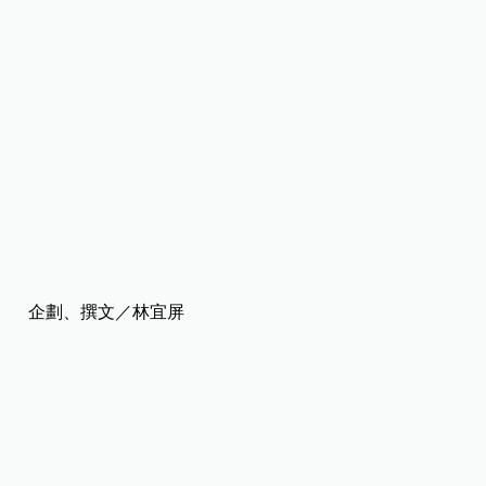
企劃、撰文／林宜屏
整理／實習記者 吳佳綺
刊頭情境式意圖來源 / photo-ac
*本網站所發表之文章，均由《嬰兒與母親》及其他相關著作權人依法擁有其