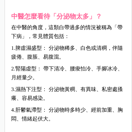
中醫怎麼看待「分泌物太多」？
在中醫的角度，這類白帶過多的情況被稱為「帶
下病」，常見體質包括：
1.脾虛濕盛型： 分泌物稀多、白色或清稠，伴隨
疲倦、腹脹、易腹瀉。
2.腎陽虛型： 帶下清冷、腰痠怕冷、手腳冰冷、
月經量少。
3.濕熱下注型： 分泌物黃稠、有異味、私密處搔
癢、容易感染。
4.肝鬱氣滯型： 分泌物時多時少、經前加重、胸
悶、情緒起伏大。