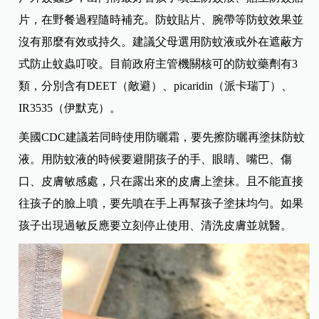
片，在野餐過程隨時補充。防蚊貼片、腕帶等防蚊效果並
沒有那麼有效或持久。建議父母選用防蚊液或外在遮蔽方
式防止蚊蟲叮咬。目前政府主管機關核可的防蚊藥劑有3
類，分別含有DEET（敵避）、picaridin（派卡瑞丁）、
IR3535（伊默克）。
美國CDC建議若同時使用防曬霜，要先擦防曬再塗抹防蚊
液。用防蚊液的時候要避開孩子的手、眼睛、嘴巴、傷
口、皮膚敏感處，只在露出來的皮膚上塗抹。且不能直接
往孩子的臉上噴，要先噴在手上再幫孩子塗抹均勻。如果
孩子出現過敏反應要立刻停止使用、清洗皮膚並就醫。