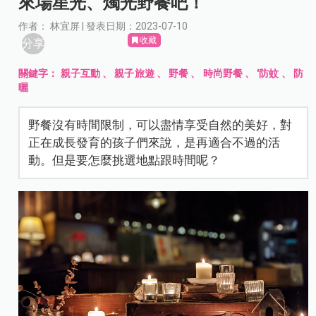
來場星光、燭光野餐吧！
作者： 林宜屏 | 發表日期：2023-07-10
收藏
分享
關鍵字：
親子互動
、
親子旅遊
、
野餐
、
時尚野餐
、
'防蚊
、
防
曬
野餐沒有時間限制，可以盡情享受自然的美好，對
正在成長發育的孩子們來說，是再適合不過的活
動。但是要怎麼挑選地點跟時間呢？