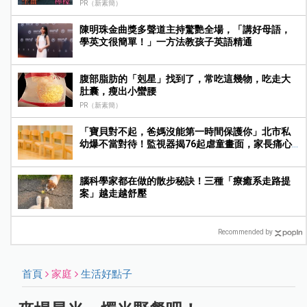
PR（新素簡）
陳明珠金曲獎多聲道主持驚艷全場，「講好母語，
學英文很簡單！」一方法教孩子英語精通
腹部脂肪的「剋星」找到了，常吃這幾物，吃走大
肚囊，瘦出小蠻腰
PR（新素簡）
「寶貝對不起，爸媽沒能第一時間保護你」北市私
幼爆不當對待！監視器揭76起虐童畫面，家長痛心
提告
腦科學家都在做的散步秘訣！三種「療癒系走路提
案」越走越舒壓
Recommended by
首頁
家庭
生活好點子