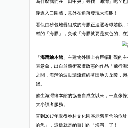
為什麼我們在「田中央」尋找「海灣」呢？也
穿過入口圍牆，意外在角落發現大海豚！
看似由砂包堆疊組成的海豚正追逐著球嬉戲，
材的「海豚」，突破「海豚就要是灰色的、在
「
海灣繪本館
」主建物外牆上有巨幅壯觀的主
表意象，出自於藝術家盧政憲的作品「飛行海
之間，海灣的波動環流連綿著田地與丘陵，宛
鰭。
催生海灣繪本館的協會自成立以來，一直像條
大小讀者服務。
直到2017年取得眷村文化園區老舊房舍的位
的魚」，這邊就是納百川的「海灣」了！