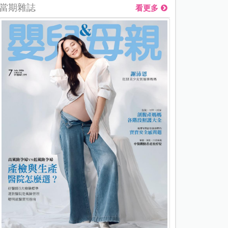
當期雜誌
看更多