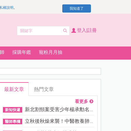
私權說明
。
我知道了
登入|註冊
師
採購年鑑
寵粉月月抽
最新文章
熱門文章
看更多
新北割頸案受害少年楊承勳名...
新知快遞
立秋後秋燥來襲！中醫教養肺...
醫師專欄