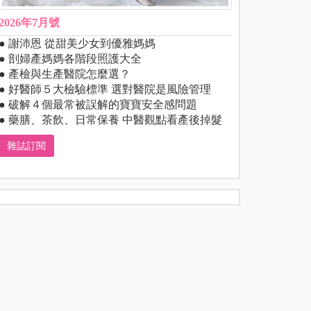
2026年7月號
● 謝沛恩 從甜美少女到優雅媽媽
● 剖婦產媽媽各階段照護大全
● 產檢與生產醫院怎麼選？
● 好醫師５大檢驗標準 選對醫院是風險管理
● 破解４個最常被誤解的寶寶安全感問題
● 藥膳、茶飲、日常保養 中醫觀點看產後掉髮
雜誌訂閱