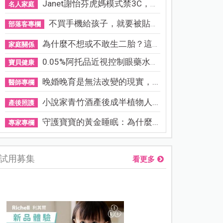
Janet謝怡芬虎媽模式禁3C，看...
名人家庭
不買手機給孩子，就要被貼「...
部落客專欄
為什麼不想或不敢生二胎？這8...
家庭關係
0.05%阿托品近視控制眼藥水納...
寶貝健康
晚婚晚育是無法改變的現實，...
醫師專欄
小說家青竹酒產後成半植物人...
產後照護
守護寶寶的黃金睡眠：為什麼...
專家專欄
試用募集
看更多