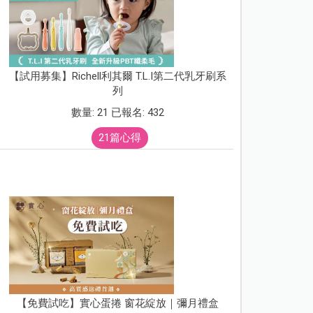
【試用募集】Richell利其爾 T.L.I第二代乳牙刷系
列
數量: 21 已報名: 432
21篇心得
【免費試吃】實心蛋捲 窗花綻放｜彌月禮盒