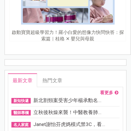
啟動寶寶超級學習力！羅小白愛的想像力快問快答：探
索篇｜桂格 ✕ 嬰兒與母親
最新文章
熱門文章
看更多
新北割頸案受害少年楊承勳名...
新知快遞
立秋後秋燥來襲！中醫教養肺...
醫師專欄
Janet謝怡芬虎媽模式禁3C，看...
名人家庭