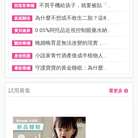
不買手機給孩子，就要被貼「...
部落客專欄
為什麼不想或不敢生二胎？這8...
家庭關係
0.05%阿托品近視控制眼藥水納...
寶貝健康
晚婚晚育是無法改變的現實，...
醫師專欄
小說家青竹酒產後成半植物人...
產後照護
守護寶寶的黃金睡眠：為什麼...
專家專欄
試用募集
看更多