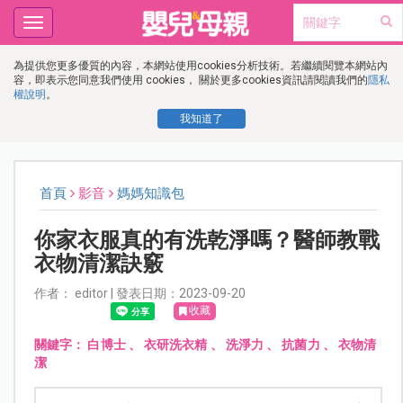
Toggle
navigation
為提供您更多優質的內容，本網站使用cookies分析技術。若繼續閱覽本網站內
容，即表示您同意我們使用 cookies， 關於更多cookies資訊請閱讀我們的
隱私
權說明
。
我知道了
首頁
影音
媽媽知識包
你家衣服真的有洗乾淨嗎？醫師教戰
衣物清潔訣竅
作者： editor | 發表日期：2023-09-20
收藏
關鍵字：
白博士
、
衣研洗衣精
、
洗淨力
、
抗菌力
、
衣物清
潔