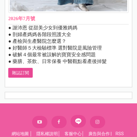
2026年7月號
● 謝沛恩 從甜美少女到優雅媽媽
● 剖婦產媽媽各階段照護大全
● 產檢與生產醫院怎麼選？
● 好醫師５大檢驗標準 選對醫院是風險管理
● 破解４個最常被誤解的寶寶安全感問題
● 藥膳、茶飲、日常保養 中醫觀點看產後掉髮
雜誌訂閱
網站地圖
│
隱私權說明
│
客服中心
│
廣告與合作
|
RSS