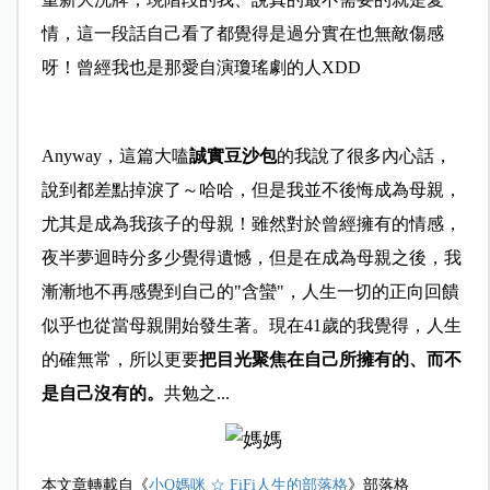
情，這一段話自己看了都覺得是過分實在也無敵傷感
呀！曾經我也是那愛自演瓊瑤劇的人XDD
Anyway，這篇
大嗑
誠實豆沙包
的我說了很多內心話，
說到都差點掉淚了～哈哈，但是我並不後悔成為母親，
尤其是成為我孩子的母親！雖然對於曾經擁有的情感，
夜半夢迴時分多少覺得遺憾，但是在成為母親之後，我
漸漸地不再感覺到自己的"含蠻"，人生一切的正向回饋
似乎也從當母親開始發生著。現在41歲的我覺得，人生
的確無常，所以更要
把目光聚焦在自己所擁有的、而不
是自己沒有的。
共勉之...
本文章轉載自《
小Q媽咪 ☆ FiFi人生的部落格
》部落格