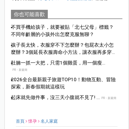
你也可能喜歡
不買手機給孩子，就要被貼「北七父母」標籤？
不同年齡層的小孩外出怎麼克服無聊？
孩子長太快，衣服穿不下怎麼辦？包屁衣太小怎
麼辦？3個延長衣服壽命小方法，讓衣服再多穿一
季！
肚腩一抓一大把，只需1個雞蛋，用一個瘦...
PR・新素簡
2026全台最新親子旅遊TOP10！動物互動、冒險
探索，新春假期就這樣玩
起床就先做件事，沒三天小腹就不見了! ...
PR・新素簡
首頁
懷孕
名人家庭