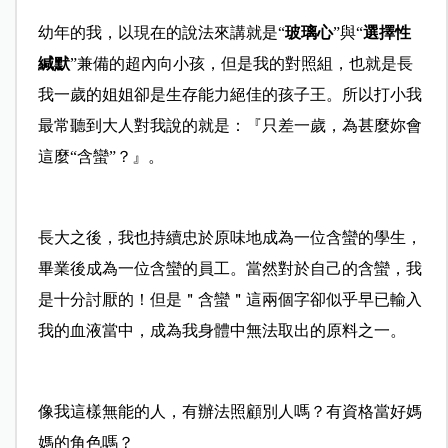
幼年的我，以現在的說法來講就是“
玻璃心
”與“
選擇性
緘默
”兼備的超內向小孩，但是我的對照組，也就是長
我一歲的姐姐卻是生存能力絕佳的孩子王。所以打小我
最常聽到大人對我說的就是：『只差一歲，為甚麼妳會
這麼“含蠻”？』。
長大之後，我也持續忠於原味地成為一位含蠻的學生，
畢業後成為一位含蠻的員工。當然對於自己的含蠻，我
是十分討厭的！但是＂含蠻＂這兩個字卻似乎早已輸入
我的血液當中，成為我身體中無法取出的原料之一。
像我這樣無能的人，有辦法照顧別人嗎？有資格當好媽
媽的角色嗎？