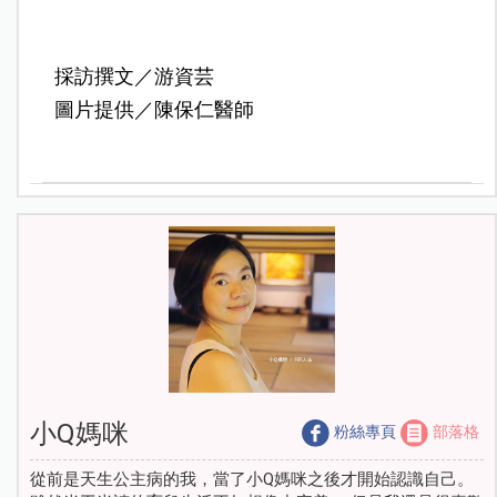
採訪撰文／游資芸
圖片提供／陳保仁醫師
小Q媽咪
粉絲專頁
部落格
從前是天生公主病的我，當了小Q媽咪之後才開始認識自己。