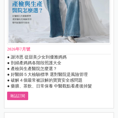
2026年7月號
● 謝沛恩 從甜美少女到優雅媽媽
● 剖婦產媽媽各階段照護大全
● 產檢與生產醫院怎麼選？
● 好醫師５大檢驗標準 選對醫院是風險管理
● 破解４個最常被誤解的寶寶安全感問題
● 藥膳、茶飲、日常保養 中醫觀點看產後掉髮
雜誌訂閱