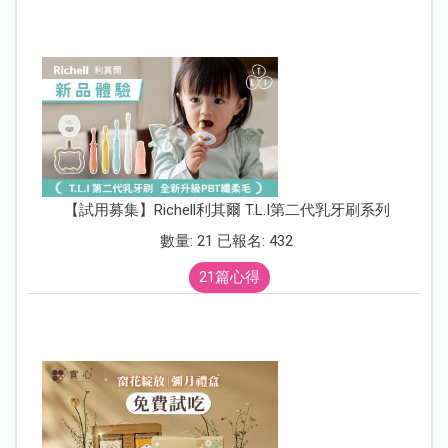
【試用募集】Richell利其爾 T.L.I第二代乳牙刷系列
數量: 21 已報名: 432
21篇心得