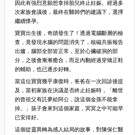
因此有強烈意願想拿掉胎兒終止妊娠。經過多
次家族會議後，最終在醫師們的建議下，選擇
繼續懷孕。
寶寶出生後，奇蹟發生了！透過電腦斷層的檢
查，竟發現水腦的問題消失了，核磁共振報告
出爐，腦部全部皆正常，至於心臟破洞的部
分，之後會漸漸癒合，而足內翻經過穿矯正鞋
的輔助，也已逐步好轉。
當這位寶寶幾乎康復時，爸爸在一次回診後提
及，當初家族在決議是否終止妊娠時，「離世
的曾祖父有託夢給阿公，說這個金孫不能拿
掉。」孩子會來到這個家庭，冥冥之中可能早
已安排好。
這個從靈異轉為感人結局的故事，對陳保仁醫