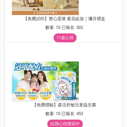
【免費試吃】實心蛋捲 窗花綻放｜彌月禮盒
數量: 10 已報名: 502
11篇心得
【免費體驗】森活舒敏兒童益生菌
數量: 10 已報名: 453
試用心得撰寫中