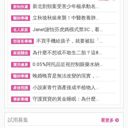
新北割頸案受害少年楊承勳名...
新知快遞
立秋後秋燥來襲！中醫教養肺...
醫師專欄
Janet謝怡芬虎媽模式禁3C，看...
名人家庭
不買手機給孩子，就要被貼「...
部落客專欄
為什麼不想或不敢生二胎？這8...
家庭關係
0.05%阿托品近視控制眼藥水納...
寶貝健康
晚婚晚育是無法改變的現實，...
醫師專欄
小說家青竹酒產後成半植物人...
產後照護
守護寶寶的黃金睡眠：為什麼...
專家專欄
試用募集
看更多