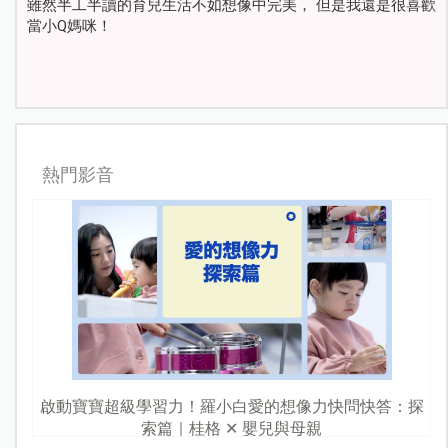
雖然半工半讀的育兒生活不如想像中完美， 但是我還是很喜歡
當小Q媽咪！
熱門影音
啟動寶寶超級學習力！羅小白愛的想像力快問快答：探
索篇｜桂格 ✕ 嬰兒與母親