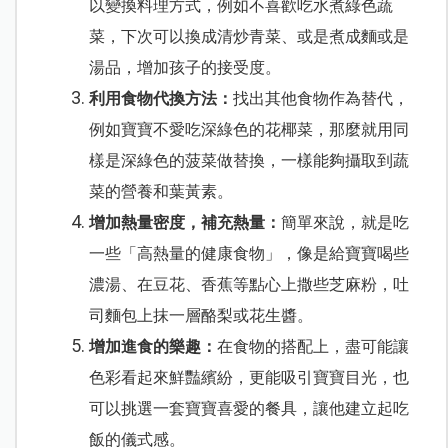
以變換料理方式，例如不喜歡吃水煮綠色蔬
菜，下次可以換成清炒青菜、或是煮成麵或是
湯品，增加孩子的接受度。
利用食物代換方法：
找出其他食物作為替代，
例如寶寶不愛吃深綠色的花椰菜，那麼就用同
樣是深綠色的菠菜做替換，一樣能夠攝取到蔬
菜的營養和葉黃素。
增加熱量密度，補充熱量
：
簡單來說，就是吃
一些「高熱量的健康食物」，像是給寶寶喝些
濃湯、在豆花、香蕉等點心上撒些芝麻粉，吐
司麵包上抹一層酪梨或花生醬。
增加進食的樂趣
：
在食物的搭配上，盡可能讓
色彩看起來鮮豔繽紛，更能吸引寶寶目光，也
可以挑選一套寶寶喜愛的餐具，讓他建立起吃
飯的儀式感。