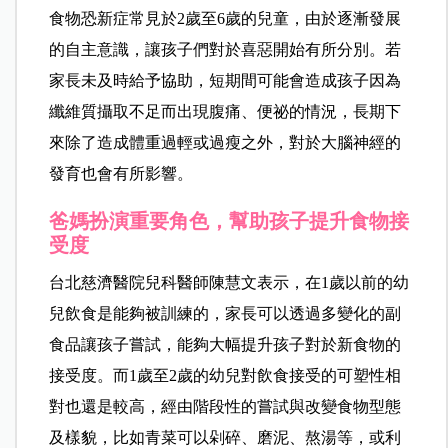
食物恐新症常見於2歲至6歲的兒童，由於逐漸發展
的自主意識，讓孩子們對於喜惡開始有所分別。若
家長未及時給予協助，短期間可能會造成孩子因為
纖維質攝取不足而出現腹痛、便祕的情況，長期下
來除了造成體重過輕或過瘦之外，對於大腦神經的
發育也會有所影響。
爸媽扮演重要角色，幫助孩子提
升食物接
受度
台北慈濟醫院兒科醫師陳慧文表示，在1歲以前的幼
兒飲食是能夠被訓練的，家長可以透過多變化的副
食品讓孩子嘗試，能夠大幅提升孩子對於新食物的
接受度。而1歲至2歲的幼兒對飲食接受的可塑性相
對也還是較高，經由階段性的嘗試與改變食物型態
及樣貌，比如青菜可以剁碎、磨泥、熬湯等，或利