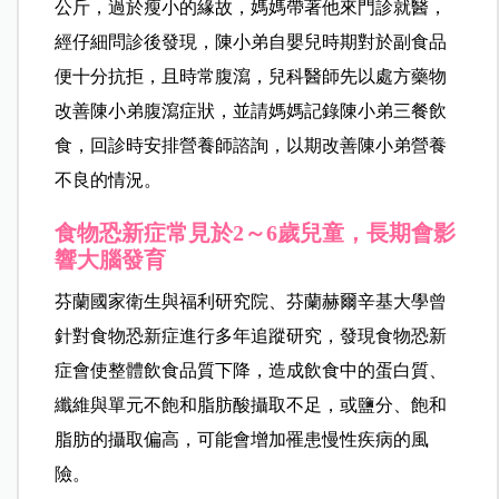
公斤，過於瘦小的緣故，媽媽帶著他來門診就醫，
經仔細問診後發現，陳小弟自嬰兒時期對於副食品
便十分抗拒，且時常腹瀉，兒科醫師先以處方藥物
改善陳小弟腹瀉症狀，並請媽媽記錄陳小弟三餐飲
食，回診時安排營養師諮詢，以期改善陳小弟營養
不良的情況。
食物恐新症常見於
2
～
6
歲
兒童，長期會影
響大腦發育
芬蘭國家衛生與福利研究院、芬蘭赫爾辛基大學曾
針對食物恐新症進行多年追蹤研究，發現食物恐新
症會使整體飲食品質下降，造成飲食中的蛋白質、
纖維與單元不飽和脂肪酸攝取不足，或鹽分、飽和
脂肪的攝取偏高，可能會增加罹患慢性疾病的風
險。