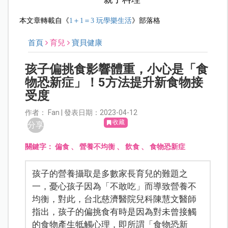
本文章轉載自《
1＋1＝3 玩學樂生活
》部落格
首頁
育兒
寶貝健康
孩子偏挑食影響體重，小心是「食
物恐新症」！5方法提升新食物接
受度
作者： Fan | 發表日期：2023-04-12
收藏
分享
關鍵字：
偏食
、
營養不均衡
、
飲食
、
食物恐新症
孩子的營養攝取是多數家長育兒的難題之
一，憂心孩子因為「不敢吃」而導致營養不
均衡，對此，台北慈濟醫院兒科陳慧文醫師
指出，孩子的偏挑食有時是因為對未曾接觸
的食物產生牴觸心理，即所謂「食物恐新