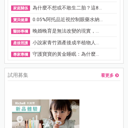
為什麼不想或不敢生二胎？這8...
家庭關係
0.05%阿托品近視控制眼藥水納...
寶貝健康
晚婚晚育是無法改變的現實，...
醫師專欄
小說家青竹酒產後成半植物人...
產後照護
守護寶寶的黃金睡眠：為什麼...
專家專欄
試用募集
看更多