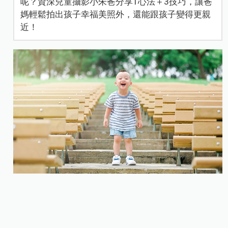
呢？資深兒童攝影小朱爸分享1心法＋3技巧，讓爸
媽輕鬆拍出孩子幸福美照外，還能跟孩子變得更親
近！