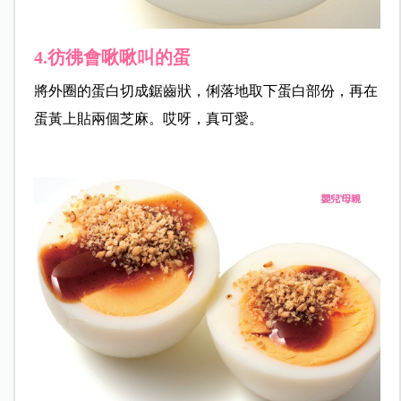
4.彷彿會啾啾叫的蛋
將外圈的蛋白切成鋸齒狀，俐落地取下蛋白部份，再在
蛋黃上貼兩個芝麻。哎呀，真可愛。