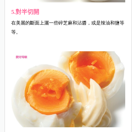
5.對半切開
在美麗的斷面上灑一些碎芝麻和沾醬，或是辣油和鹽等
等。