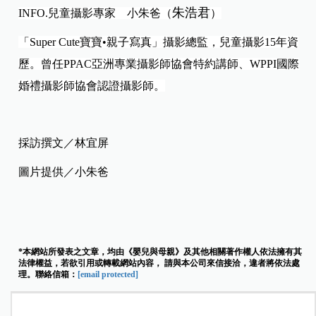
朱浩君
INFO.
兒童攝影專家 小朱爸（
）
「Super Cute寶寶•親子寫真」攝影總監，兒童攝影15年資
歷。曾任PPAC亞洲專業攝影師協會特約講師、WPPI國際
婚禮攝影師協會認證攝影師。
採訪撰文／林宜屏
圖片提供／小朱爸
*本網站所發表之文章，均由《嬰兒與母親》及其他相關著作權人依法擁有其
法律權益，若欲引用或轉載網站內容， 請與本公司來信接洽，違者將依法處
理。聯絡信箱：
[email protected]