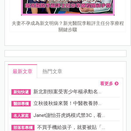
夫妻不孕成為新文明病？新光醫院李毅評主任分享療程
關鍵步驟
最新文章
熱門文章
看更多
新北割頸案受害少年楊承勳名...
新知快遞
立秋後秋燥來襲！中醫教養肺...
醫師專欄
Janet謝怡芬虎媽模式禁3C，看...
名人家庭
不買手機給孩子，就要被貼「...
部落客專欄