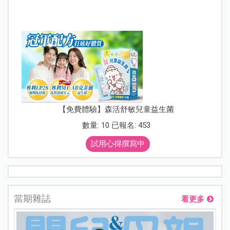
【免費體驗】森活舒敏兒童益生菌
數量: 10 已報名: 453
試用心得撰寫中
當期雜誌
看更多