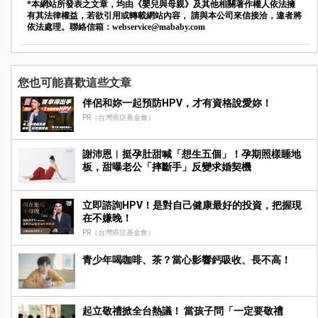
*本網站所發表之文章，均由《嬰兒與母親》及其他相關著作權人依法擁
有其法律權益，若欲引用或轉載網站內容， 請與本公司來信接洽，違者將
依法處理。聯絡信箱：
webservice@mababy.com
您也可能喜歡這些文章
伴侶和妳一起預防HPV，才有資格說愛妳！
PR（台灣癌症基金會）
謝沛恩︱挺孕肚甜喊「想生五個」！孕期照樣睡地
板，甜曝老公「摔斷手」反變求婚契機
立即諮詢HPV！是對自己健康最好的投資，把握現
在不嫌晚！
PR（台灣癌症基金會）
青少年喝咖啡、茶？當心影響鈣吸收、長不高！
起立敬禮掀全台熱議！ 當孩子問「一定要敬禮