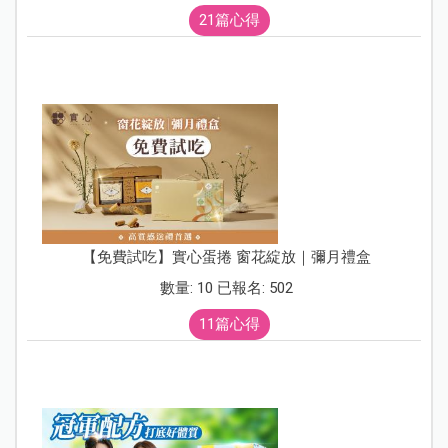
21篇心得
【免費試吃】實心蛋捲 窗花綻放｜彌月禮盒
數量: 10 已報名: 502
11篇心得