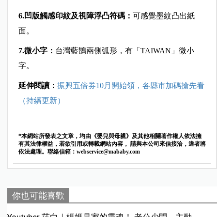
6.凹版觸感印紋及視障浮凸符碼：
可感覺墨紋凸出紙
面。
7.微小字：
台灣藍鵲兩側弧形，有「TAIWAN」微小
字。
延伸閱讀：
振興五倍券10月開始領，各縣市加碼搶先看
（持續更新）
*本網站所發表之文章，均由《嬰兒與母親》及其他相關著作權人依法擁
有其法律權益，若欲引用或轉載網站內容， 請與本公司來信接洽，違者將
依法處理。聯絡信箱：
webservice@mababy.com
你也可能喜歡