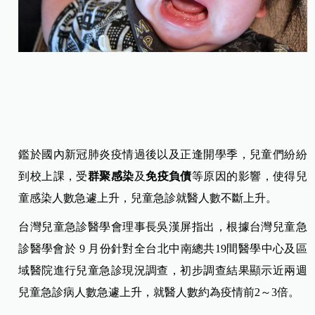
鑑於國內新冠肺炎疫情過後以及正逢開學季，兒童們紛紛
到校上課，受
群聚感染
及
免疫負債
等原因的影響，使得兒
童感染人數急遽上升，兒童急診就醫人數不斷上升。
台灣兒童急診醫學會理事長吳漢屏指出，根據台灣兒童急
診醫學會於 9 月份針對全台北中南總共19間醫學中心及區
域醫院進行兒童急診現況調查，初步調查結果顯示近兩週
兒童急診病人數急遽上升，就醫人數約為疫情前2～3倍。