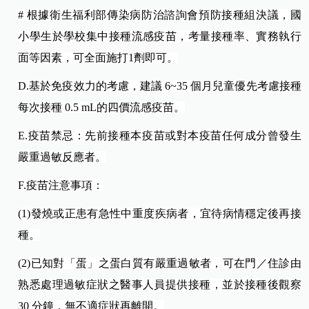
#
根據衛生福利部傳染病防治諮詢會預防接種組決議，國
小學生於學校集中接種流感疫苗，考量接種率、實務執行
面等因素，可全面施打1劑即可。
D.
基於免疫效力的考慮，建議 6~
35 個月兒童優先考慮接種
每次接種 0.5 mL的四價流感疫苗。
E.
疫苗禁忌：先前接種本疫苗或對本疫苗任何成分曾發生
嚴重過敏反應者。
F.
疫苗注意事項：
(1)
發燒或正患有急性中重度疾病者，宜待病情穩定後再接
種。
(2)
已知對「蛋」之蛋白質有嚴重過敏者，可在門／住診由
熟悉處理過敏症狀之醫事人員提供接種，並於接種後觀察
30 分鐘，無不適症狀再離開。