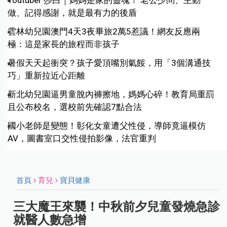
Youtuber 莎白｜媽媽是家的靈魂！ 老公少問、主動
做、記得感謝，就是最有力的後盾
雲林幼兒園澳門4天3夜畢旅2萬5惹議！網友反應兩
極：這是家長的旅程而非孩子
暑假天天起衝突？孩子愛頂嘴別氣餒，用「3個溝通技
巧」重新拉近心距離
新北幼兒園逼男童脫內褲擦地，媽媽心碎！教育局重罰
且公布校名，選校前先確認7點合法
國小老師是變態！彰化女童遭父性侵，導師竟逼模仿
AV，圖書室口交性侵拍影像，法官重判
首頁
育兒
寶貝健康
三大魔王來襲！中秋前夕兒童發燒急診
就醫人數急增