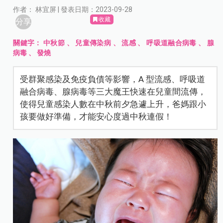
作者： 林宜屏 | 發表日期：2023-09-28
收藏
分享
關鍵字：
中秋節
、
兒童傳染病
、
流感
、
呼吸道融合病毒
、
腺
病毒
、
發燒
受群聚感染及免疫負債等影響，A 型流感、呼吸道
融合病毒、腺病毒等三大魔王快速在兒童間流傳，
使得兒童感染人數在中秋前夕急遽上升，爸媽跟小
孩要做好準備，才能安心度過中秋連假！