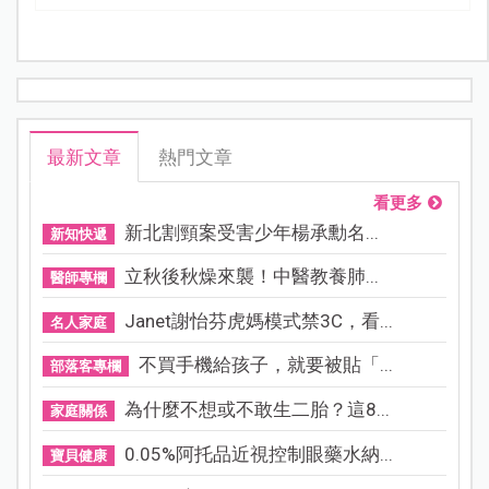
最新文章
熱門文章
看更多
新北割頸案受害少年楊承勳名...
新知快遞
立秋後秋燥來襲！中醫教養肺...
醫師專欄
Janet謝怡芬虎媽模式禁3C，看...
名人家庭
不買手機給孩子，就要被貼「...
部落客專欄
為什麼不想或不敢生二胎？這8...
家庭關係
0.05%阿托品近視控制眼藥水納...
寶貝健康