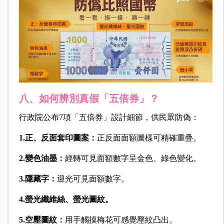
八、如何辨別真假「五倍券」？
行政院公布7項「五倍券」設計細節，供民眾防偽：
1.正、反面套印圖案：
正反面面額圖樣可精確重疊。
2.變色油墨：
經轉可見面額數字呈金色、綠色變化。
3.隱藏字：
迎光可見面額數字。
4.螢光纖維絲、螢光圖紋。
5.空壓圖紋：
用手觸摸梅花可感覺壓紋凸出。