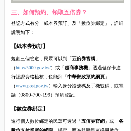
三、如何預約、領取五倍券？
登記方式有分「紙本券預訂」及「數位券綁定」，詳細
說明如下：
【紙本券預訂】
規劃三個管道，民眾可以到「
五倍券官網
」
（
http://5000.gov.tw/
）或「
超商事務機
」透過健保卡進
行認證資格檢核，也能到「
中華郵政預約網頁
」
（
www.post.gov.tw
）輸入身分證號碼及手機號碼，或電
0800-700-199
話（
）預約登記。
【數位券綁定】
進行個人數位綁定的
民眾可透過「
五倍券官網
」或「
各
數位支付業者的網頁
」綁定。而為鼓勵民眾採用數位