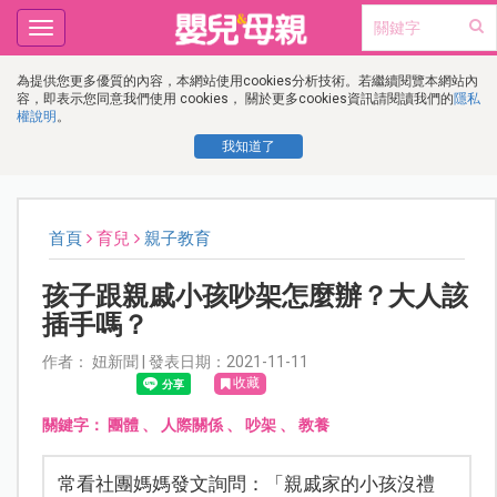
Toggle
navigation
為提供您更多優質的內容，本網站使用cookies分析技術。若繼續閱覽本網站內
容，即表示您同意我們使用 cookies， 關於更多cookies資訊請閱讀我們的
隱私
權說明
。
我知道了
首頁
育兒
親子教育
孩子跟親戚小孩吵架怎麼辦？大人該
插手嗎？
作者： 妞新聞 | 發表日期：2021-11-11
收藏
關鍵字：
團體
、
人際關係
、
吵架
、
教養
常看社團媽媽發文詢問：「親戚家的小孩沒禮