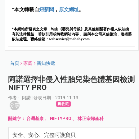
*本文轉載自
妞新聞
，
原文網址
。
*本網站所發表之文章，均由《嬰兒與母親》及其他相關著作權人依法擁
有其法律權益，若欲引用或轉載網站內容， 請與本公司來信接洽，違者將
依法處理。聯絡信箱：
webservice@mababy.com
首頁
家庭
新知快遞
阿諾選擇非侵入性胎兒染色體基因檢測
NIFTY PRO
作者： 阿諾 | 發表日期：2019-11-13
收藏
分享
關鍵字：
台灣基康
、
NIFTYPRO
、
林正宗婦產科
安全、安心、完整呵護寶貝