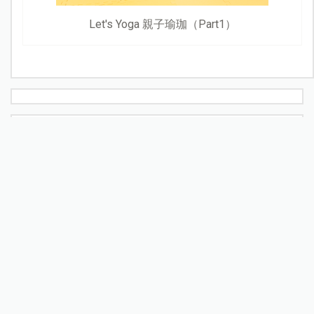
Let's Yoga 親子瑜珈（Part1）
最新文章
熱門文章
看更多
新北割頸案受害少年楊承勳名...
新知快遞
立秋後秋燥來襲！中醫教養肺...
醫師專欄
Janet謝怡芬虎媽模式禁3C，看...
名人家庭
不買手機給孩子，就要被貼「...
部落客專欄
為什麼不想或不敢生二胎？這8...
家庭關係