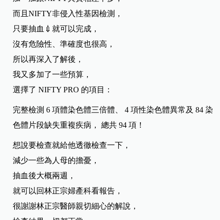
而且NIFTY非侵入性基因檢測，
只要抽血💉就可以完成，
沒有危險性、準確度也很高，
所以再深入了解後，
我又多加了一些預算，
選擇了 NIFTY PRO 的項目：
完整檢測 6 項體染色體三倍體、 4 項性染色體異常及 84 染
色體片段缺失重複疾病， 總共 94 項！
想說要檢查就給他透徹檢查一下，
減少一些為人母的擔憂，
抽血後大概兩週，
就可以回林正宗婦產科看報告，
很謝謝林正宗醫師親切細心的解說，