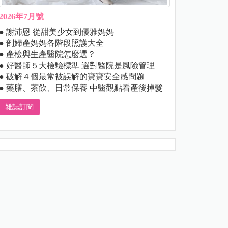
2026年7月號
● 謝沛恩 從甜美少女到優雅媽媽
● 剖婦產媽媽各階段照護大全
● 產檢與生產醫院怎麼選？
● 好醫師５大檢驗標準 選對醫院是風險管理
● 破解４個最常被誤解的寶寶安全感問題
● 藥膳、茶飲、日常保養 中醫觀點看產後掉髮
雜誌訂閱