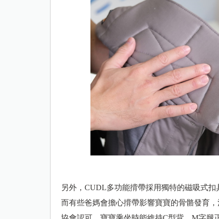
另外，CUDL多功能揹帶採用獨特的磁吸式
而有些爸媽會擔心揹帶影響寶寶的骨骼發育，浩
協會認可，寶寶乘坐時能維持C型背、M字腿