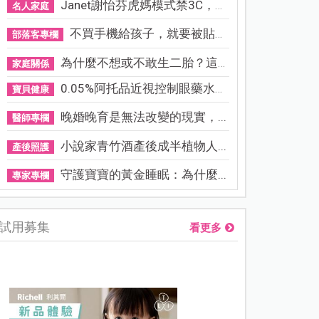
Janet謝怡芬虎媽模式禁3C，看...
名人家庭
不買手機給孩子，就要被貼「...
部落客專欄
為什麼不想或不敢生二胎？這8...
家庭關係
0.05%阿托品近視控制眼藥水納...
寶貝健康
晚婚晚育是無法改變的現實，...
醫師專欄
小說家青竹酒產後成半植物人...
產後照護
守護寶寶的黃金睡眠：為什麼...
專家專欄
試用募集
看更多