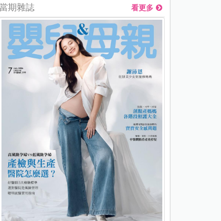
當期雜誌
看更多