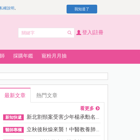
私權說明
。
我知道了
登入|註冊
師
採購年鑑
寵粉月月抽
最新文章
熱門文章
看更多
新北割頸案受害少年楊承勳名...
新知快遞
立秋後秋燥來襲！中醫教養肺...
醫師專欄