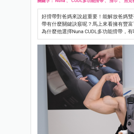
關鍵字：
Nuna
、
CUDL多功能揹帶
、
揹巾
、
浩克
好揹帶對爸媽來說超重要！能解放爸媽雙
帶有什麼關鍵訣竅呢？馬上來看擁有豐富
為什麼他選擇Nuna CUDL多功能揹帶，