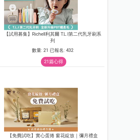
【試用募集】Richell利其爾 T.L.I第二代乳牙刷系
列
數量: 21 已報名: 432
21篇心得
【免費試吃】實心蛋捲 窗花綻放｜彌月禮盒