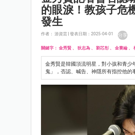
的眼淚！教孩子危
發生
作者： 游資芸 | 發表日期：2025-04-01
分享
關鍵字：
金秀賢
、
狄志為
、
劉芯彤
、
金賽綸
、
金秀賢是韓國頂流明星，對小孩和青少年
鬼」，否認、喊告、神隱所有指控他的