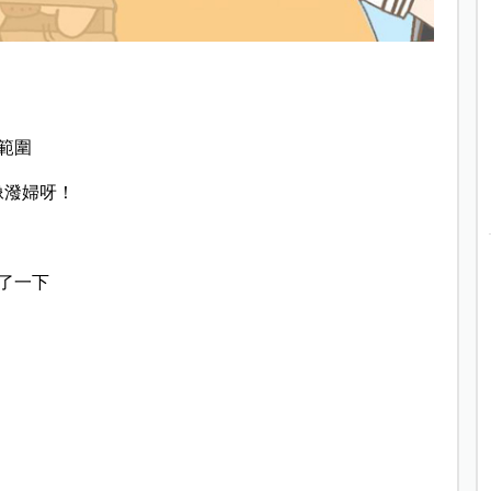
範圍
難不像潑婦呀！
了一下