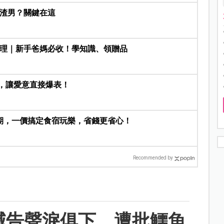
是渣男？關鍵在這
室整理｜新手爸媽必收！學知識、領贈品
話，讓愛意直接爆表！
期，一價搞定食宿玩樂，省錢更省心！
Recommended by
喊告聲淚俱下，遭批鱷魚