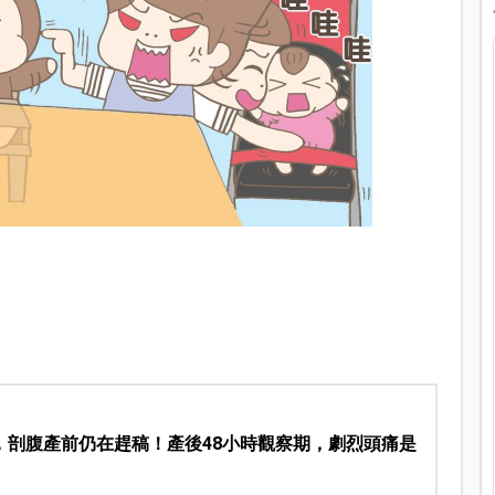
，剖腹產前仍在趕稿！產後48小時觀察期，劇烈頭痛是