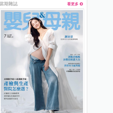
當期雜誌
看更多