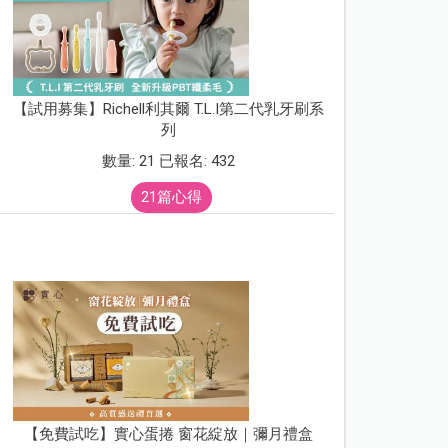
【試用募集】Richell利其爾 T.L.I第二代乳牙刷系
列
數量: 21 已報名: 432
21篇心得
【免費試吃】實心蛋捲 窗花綻放｜彌月禮盒