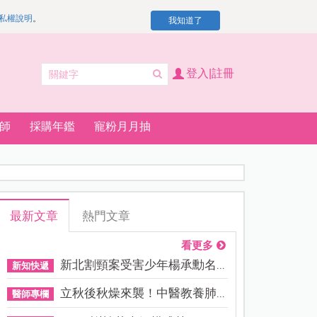
私權說明
。
我知道了
登入|註冊
師
採購年鑑
寵粉月月抽
最新文章
熱門文章
看更多
新北割頸案受害少年楊承勳名...
新知快遞
立秋後秋燥來襲！中醫教養肺...
醫師專欄