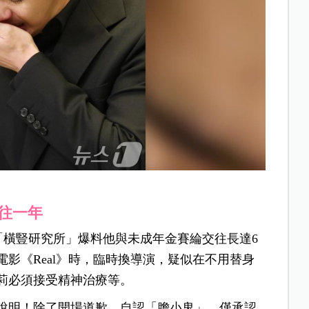
往一年
道「橫豎研究所」爆料他與未成年金賽綸交往長達6
影《Real》時，臨時換導演，疑似在不用替身
莉必須接受精神治療等。
會說明！除了開場道歉、自認「膽小鬼」，僅承認