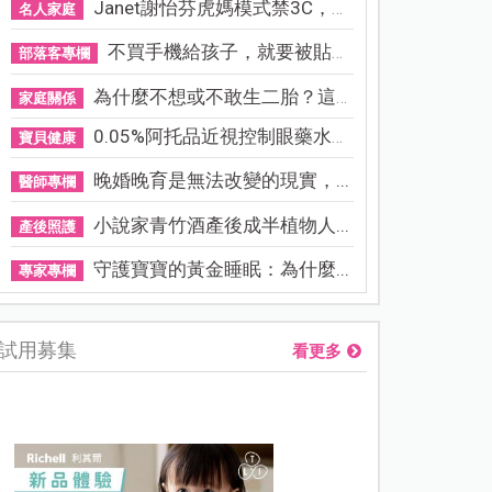
Janet謝怡芬虎媽模式禁3C，看...
名人家庭
不買手機給孩子，就要被貼「...
部落客專欄
為什麼不想或不敢生二胎？這8...
家庭關係
0.05%阿托品近視控制眼藥水納...
寶貝健康
晚婚晚育是無法改變的現實，...
醫師專欄
小說家青竹酒產後成半植物人...
產後照護
守護寶寶的黃金睡眠：為什麼...
專家專欄
試用募集
看更多