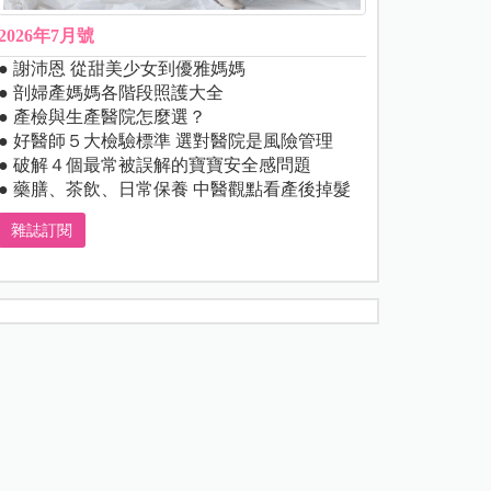
2026年7月號
● 謝沛恩 從甜美少女到優雅媽媽
● 剖婦產媽媽各階段照護大全
● 產檢與生產醫院怎麼選？
● 好醫師５大檢驗標準 選對醫院是風險管理
● 破解４個最常被誤解的寶寶安全感問題
● 藥膳、茶飲、日常保養 中醫觀點看產後掉髮
雜誌訂閱