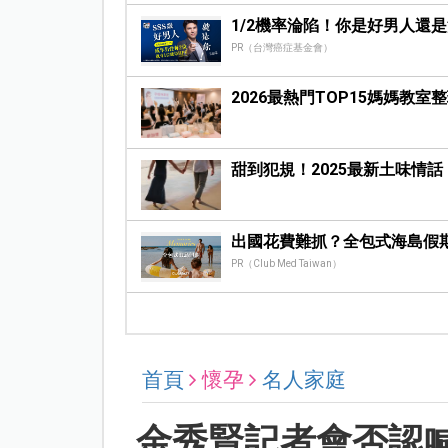
1/2機率淪陷！你是好男人還
PR（台灣癌症基金會）
2026最熱門TOP15媽媽教
甜到犯規！2025最新土味情
出國花費難抓？全包式海島假
PR（Club Med Taiwan）
首頁
懷孕
名人家庭
金秀賢記者會否認