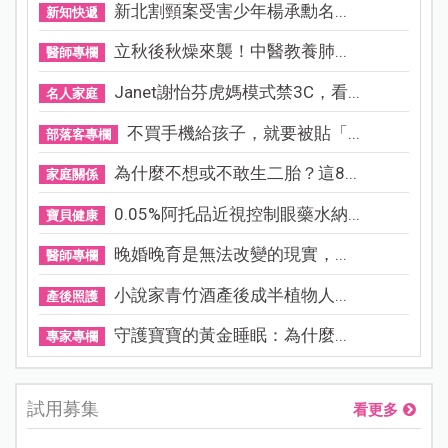
新北割頸案受害少年楊承勳名...
新知快遞
立秋後秋燥來襲！中醫教養肺...
醫師專欄
Janet謝怡芬虎媽模式禁3C，看...
名人家庭
不買手機給孩子，就要被貼「...
部落客專欄
為什麼不想或不敢生二胎？這8...
家庭關係
0.05%阿托品近視控制眼藥水納...
寶貝健康
晚婚晚育是無法改變的現實，...
醫師專欄
小說家青竹酒產後成半植物人...
產後照護
守護寶寶的黃金睡眠：為什麼...
專家專欄
試用募集
看更多