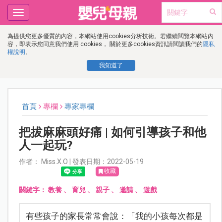
Toggle
navigation
為提供您更多優質的內容，本網站使用cookies分析技術。若繼續閱覽本網站內
容，即表示您同意我們使用 cookies， 關於更多cookies資訊請閱讀我們的
隱私
權說明
。
我知道了
首頁
專欄
專家專欄
把拔麻麻頭好痛 | 如何引導孩子和他
人一起玩?
作者： Miss.X.O | 發表日期：2022-05-19
收藏
關鍵字：
教養
、
育兒
、
親子
、
邀請
、
遊戲
有些孩子的家長常常會說：「我的小孩每次都是