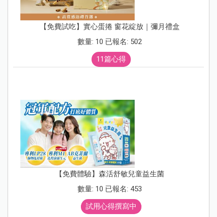
【免費試吃】實心蛋捲 窗花綻放｜彌月禮盒
數量: 10 已報名: 502
11篇心得
【免費體驗】森活舒敏兒童益生菌
數量: 10 已報名: 453
試用心得撰寫中