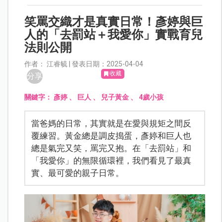
笑罵交織才是真實日常！彥婷與巨
人的「去罰站＋我愛你」實戰育兒
法則公開
作者： 江睿毓 | 發表日期：2025-04-04
收藏
分享
關鍵字：
彥婷
、
巨人
、
兒子黃金
、
4歲小孩
當爸媽的日常，其實就是在愛與規矩之間反
覆練習。黃金總是調皮搗蛋，彥婷和巨人也
總是氣完又笑，罵完又抱。在「去罰站」和
「我愛你」的無限循環裡，我們看見了最真
實、最可愛的親子日常。