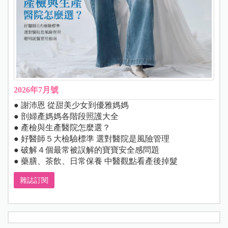
2026年7月號
● 謝沛恩 從甜美少女到優雅媽媽
● 剖婦產媽媽各階段照護大全
● 產檢與生產醫院怎麼選？
● 好醫師５大檢驗標準 選對醫院是風險管理
● 破解４個最常被誤解的寶寶安全感問題
● 藥膳、茶飲、日常保養 中醫觀點看產後掉髮
雜誌訂閱