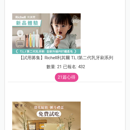
【試用募集】Richell利其爾 T.L.I第二代乳牙刷系列
數量: 21 已報名: 432
21篇心得