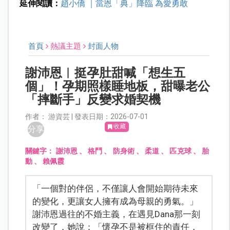
延伸閱讀：
趙小僑 ｜當恩「典」降臨 為愛勇敢
首頁
熱議主題
封面人物
謝沛恩︱挺孕肚甜喊「想生五
個」！孕期照樣睡地板，甜曝老公
「摔斷手」反變求婚契機
作者： 游資芸 | 發表日期：2026-07-01
收藏
分享
關鍵字：
謝沛恩
、
格鬥
、
防身術
、
柔道
、
匹克球
、
胎
動
、
賴佩霞
「一個對的伴侶，不僅讓人會開始期待未來
的變化，更讓女人擁有成為母親的勇氣。」
謝沛恩過往的不婚主義，在遇見Dana那一刻
改變了，她說：「懷孕不是被框住的責任，