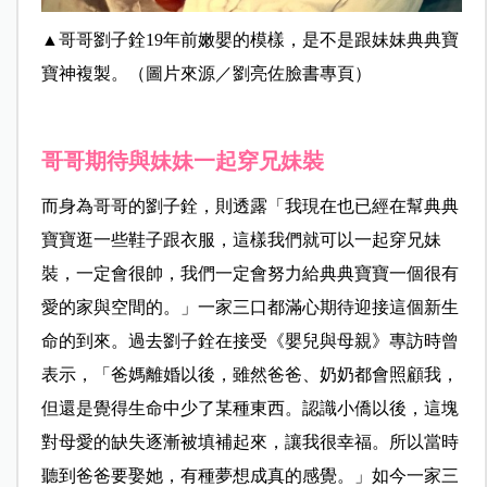
▲哥哥劉子銓19年前嫩嬰的模樣，是不是跟妹妹典典寶
寶神複製。（圖片來源／劉亮佐臉書專頁）
哥哥期待與妹妹一起穿兄妹裝
而身為哥哥的劉子銓，則透露「我現在也已經在幫典典
寶寶逛一些鞋子跟衣服，這樣我們就可以一起穿兄妹
裝，一定會很帥，我們一定會努力給典典寶寶一個很有
愛的家與空間的。」一家三口都滿心期待迎接這個新生
命的到來。過去劉子銓在接受《嬰兒與母親》專訪時曾
表示，
「爸媽離婚以後，雖然爸爸、奶奶都會照顧我，
但還是覺得生命中少了某種東西。認識小僑以後，這塊
對母愛的缺失逐漸被填補起來，讓我很幸福。所以當時
聽到爸爸要娶她，有種夢想成真的感覺。」
如今一家三