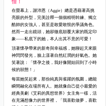
惜！
在螢幕上，謝沛恩（Aggie）總是憑藉著高挑
亮眼的外型，完美詮釋一個個精明幹練、獨立
酷帥的女強人，甚至是敢愛敢恨的爭議角色。
然而一走出鏡頭，她卻徹底顛覆大家的既定印
象——私底下的她，本人出其不意的可愛！
頂著懷孕帶來的新奇與幸福感，她聊起天來眼
神閃閃發光，臉上漾著自然紅潤的好氣色。她
笑著說：「懷孕之後，我好像開始回到了小時
候的狀態！」
每當她笑起來，那份純真與雀躍的氛圍，總能
瞬間融化在場所有人。她就像自己從小最愛的
經典美劇《艾莉的異想世界》女主角一樣，活
在充滿想像力的世界裡，「我喜歡做夢，喜歡