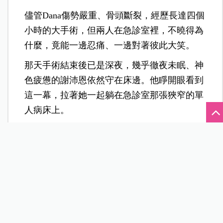
儘管Dana傷勢嚴重、骨頭斷裂，經歷長達四個
小時的大手術，但兩人在急診室裡，不曉得為
什麼，竟能一邊忍痛、一邊對著彼此大笑。
那天手術結束後已是深夜，幾乎徹夜未眠、神
色疲憊的謝沛恩依然守在床邊。他睜開眼看到
這一幕，拉著她一起躺在急診室那張狹窄的單
人病床上。
就在那個用簾子隔開、小小的空間卻無比溫馨
的時刻，兩人擠在同一張床上聊天，謝沛恩臉
上依舊掛著燦爛的笑容，這讓Dana浮現求婚的
念頭：「就是她了。」
後來慶祝交往四週年的當天，Dana突然提起這
件事，深情告白：「我想求婚的念頭，就是在