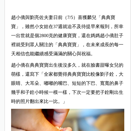
趙小僑與劉亮佐夫妻日前（7/5）喜獲麟兒「典典寶
寶」，雖然小女娃在37週就迫不及待提早來報到，所幸
一出世就是個2800克的健康寶寶，還在媽媽趙小僑肚子
裡就受到眾人關注的「典典寶寶」，在未來成長的每一
天相信也能繼續感受滿滿的關心與祝福。
趙小僑在典典寶寶出生後沒多久，就在臉書甜曝女兒的
萌樣，還寫下「全家都覺得典典寶寶比較像劉子銓，大
眼睛、大耳朵、嘟嘟的嘴巴、短短的下巴、寬寬的鼻子
幾乎和子銓小時候一模一樣，下次一定要把子銓剛出生
時的照片翻出來比一比。」