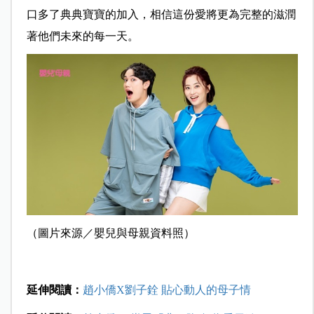
口多了典典寶寶的加入，相信這份愛將更為完整的滋潤
著他們未來的每一天。
（圖片來源／嬰兒與母親資料照）
延伸閱讀：
趙小僑X劉子銓 貼心動人的母子情