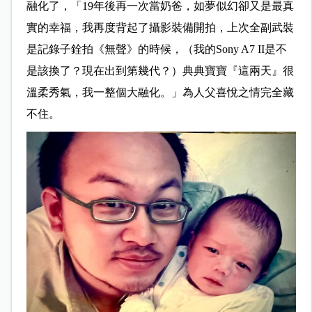
融化了，「19年後再一次當奶爸，如夢似幻卻又是最真
實的幸福，我再度背起了攝影裝備開拍，上次全副武裝
是記錄子銓拍《無聲》的時候，（我的Sony A7 II是不
是該換了？現在出到第幾代？）典典寶寶『這兩天』很
溫柔秀氣，我一整個大融化。」為人父喜悅之情完全藏
不住。