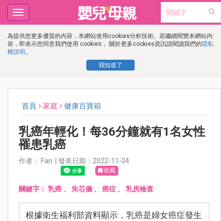
Toggle
navigation
為提供您更多優質的內容，本網站使用cookies分析技術。若繼續閱覽本網站內
容，即表示您同意我們使用 cookies， 關於更多cookies資訊請閱讀我們的
隱私
權說明
。
我知道了
首頁
家庭
健康百寶箱
乳癌年輕化！每36分鐘就有1名女性
罹患乳癌
作者： Fan | 發表日期：2022-11-04
收藏
關鍵字：
乳癌
、
朱芯儀
、
癌症
、
乳房檢查
根據衛生福利部資料顯示，乳癌是婦女癌症發生