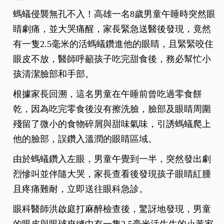
螞蟻侵襲無孔不入！高雄一名8歲男童午睡時突然眼
睛劇痛，並大哭痛醒，家長緊急送醫後發現，竟然
有一隻2.5毫米的活螞蟻鑽進他的眼睛，且緊緊咬住
眼皮不放，醫師呼籲孩子吃完甜食後，務必幫忙小
孩清潔臉部和手部。
根據家長回溯，這名男童在午睡前曾吃過零食餅
乾，因為吃完零食後沒有擦洗臉，臉部及眼睛周圍
殘留了微小的食物碎屑與甜味氣味，引誘螞蟻爬上
他的臉部，誤鑽入溫潤的眼睛區域。
由於螞蟻鑽入左眼，男童午覺到一半，突然發出劇
烈慘叫並伴隨大哭，家長查看後發現孩子眼睛紅腫
且疼痛難耐，立即送往眼科急診。
眼科醫師洪啟庭打麻醉檢查後，驚訝地發現，男童
的眼皮與眼球夾縫中有一隻2.5毫米活生生的小黃家