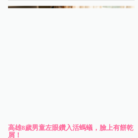
高雄8歲男童左眼鑽入活螞蟻，臉上有餅乾
屑！