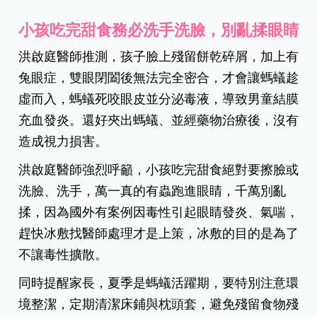
小孩吃完甜食務必洗手洗臉，別亂揉眼睛
洪啟庭醫師推測，孩子臉上殘留餅乾碎屑，加上有
兔眼症，雙眼閉闔後無法完全密合，才會讓螞蟻趁
虛而入，螞蟻死咬眼皮並分泌毒液，導致男童結膜
充血發炎。還好夾出螞蟻、並經藥物治療後，沒有
造成視力損害。
洪啟庭醫師強烈呼籲，小孩吃完甜食絕對要擦臉或
洗臉、洗手，萬一真的有蟲跑進眼睛，千萬別亂
揉，因為國外有案例因毒性引起眼睛發炎、氣喘，
趕快冰敷找醫師處理才是上策，冰敷的目的是為了
不讓毒性擴散。
同時提醒家長，夏季是螞蟻活躍期，要特別注意環
境整潔，定期清潔床鋪與枕頭套，避免殘留食物殘