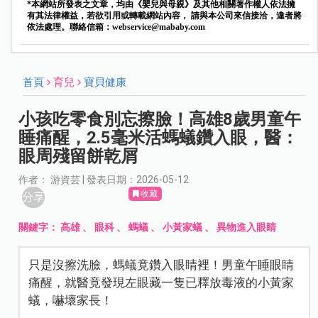
*本網站所發表之文章，均由《嬰兒與母親》及其他相關著作權人依法擁
有其法律權益，若欲引用或轉載網站內容， 請與本公司來信接洽，違者將
依法處理。聯絡信箱：
webservice@mababy.com
首頁
育兒
寶貝健康
小孩吃零食別忘擦臉！高雄8歲男童午
睡痛醒，2.5毫米活螞蟻鑽入眼，醫：
眼周殘留餅乾屑
作者： 游資芸 | 發表日期：2026-05-12
收藏
分享
關鍵字：
高雄
、
眼科
、
螞蟻
、
小黃家蟻
、
異物進入眼睛
只是沒擦洗臉，螞蟻竟鑽入眼睛裡！男童午睡眼睛
痛醒，就醫竟發現左眼藏一隻已釋放毒液的小黃家
蟻，嚇壞家長！