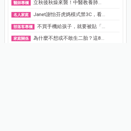
立秋後秋燥來襲！中醫教養肺...
醫師專欄
Janet謝怡芬虎媽模式禁3C，看...
名人家庭
不買手機給孩子，就要被貼「...
部落客專欄
為什麼不想或不敢生二胎？這8...
家庭關係
0.05%阿托品近視控制眼藥水納...
寶貝健康
晚婚晚育是無法改變的現實，...
醫師專欄
小說家青竹酒產後成半植物人...
產後照護
守護寶寶的黃金睡眠：為什麼...
專家專欄
試用募集
看更多