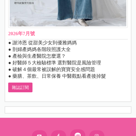
2026年7月號
● 謝沛恩 從甜美少女到優雅媽媽
● 剖婦產媽媽各階段照護大全
● 產檢與生產醫院怎麼選？
● 好醫師５大檢驗標準 選對醫院是風險管理
● 破解４個最常被誤解的寶寶安全感問題
● 藥膳、茶飲、日常保養 中醫觀點看產後掉髮
雜誌訂閱