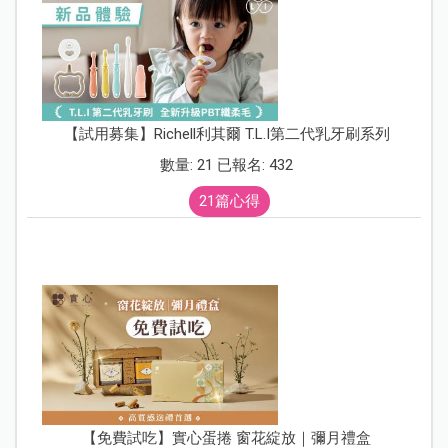
【試用募集】Richell利其爾 T.L.I第二代乳牙刷系列
數量: 21 已報名: 432
21篇心得
【免費試吃】實心蛋捲 窗花綻放｜彌月禮盒