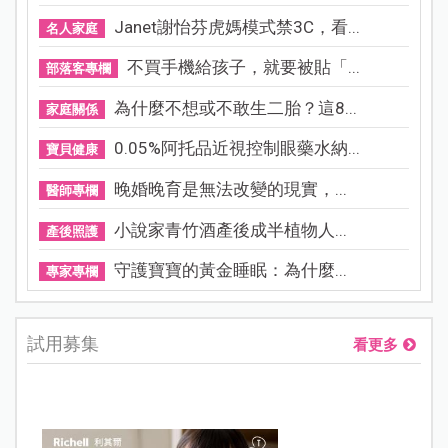
Janet謝怡芬虎媽模式禁3C，看...
名人家庭
不買手機給孩子，就要被貼「...
部落客專欄
為什麼不想或不敢生二胎？這8...
家庭關係
0.05%阿托品近視控制眼藥水納...
寶貝健康
晚婚晚育是無法改變的現實，...
醫師專欄
小說家青竹酒產後成半植物人...
產後照護
守護寶寶的黃金睡眠：為什麼...
專家專欄
試用募集
看更多