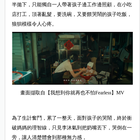
半拋下，只能獨自一人帶著孩子邊工作邊照顧，在小吃
店打工，頂著亂髮，要洗碗，又要餵哭鬧的孩子吃飯，
狼狽模樣令人心疼。
畫面擷取自【我想到你就再也不怕Fearless】MV
為了生計奮鬥，累了一整天，面對孩子的哭鬧，終於衝
破媽媽的理智線，只見李沐氣到把奶嘴丟下，哭倒在一
旁，讓人清楚體會到那種無力感，