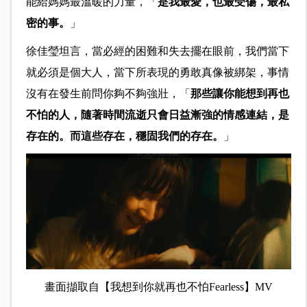
能給媽媽最溫暖的力量，「
是我最愛，也最受傷，最私
密的事。
」
徐佳瑩坦言，當必經的困難和失去擺在眼前，我們當下
就必須是個大人，當下所表現的勇敢真像被綁架，事情
沒有在發生前問你夠不夠強壯，「
那些讓你能想到再也
不怕的人，隨著時間流逝只會日益漸強的情感連結，是
存在的。而這些存在，穩固我們的存在。
」
畫面擷取自【我想到你就再也不怕Fearless】MV