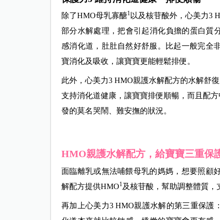
1
除了
HMO
母乳寡醣
以及核苷酸外，心美力3 
部分水解處理，把會引起消化負擔的蛋白質
感消化道，肚肚自然好舒服。比起一般完全非
寶消化及吸收，
讓
寶寶更能輕鬆排便。
此外，心美力3 HMO親護水解配方的水解舒
支持消化道健康，讓寶寶排便順暢，而且配方
發的莫名哭鬧、難安撫的狀況。
HMO親護水解配方，給寶寶三重保
面臨離乳或無法哺餵母乳的媽媽，想要照顧
1
解配方提供
HMO
及核苷酸
，幫助調整體質，
再加上心美力3 HMO親護水解的第三重保