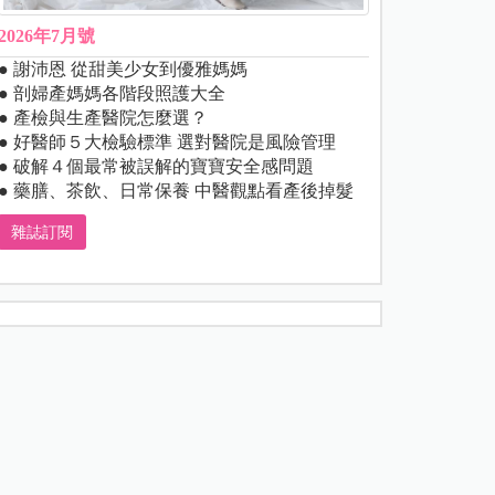
2026年7月號
● 謝沛恩 從甜美少女到優雅媽媽
● 剖婦產媽媽各階段照護大全
● 產檢與生產醫院怎麼選？
● 好醫師５大檢驗標準 選對醫院是風險管理
● 破解４個最常被誤解的寶寶安全感問題
● 藥膳、茶飲、日常保養 中醫觀點看產後掉髮
雜誌訂閱