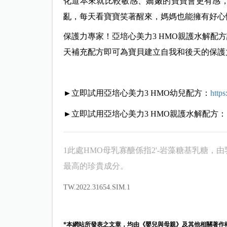
化道本來就比較敏感、嬌嫩的寶寶會更有感
亂，每天看寶寶笑著醒來，媽媽也能擁有好心
保護力專家！亞培心美力3 HMO親護水解配
天補充配方即可為寶貝建立自我和後天的保護
►立即試用亞培心美力3 HMO幼兒配方：
https
►立即試用亞培心美力
3 HMO
親護水解配方
1
此處HMO母乳寡醣係指2'-岩藻糖基乳糖，
最高的珍貴成分。
TW.2022.31654.SIM.1
*本網站所發表之文章，均由《嬰兒與母親》及其他相關著作