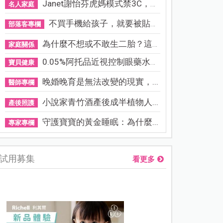
Janet謝怡芬虎媽模式禁3C，看...
名人家庭
不買手機給孩子，就要被貼「...
部落客專欄
為什麼不想或不敢生二胎？這8...
家庭關係
0.05%阿托品近視控制眼藥水納...
寶貝健康
晚婚晚育是無法改變的現實，...
醫師專欄
小說家青竹酒產後成半植物人...
產後照護
守護寶寶的黃金睡眠：為什麼...
專家專欄
試用募集
看更多