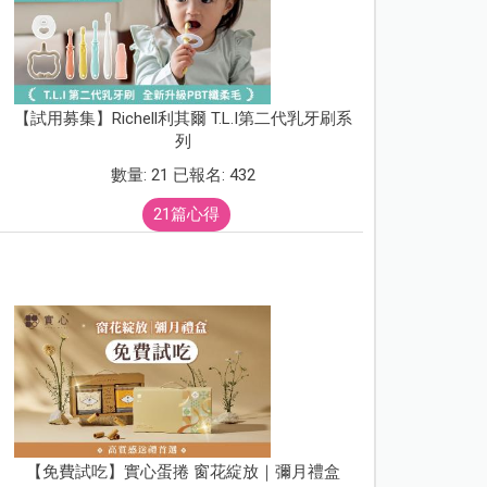
【試用募集】Richell利其爾 T.L.I第二代乳牙刷系
列
數量: 21 已報名: 432
21篇心得
【免費試吃】實心蛋捲 窗花綻放｜彌月禮盒