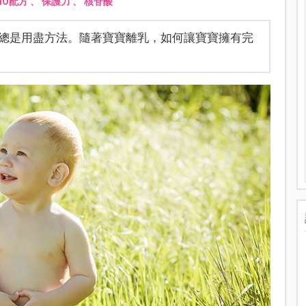
MO配方
、
保護力
、
核苷酸
總是用盡方法。隨著寶寶離乳，如何讓寶寶擁有完