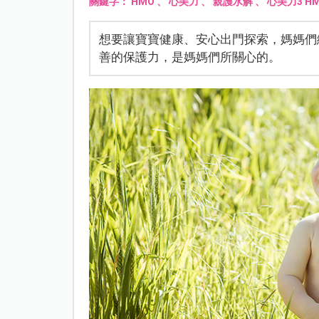
關鍵字：
HMO
、
心美力
、
親護水解
、
心美力3 H
想要讓寶寶健康、安心出門探索，媽媽們
善的保護力，是媽媽們所關心的。