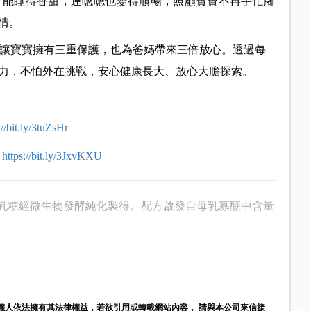
，
能睡得香甜
，連嗯嗯也變得順暢，照顧寶寶不再手忙腳
情。
方讓寶寶擁有三重保護，也為爸媽帶來三倍放心。透過每
力，
不怕外在挑戰
，安心健康長大、放心大膽探索。
://bit.ly/3tuZsHr
：
https://bit.ly/3JxvKXU
由乳糖經微生物發酵純化製得。配方啟發自
母乳寡醣中含量
權人依法擁有其法律權益，若欲引用或轉載網站內容， 請與本公司來信接