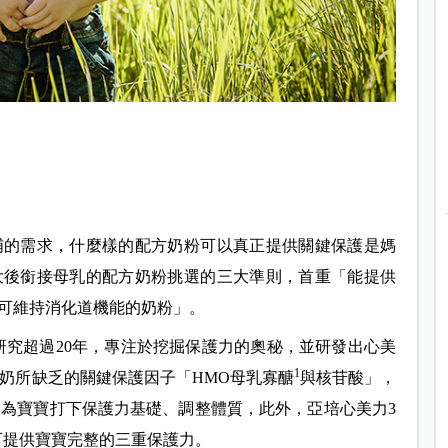
哺的需求，什麼樣的配方奶粉可以真正提供關鍵保護是媽
大後銜接母乳的配方奶粉挑選的三大準則，首重「能
提供
可維持消化道機能的奶粉」。
研究超過20年，專注於挖掘保護力的奧秘，並研發出心美
1
方奶所缺乏的關鍵保護因子「
HMO
母乳寡醣
與核苷酸」，
，為寶寶打下保護力基礎、調整體質，此外，亞培心美力3
可提供寶寶完整的三重保護力。