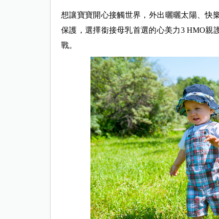
想讓寶寶開心接觸世界，外出曬曬太陽、快
保護，選擇銜接母乳首選的心美力3 HMO
戰。