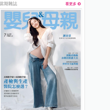
當期雜誌
看更多