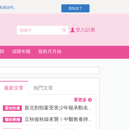
私權說明
。
我知道了
登入|註冊
師
採購年鑑
寵粉月月抽
最新文章
熱門文章
看更多
新北割頸案受害少年楊承勳名...
新知快遞
立秋後秋燥來襲！中醫教養肺...
醫師專欄