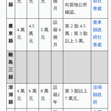
元
元
元
個
府社
縣
向當地公所
月
會處
確認。
設
臺東
臺
4.5
第 2 胎 4.5
4
萬
5
萬
籍 6
縣政
東
萬
萬；第 3 胎
元
元
個
府社
縣
元
以上 5 萬。
月
會處
離
島
三
縣
澎
設
澎湖
4
萬
6
萬
8
萬
第 3 胎以上
湖
籍2
縣政
元
元
元
7 萬元。
縣
年
府