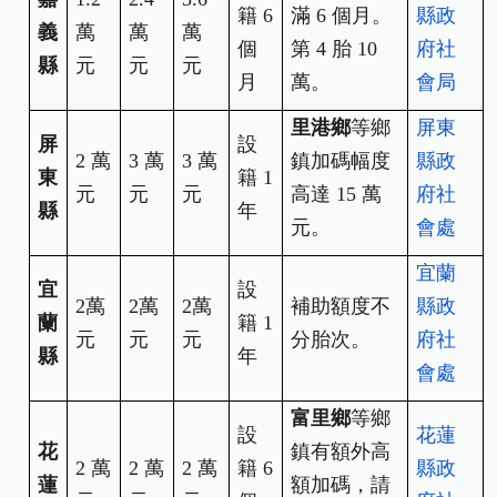
籍 6
滿 6 個月。
縣政
義
萬
萬
萬
個
第 4 胎 10
府社
縣
元
元
元
月
萬。
會局
里港鄉
等鄉
屏東
屏
設
2
萬
3
萬
3
萬
鎮加碼幅度
縣政
東
籍 1
元
元
元
高達 15 萬
府社
縣
年
元。
會處
宜蘭
宜
設
2
萬
2
萬
2
萬
補助額度不
縣政
蘭
籍 1
元
元
元
分胎次。
府社
縣
年
會處
富里鄉
等鄉
設
花蓮
花
鎮有額外高
2
萬
2
萬
2
萬
籍 6
縣政
蓮
額加碼，請