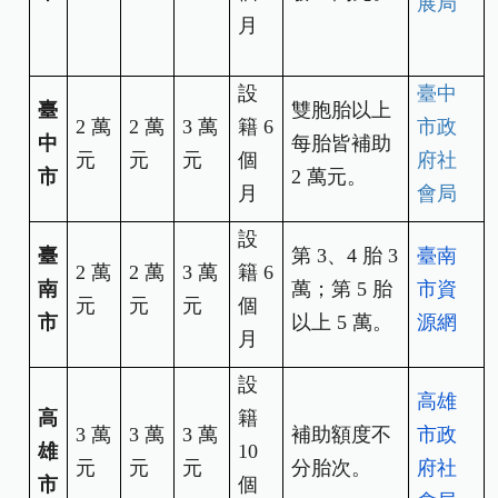
展局
月
設
臺中
臺
雙胞胎以上
2
萬
2
萬
3
萬
籍 6
市政
中
每胎皆補助
元
元
元
個
府社
市
2 萬元。
月
會局
設
臺
第 3、4 胎 3
臺南
2
萬
2
萬
3
萬
籍 6
南
萬；第 5 胎
市
資
元
元
元
個
市
以上 5 萬。
源網
月
設
高雄
高
籍
3
萬
3
萬
3
萬
補助額度不
市政
雄
10
元
元
元
分胎次。
府社
市
個