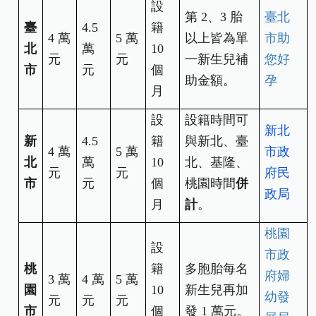
設
第 2、3 胎
臺北
臺
4.5
籍
4
萬
5
萬
以上皆為單
市助
北
萬
10
元
元
一新生兒補
您好
市
元
個
助金額。
孕
月
設
設籍時間可
新北
新
4.5
籍
與新北、臺
4
萬
5
萬
市政
北
萬
10
北、基隆、
元
元
府民
市
元
個
桃園時間
併
政局
月
計
。
桃園
設
市政
桃
籍
多胞胎每名
府婦
3
萬
4
萬
5
萬
園
10
新生兒再加
幼發
元
元
元
市
個
發 1 萬元。