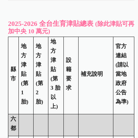
2025-2026 全台生育津貼總表
(除此津貼可再
加中央 10 萬元)
地
地
地
官方
方
方
方
連結
津
設
津
津
(請以
縣
貼
籍
貼
貼
補充說明
當地
市
(第
要
(第
(第
政府
3 胎
求
1
2
公告
以
胎)
胎)
為準)
上)
六
都