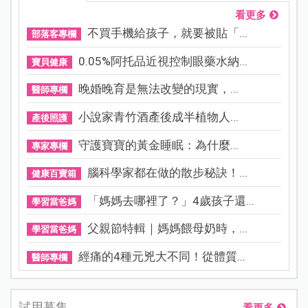
看更多
不買手機給孩子，就要被貼「...
部落客專欄
0.05%阿托品近視控制眼藥水納...
寶貝健康
晚婚晚育是無法改變的現實，...
醫師專欄
小說家青竹酒產後成半植物人...
產後照護
守護寶寶的黃金睡眠：為什麼...
專家專欄
腦科學家都在做的散步秘訣！...
健康百寶箱
「媽媽去哪裡了？」4歲孩子還...
學習當爸媽
父親節特輯｜媽媽餵母奶時，...
學習當爸媽
經痛的4種元兇大不同！從體質...
醫師專欄
試用募集
看更多