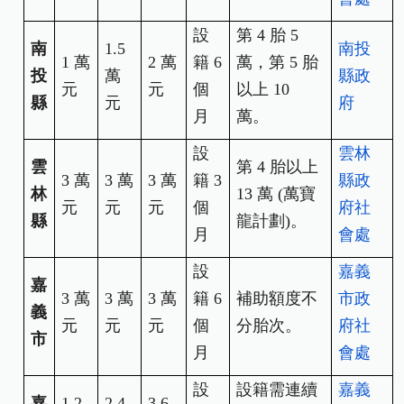
設
第 4 胎 5
南
1.5
南投
1
萬
2
萬
籍 6
萬，第 5 胎
投
萬
縣政
元
元
個
以上 10
縣
元
府
月
萬。
設
雲林
雲
第 4 胎以上
3
萬
3
萬
3
萬
籍 3
縣政
林
13 萬 (萬寶
元
元
元
個
府社
縣
龍計劃)。
月
會處
設
嘉義
嘉
3
萬
3
萬
3
萬
籍 6
補助額度不
市政
義
元
元
元
個
分胎次。
府社
市
月
會處
設
設籍需連續
嘉義
嘉
1.2
2.4
3.6