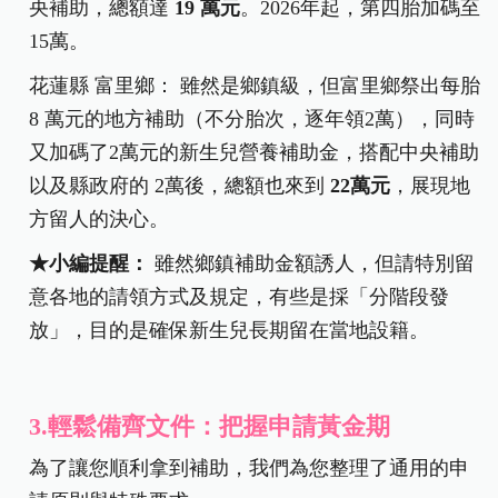
央補助，總額達
19
萬元
。2026年起，第四胎加碼至
15萬。
花蓮縣 富里鄉：
雖然是鄉鎮級，但富里鄉祭出每胎
8
萬元
的地方補助（不分胎次，逐年領2萬），同時
又加碼了2萬元的新生兒營養補助金，搭配中央補助
以及縣政府的 2萬後，總額也來到
22萬元
，展現地
方留人的決心。
★小編提醒：
雖然鄉鎮補助金額誘人，但請特別留
意各地的請領方式及規定，有些是採「分階段發
放」，目的是確保新生兒長期留在當地設籍。
3.輕鬆備齊文件：把握申請黃金期
為了讓您順利拿到補助，我們為您整理了通用的申