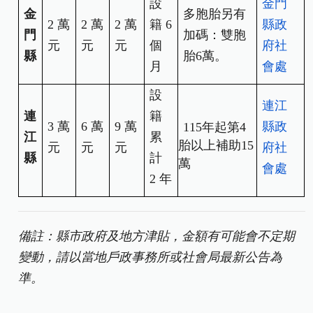
設
金門
金
多胞胎另有
2
萬
2
萬
2
萬
籍 6
縣政
門
加碼：雙胞
元
元
元
個
府社
縣
胎6萬。
月
會處
設
連江
連
籍
3
萬
6
萬
9
萬
縣政
115年起第4
江
累
胎以上補助15
元
元
元
府社
縣
計
萬
會處
2 年
備註：縣市政府及地方津貼，金額有可能會不定期
變動，請以當地戶政事務所或社會局最新公告為
準。