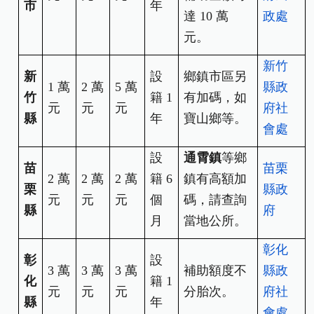
市
年
達 10 萬
政
處
元。
新竹
新
設
鄉鎮市區另
1
萬
2
萬
5
萬
縣政
竹
籍 1
有加碼，如
元
元
元
府社
縣
年
寶山鄉等。
會處
設
通霄鎮
等鄉
苗
苗栗
2
萬
2
萬
2
萬
籍 6
鎮有高額加
栗
縣政
元
元
元
個
碼，請查詢
縣
府
月
當地公所。
彰化
彰
設
3
萬
3
萬
3
萬
補助額度不
縣政
化
籍 1
元
元
元
分胎次。
府社
縣
年
會處