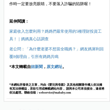
作時一定要放亮眼睛，不要落入詐騙的陷阱喔！
延伸閱讀：
家庭收入怎麼利用？媽媽們最常使用的5種理財投資工
具！｜媽媽真心話調查
老公問：「為什麼老婆不想當全職媽？」網友媽犀利回
覆8個理由，引所有媽媽共鳴
*本文轉載自
妞新聞
，
原文網址
。
*本網站所發表之文章，均由《嬰兒與母親》及其他相關著作權人依法擁
有其法律權益，若欲引用或轉載網站內容， 請與本公司來信接洽，違者將
依法處理。聯絡信箱：
webservice@mababy.com