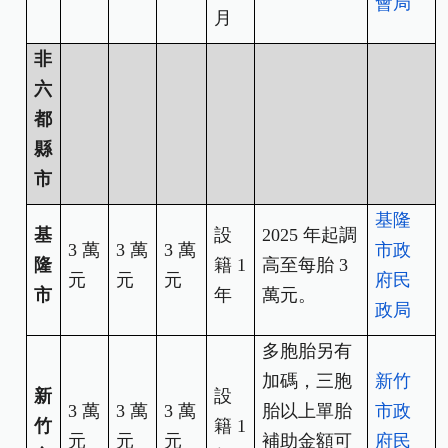
會局
月
非
六
都
縣
市
基隆
基
設
2025
年起調
3
萬
3
萬
3
萬
市政
隆
籍 1
高至每胎 3
元
元
元
府
民
市
年
萬元。
政局
多胞胎另有
加碼，三胞
新竹
新
設
3
萬
3
萬
3
萬
胎以上單胎
市政
竹
籍 1
元
元
元
補助金額可
府
民