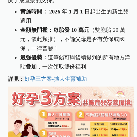
供了最直接的支持。
實施時間：
2026
年 1 月 1 日
起出生的新生兒
適用。
金額無門檻：每胎發 10 萬元
（雙胞胎 20 萬
元，依此類推），不
論父母是否有勞保或國
保，一律普發！
最強優勢：
這筆錢可與後續提到的所有地方津
貼
疊加
，一次領取雙份福利。
詳見：
好孕三方案
-
擴大生育補助