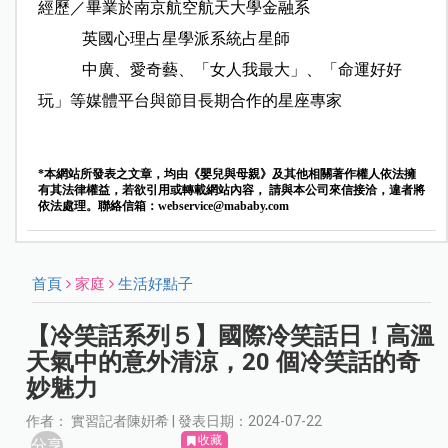
經歷／畢業於南京航空航天大學金融系
英國心理占星學派系統占星師
中廣、愛奇藝、「女人我最大」、「命運好好
玩」等媒體平台與節目長期合作的星座專家
*本網站所發表之文章，均由《嬰兒與母親》及其他相關著作權人依法擁
有其法律權益，若欲引用或轉載網站內容， 請與本公司來信接洽，違者將
依法處理。聯絡信箱：
webservice@mababy.com
首頁
家庭
生活好點子
【冷笑話系列５】國際冷笑話日！高溫
天氣中的意外清涼，20 個冷笑話的奇
妙魅力
作者： 實習記者陳姸希 | 發表日期：2024-07-22
收藏
分享