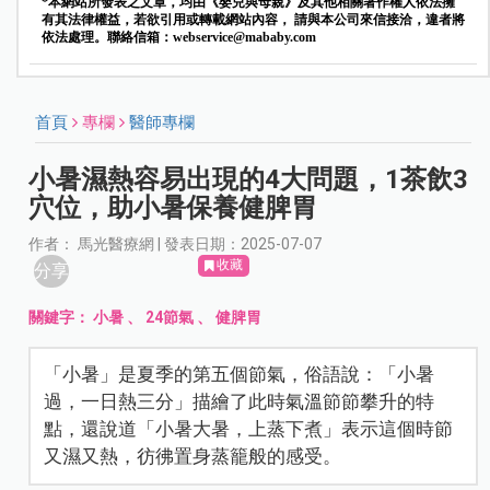
*本網站所發表之文章，均由《嬰兒與母親》及其他相關著作權人依法擁
有其法律權益，若欲引用或轉載網站內容， 請與本公司來信接洽，違者將
依法處理。聯絡信箱：
webservice@mababy.com
首頁
專欄
醫師專欄
小暑濕熱容易出現的4大問題，1茶飲3
穴位，助小暑保養健脾胃
作者： 馬光醫療網 | 發表日期：2025-07-07
收藏
分享
關鍵字：
小暑
、
24節氣
、
健脾胃
「小暑」是夏季的第五個節氣，俗語說：「小暑
過，一日熱三分」描繪了此時氣溫節節攀升的特
點，還說道「小暑大暑，上蒸下煮」表示這個時節
又濕又熱，彷彿置身蒸籠般的感受。