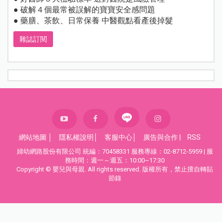
● 破解４個最常被誤解的寶寶安全感問題
● 藥膳、茶飲、日常保養 中醫觀點看產後掉髮
雜誌訂閱
網站地圖
│
隱私權說明
│
客服中心
│
廣告與合作
|
RSS
婦幼網路股份有限公司 統編：70458331 服務專線：02-8712-5959 | 服
務時間：週一～週五：10:00~17:30
Copyright © 嬰兒與母親. All rights reserved. 版權所有，禁止擅自轉貼
節錄