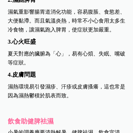
濕氣重影響腸胃道消化功能，容易腹脹、食慾差、
大便黏滯。而且氣溫炎熱，時常不小心食用太多生
冷食物，讓濕氣跑入脾胃，使症狀更加嚴重。
3.心火旺盛
夏天對應的臟腑為「心」，易有心煩、失眠、嘴破
等症狀。
4.皮膚問題
濕熱環境易引發濕疹、汗疹或皮膚搔癢，這也常是
因為濕熱鬱積於肌表而致。
飲食助健脾袪濕
小暑的調養應要清熱解暑，健脾祛濕，飲食宜清