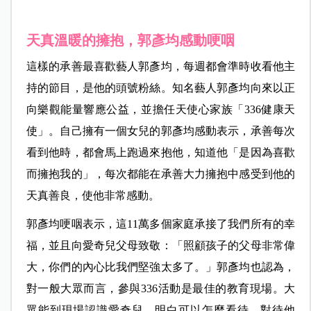
天真溫暖的
擁抱，郭
彥均感動哽咽
這樣的承善最喜歡藝人郭彥均，每週都會準時收看他主
持的節目，是他的頭號粉絲。知名藝人郭彥均向來以正
向樂觀能量響應公益，並擔任天使心家族「336健康天
使」。自己擁有一個女兒的郭彥均感動表示，承善每次
看到他時，都會馬上跑過來抱他，知道他「是因為喜歡
而擁抱我的」，每次都能在承善大力擁抱中感受到他的
天真善良，使他非常感動。
郭彥均哽咽表示，這11萬多個家庭承接了我們所有的幸
福，並且向愛奇兒父母致敬：「照顧孩子的父母非常偉
大，你們的內心比我們堅強太多了。」郭彥均也認為，
對一般大眾而言，參與336活動是最佳的教育現場。大
眾能到現場認識愛奇兒，明白可以怎麼看待、對待他