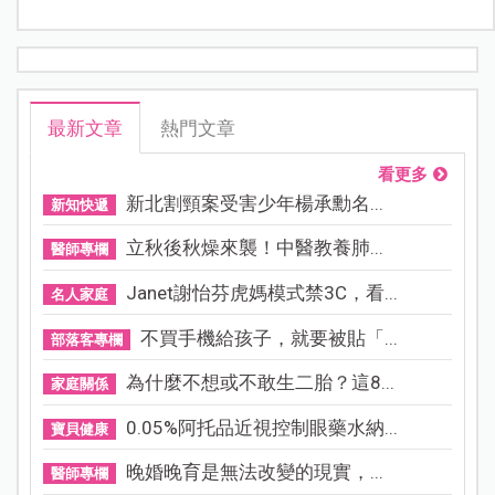
最新文章
熱門文章
看更多
新北割頸案受害少年楊承勳名...
新知快遞
立秋後秋燥來襲！中醫教養肺...
醫師專欄
Janet謝怡芬虎媽模式禁3C，看...
名人家庭
不買手機給孩子，就要被貼「...
部落客專欄
為什麼不想或不敢生二胎？這8...
家庭關係
0.05%阿托品近視控制眼藥水納...
寶貝健康
晚婚晚育是無法改變的現實，...
醫師專欄