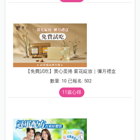
【免費試吃】實心蛋捲 窗花綻放｜彌月禮盒
數量: 10 已報名: 502
11篇心得