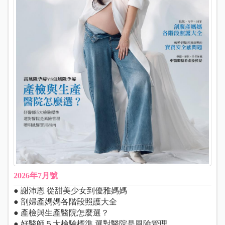
2026年7月號
● 謝沛恩 從甜美少女到優雅媽媽
● 剖婦產媽媽各階段照護大全
● 產檢與生產醫院怎麼選？
● 好醫師５大檢驗標準 選對醫院是風險管理