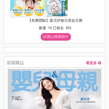
【免費體驗】森活舒敏兒童益生菌
數量: 10 已報名: 453
試用心得撰寫中
當期雜誌
看更多