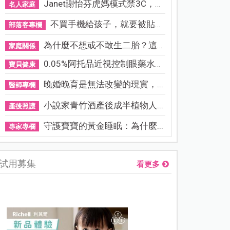
Janet謝怡芬虎媽模式禁3C，看...
名人家庭
不買手機給孩子，就要被貼「...
部落客專欄
為什麼不想或不敢生二胎？這8...
家庭關係
0.05%阿托品近視控制眼藥水納...
寶貝健康
晚婚晚育是無法改變的現實，...
醫師專欄
小說家青竹酒產後成半植物人...
產後照護
守護寶寶的黃金睡眠：為什麼...
專家專欄
試用募集
看更多