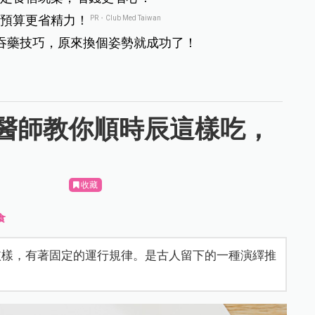
預算更省精力！
PR・Club Med Taiwan
吞藥技巧，原來換個姿勢就成功了！
醫師教你順時辰這樣吃，
收藏
食
依樣，有著固定的運行規律。是古人留下的一種演繹推