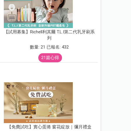
【試用募集】Richell利其爾 T.L.I第二代乳牙刷系
列
數量: 21 已報名: 432
21篇心得
【免費試吃】實心蛋捲 窗花綻放｜彌月禮盒