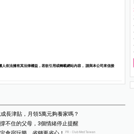
權人依法擁有其法律權益，若欲引用或轉載網站內容， 請與本公司來信接
8歲成長津貼，月領5萬元夠養家嗎？
撐不住的父母，3個情緒停止提醒
定食宿玩樂，省錢更省心！
PR・Club Med Taiwan