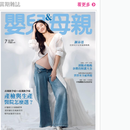
當期雜誌
看更多