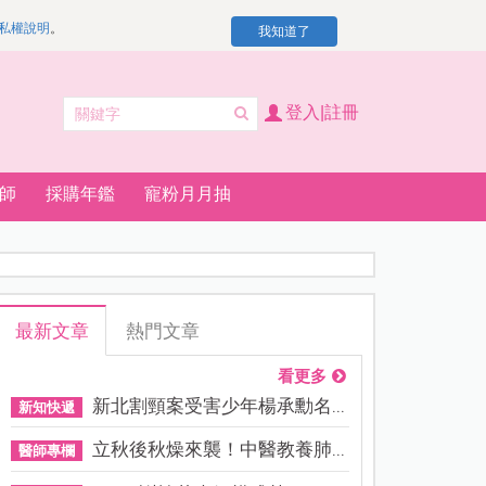
私權說明
。
我知道了
登入|註冊
師
採購年鑑
寵粉月月抽
最新文章
熱門文章
看更多
新北割頸案受害少年楊承勳名...
新知快遞
立秋後秋燥來襲！中醫教養肺...
醫師專欄