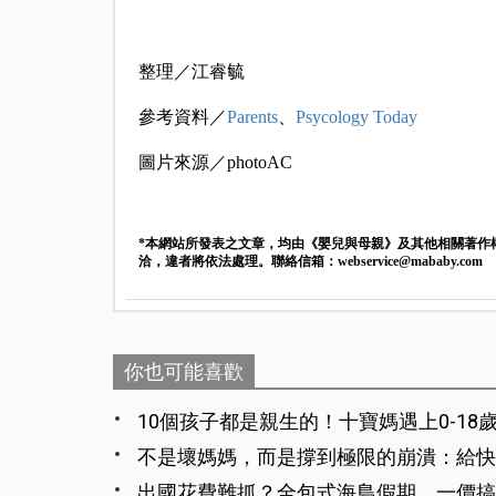
整理／江睿毓
參考資料／
Parent
s
、
Psycology Today
圖片來源／photoAC
*本網站所發表之文章，均由《嬰兒與母親》及其他相關著作
洽，違者將依法處理。聯絡信箱：
webservice@mababy.com
你也可能喜歡
10個孩子都是親生的！十寶媽遇上0-1
不是壞媽媽，而是撐到極限的崩潰：給快
出國花費難抓？全包式海島假期，一價搞