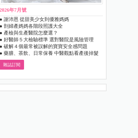
2026年7月號
● 謝沛恩 從甜美少女到優雅媽媽
● 剖婦產媽媽各階段照護大全
● 產檢與生產醫院怎麼選？
● 好醫師５大檢驗標準 選對醫院是風險管理
● 破解４個最常被誤解的寶寶安全感問題
● 藥膳、茶飲、日常保養 中醫觀點看產後掉髮
雜誌訂閱