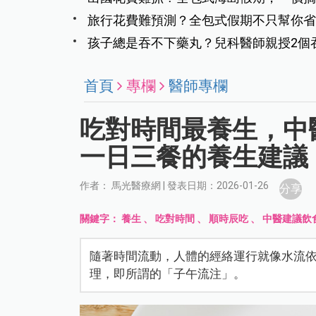
旅行花費難預測？全包式假期不只幫你省
孩子總是吞不下藥丸？兒科醫師親授2個
首頁
專欄
醫師專欄
吃對時間最養生，中
一日三餐的養生建議
作者： 馬光醫療網 | 發表日期：2026-01-26
分享
關鍵字：
養生
、
吃對時間
、
順時辰吃
、
中醫建議飲
隨著時間流動，人體的經絡運行就像水流
理，即所謂的「子午流注」。