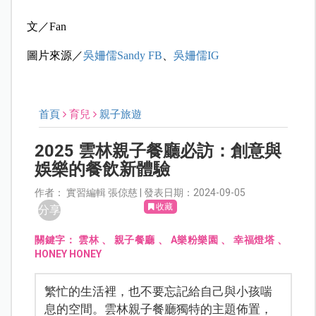
文／Fan
圖片來源／
吳姍儒Sandy FB
、
吳姍儒IG
首頁
育兒
親子旅遊
2025 雲林親子餐廳必訪：創意與
娛樂的餐飲新體驗
作者： 實習編輯 張倞慈 | 發表日期：2024-09-05
收藏
分享
關鍵字：
雲林
、
親子餐廳
、
A樂粉樂園
、
幸福燈塔
、
HONEY HONEY
繁忙的生活裡，也不要忘記給自己與小孩喘
息的空間。雲林親子餐廳獨特的主題佈置，