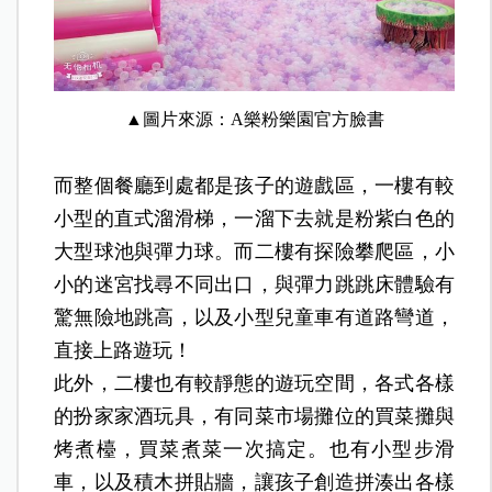
▲圖片來源：A樂粉樂園
官方臉書
而整個餐廳到處都是孩子的遊戲區，一樓有較
小型的直式溜滑梯，一溜下去就是粉紫白色的
大型球池與彈力球。而二樓有探險攀爬區，小
小的迷宮找尋不同出口，與彈力跳跳床體驗有
驚無險地跳高，以及小型兒童車有道路彎道，
直接上路遊玩！
此外，二樓也有較靜態的遊玩空間，各式各樣
的扮家家酒玩具，有同菜市場攤位的買菜攤與
烤煮檯，買菜煮菜一次搞定。也有小型步滑
車，以及積木拼貼牆，讓孩子創造拼湊出各樣