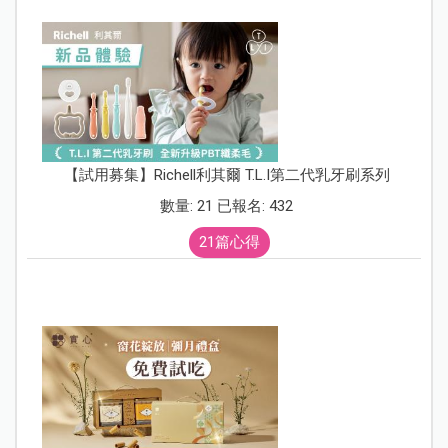
【試用募集】Richell利其爾 T.L.I第二代乳牙刷系列
數量: 21 已報名: 432
21篇心得