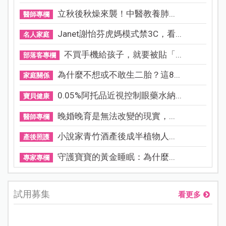
立秋後秋燥來襲！中醫教養肺...
醫師專欄
Janet謝怡芬虎媽模式禁3C，看...
名人家庭
不買手機給孩子，就要被貼「...
部落客專欄
為什麼不想或不敢生二胎？這8...
家庭關係
0.05%阿托品近視控制眼藥水納...
寶貝健康
晚婚晚育是無法改變的現實，...
醫師專欄
小說家青竹酒產後成半植物人...
產後照護
守護寶寶的黃金睡眠：為什麼...
專家專欄
試用募集
看更多