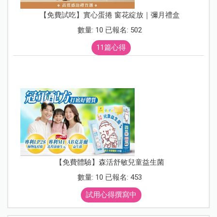
【免費試吃】實心蛋捲 窗花綻放｜彌月禮盒
數量: 10 已報名: 502
11篇心得
【免費體驗】森活舒敏兒童益生菌
數量: 10 已報名: 453
試用心得撰寫中