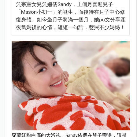
吳宗憲女兒吳姍儒Sandy，上個月喜迎兒子
「Mason小初一」的誕生，而後待在月子中心修
復身體。如今坐月子將滿一個月，她po文分享產
後當媽後的心情，短短一句話，惹哭不少媽媽！
穿著紅點白底的大浴袍，Sandy依偎在兒子旁邊，這是