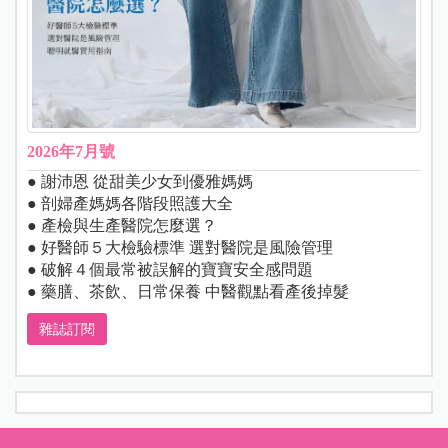
2026年7月號
● 謝沛恩 從甜美少女到優雅媽媽
● 剖婦產媽媽各階段照護大全
● 產檢與生產醫院怎麼選？
● 好醫師５大檢驗標準 選對醫院是風險管理
● 破解４個最常被誤解的寶寶安全感問題
● 藥膳、茶飲、日常保養 中醫觀點看產後掉髮
雜誌訂閱