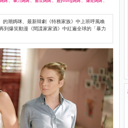
媽媽
、
暴力媽媽
、
厭世媽媽
、
超young媽媽
、
爆走媽媽
、
型」的潮媽咪、最新韓劇《特務家族》中上班呼風喚
再到爆笑動漫《間諜家家酒》中紅遍全球的「暴力