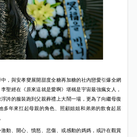
季中，與安孝燮展開甜度全糖再加糖的社內戀愛引爆全網
，李聖經在《原來這就是愛啊》堪稱是宇宙最強瘋女人，
辣浮誇的服裝跑到父親葬禮上大鬧一場，更為了向繼母復
她多年來扛起母親的角色、照顧姐姐和弟弟的飲食起居
。
外激動、開心、憤怒、悲傷、或感動的媽媽，或許在觀賞