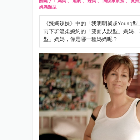
關鍵字：
媽媽
、
追劇
、
辣媽
、
間諜家家酒
、
貴婦
媽媽類型
《辣媽辣妹》中的「我明明就超Young
雨下班溫柔婉約的「雙面人設型」媽媽、
型」媽媽，你是哪一種媽媽呢？