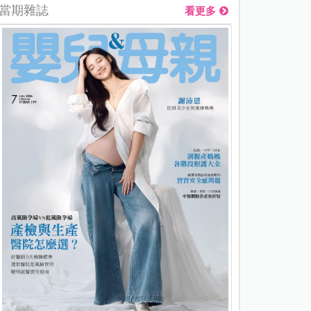
當期雜誌
看更多