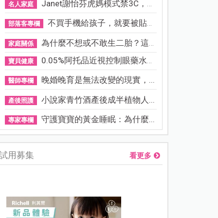
Janet謝怡芬虎媽模式禁3C，看...
名人家庭
不買手機給孩子，就要被貼「...
部落客專欄
為什麼不想或不敢生二胎？這8...
家庭關係
0.05%阿托品近視控制眼藥水納...
寶貝健康
晚婚晚育是無法改變的現實，...
醫師專欄
小說家青竹酒產後成半植物人...
產後照護
守護寶寶的黃金睡眠：為什麼...
專家專欄
試用募集
看更多