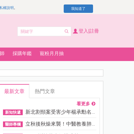
私權說明
。
我知道了
登入|註冊
師
採購年鑑
寵粉月月抽
最新文章
熱門文章
看更多
新北割頸案受害少年楊承勳名...
新知快遞
立秋後秋燥來襲！中醫教養肺...
醫師專欄