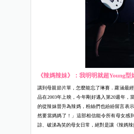
《辣媽辣妹》：我明明就超Young型
講到母親節片單，怎麼能忘了琳賽．蘿涵最經典的電
品在2003年上映，今年剛好邁入第20週年
的從辣妹晉升為辣媽，粉絲們也紛紛留言表示「好
然要當媽媽了！」這部相信能令所有母女感
諒、破涕為笑的母女日常，絕對是讓《辣媽辣