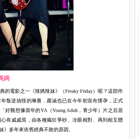
媽媽
影之一《辣媽辣妹》（Freaky Friday）呢？這部作
，當年叛逆搞怪的琳賽．蘿涵也已在今年初宣布懷孕，正式
難想像當年的YA（Young Adult，青少年）片之后居
到心有戚戚焉，由各種瘋狂爭吵、冷眼相對、再到相互體
妹》多年來依舊經典不敗的原因。