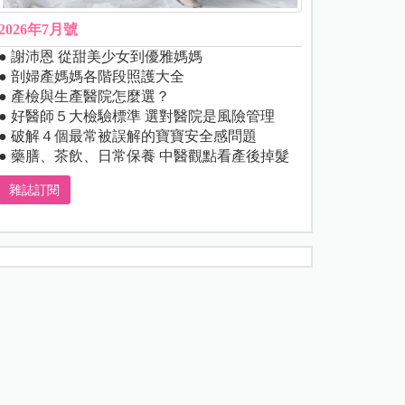
2026年7月號
● 謝沛恩 從甜美少女到優雅媽媽
● 剖婦產媽媽各階段照護大全
● 產檢與生產醫院怎麼選？
● 好醫師５大檢驗標準 選對醫院是風險管理
● 破解４個最常被誤解的寶寶安全感問題
● 藥膳、茶飲、日常保養 中醫觀點看產後掉髮
雜誌訂閱