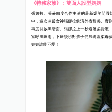
《特務家族》：雙面人設型媽媽
張娜拉、張赫四度合作主演的最新爆笑間諜韓劇《特務家
中，這次凍齡女神張娜拉飾演外表甜美、實
再度開啟黑暗面。張娜拉上一秒還溫柔賢淑
室呼風喚雨，下班後秒對孩子們展現溫柔母
媽媽誰能不愛！