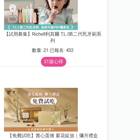
【試用募集】Richell利其爾 T.L.I第二代乳牙刷系
列
數量: 21 已報名: 432
21篇心得
【免費試吃】實心蛋捲 窗花綻放｜彌月禮盒