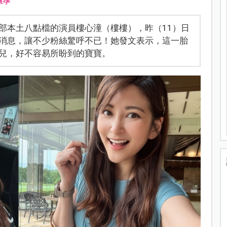
懷孕
部本土八點檔的演員樓心潼（樓樓），昨（11）日
消息，讓不少粉絲驚呼不已！她發文表示，這一胎
兒，好不容易所盼到的寶寶。