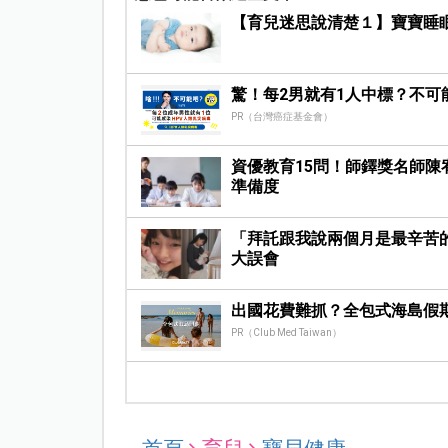
【育兒迷思說清楚１】寶寶睡
驚！每2男就有1人中標？不可
PR（台灣癌症基金會）
資優教育15問！師鐸獎名師
準備度
「拜託跟我說兩個月是最辛苦
大誤會
出國花費難抓？全包式海島假
PR（Club Med Taiwan）