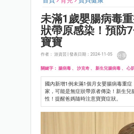
首頁
育兒
寶貝健康
未滿1歲嬰腸病毒
狀帶原感染！預防
寶寶
作者： 游資芸 | 發表日期：2024-11-05
分享
關鍵字：
腸病毒
、
沙克奇
、
新生兒腸病毒
、
心
國內新增1例未滿1個月女嬰腸病毒重
家，可能是無症狀帶原者傳染！新生兒
性！提醒爸媽隨時注意寶寶症狀。