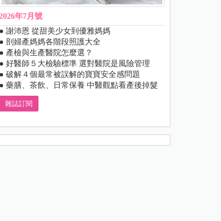
2026年7月號
● 謝沛恩 從甜美少女到優雅媽媽
● 剖婦產媽媽各階段照護大全
● 產檢與生產醫院怎麼選？
● 好醫師５大檢驗標準 選對醫院是風險管理
● 破解４個最常被誤解的寶寶安全感問題
● 藥膳、茶飲、日常保養 中醫觀點看產後掉髮
雜誌訂閱