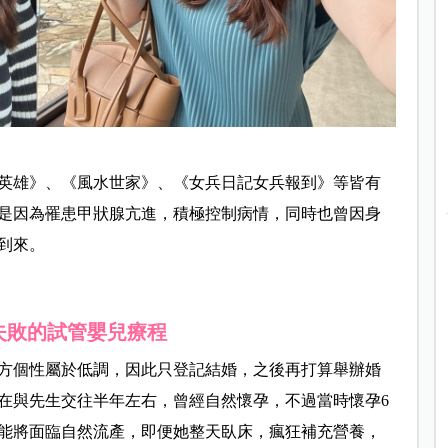
英雄》、《風水世家》、《女兵日記女兵報到》等皆有
是因為罹患甲狀腺亢進，積極控制病情，同時也曾因身
到來。
失敗的試管嬰兒療程
於雙方個性屬於低調，因此只登記結婚，之後再打算舉辦婚
在與先生交往半年左右，曾經自然懷孕，不過當時懷孕6
能將面臨自然流產，即便她整天臥床，瘋狂補充營養，