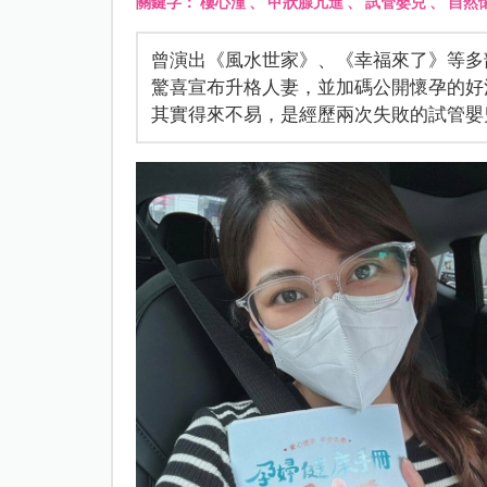
關鍵字：
樓心潼
、
甲狀腺亢進
、
試管嬰兒
、
自然
曾演出《風水世家》、《幸福來了》等多
驚喜宣布升格人妻，並加碼公開懷孕的好
其實得來不易，是經歷兩次失敗的試管嬰