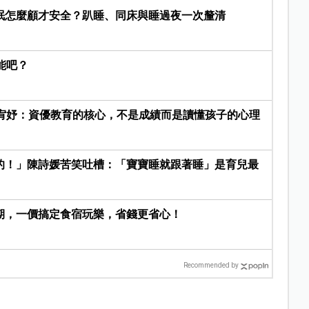
眠怎麼顧才安全？趴睡、同床與睡過夜一次釐清
能吧？
陳宥妤：資優教育的核心，不是成績而是讀懂孩子的心理
的！」陳詩媛苦笑吐槽：「寶寶睡就跟著睡」是育兒最
期，一價搞定食宿玩樂，省錢更省心！
Recommended by