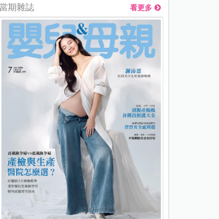
當期雜誌
看更多