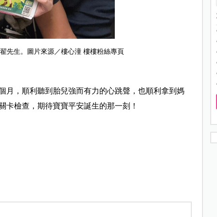
歲的翟先生。圖片來源／樓心潼 樓樓粉絲專頁
個月，順利聽到胎兒強而有力的心跳聲，也順利拿到媽
關卡檢查，期待寶寶平安誕生的那一刻！