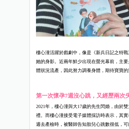
樓心潼活躍於戲劇中，像是《新兵日記之特戰
她的身影。近兩年鮮少出現在螢光幕前，主要
體狀況流產，因此努力調養身體，期待寶寶的
第一次懷孕7週沒心跳，又經歷兩次
2021年，樓心潼與大17歲的先生閃婚，由
禮。而樓心潼接受電子媒體採訪時表示，其實
週去產檢時，被醫師告知胎兒心跳數很低，可