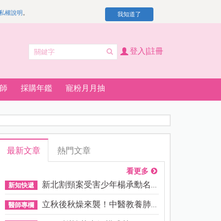
私權說明
。
我知道了
登入|註冊
師
採購年鑑
寵粉月月抽
最新文章
熱門文章
看更多
新北割頸案受害少年楊承勳名...
新知快遞
立秋後秋燥來襲！中醫教養肺...
醫師專欄