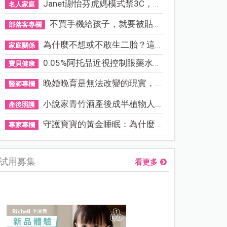
Janet謝怡芬虎媽模式禁3C，看...
名人家庭
不買手機給孩子，就要被貼「...
部落客專欄
為什麼不想或不敢生二胎？這8...
家庭關係
0.05%阿托品近視控制眼藥水納...
寶貝健康
晚婚晚育是無法改變的現實，...
醫師專欄
小說家青竹酒產後成半植物人...
產後照護
守護寶寶的黃金睡眠：為什麼...
專家專欄
試用募集
看更多