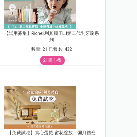
【試用募集】Richell利其爾 T.L.I第二代乳牙刷系
列
數量: 21 已報名: 432
21篇心得
【免費試吃】實心蛋捲 窗花綻放｜彌月禮盒