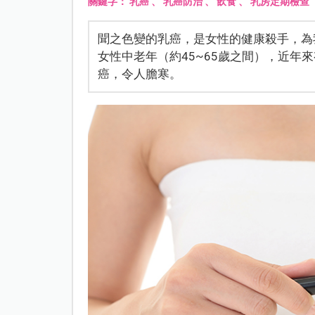
關鍵字：
乳癌
、
乳癌防治
、
飲食
、
乳房定期檢查
聞之色變的乳癌，是女性的健康殺手，為
女性中老年（約45~65歲之間），近年
癌，令人膽寒。