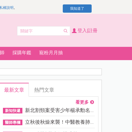
私權說明
。
我知道了
登入|註冊
師
採購年鑑
寵粉月月抽
最新文章
熱門文章
看更多
新北割頸案受害少年楊承勳名...
新知快遞
立秋後秋燥來襲！中醫教養肺...
醫師專欄