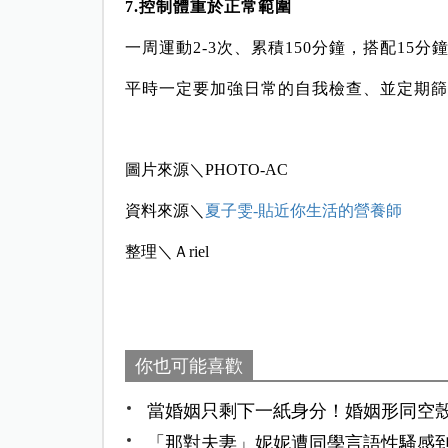
7.控制體重於正常範圍
一周運動2-3次、累積150分鐘，搭配15
平時一定要加強日常的自我檢查、並定期篩
圖片來源＼PHOTO-AC
資料來源＼
夏子雯-貼近你生活的營養師
整理＼Ａriel
你也可能喜歡
當婚姻只剩下一紙身分！婚姻形同空
「那對夫妻」妮妮遭同學言語性騷感到