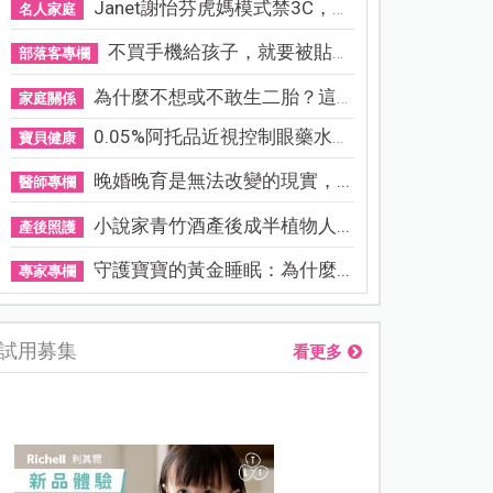
Janet謝怡芬虎媽模式禁3C，看...
名人家庭
不買手機給孩子，就要被貼「...
部落客專欄
為什麼不想或不敢生二胎？這8...
家庭關係
0.05%阿托品近視控制眼藥水納...
寶貝健康
晚婚晚育是無法改變的現實，...
醫師專欄
小說家青竹酒產後成半植物人...
產後照護
守護寶寶的黃金睡眠：為什麼...
專家專欄
試用募集
看更多