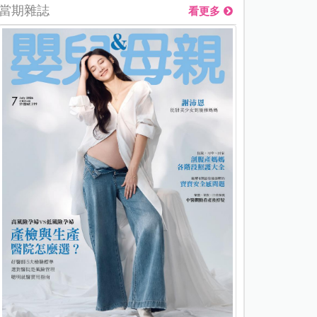
當期雜誌
看更多