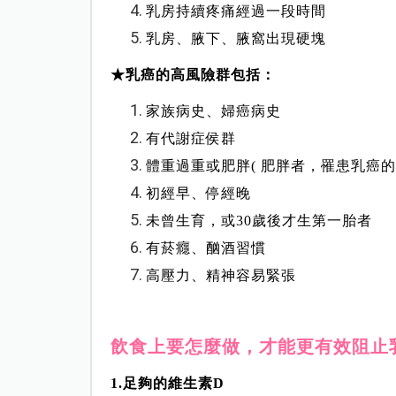
乳房持續疼痛經過一段時間
乳房、腋下、腋窩出現硬塊
★乳癌的高風險群包括：
家族病史、婦癌病史
有代謝症侯群
體重過重或肥胖( 肥胖者，罹患乳癌的
初經早、停經晚
未曾生育，或30歲後才生第一胎者
有菸癮、酗酒習慣
高壓力、精神容易緊張
飲食上要怎麼做，才能更有效阻止
1.足夠的維生素D