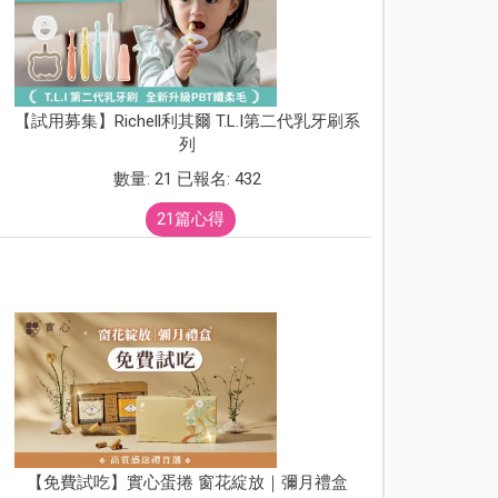
【試用募集】Richell利其爾 T.L.I第二代乳牙刷系
列
數量: 21 已報名: 432
21篇心得
【免費試吃】實心蛋捲 窗花綻放｜彌月禮盒