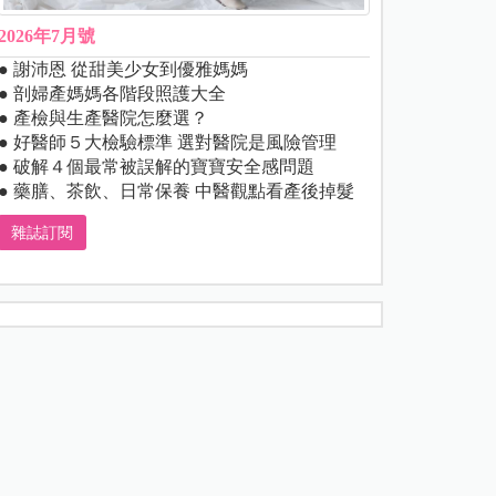
2026年7月號
● 謝沛恩 從甜美少女到優雅媽媽
● 剖婦產媽媽各階段照護大全
● 產檢與生產醫院怎麼選？
● 好醫師５大檢驗標準 選對醫院是風險管理
● 破解４個最常被誤解的寶寶安全感問題
● 藥膳、茶飲、日常保養 中醫觀點看產後掉髮
雜誌訂閱