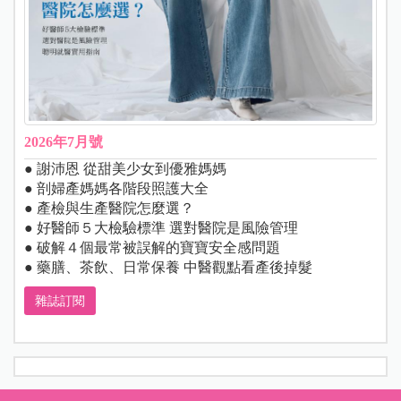
Step7.
扶住寶寶的肩膀讓他輕輕轉身，將包巾多
餘的部分順勢塞進寶寶的身體下方。
Step8.
最後用腰帶或彈性綁帶將包巾固定在寶寶
身上，就完成啦！
附註：
步驟中提到有關寶寶的部分，都是「寶
寶身體朝向的方向」，提到包巾的部分，則是
大人使用包巾的方向。
諮詢／蕭慧珠護理長 整理
／編輯部
4
～
6
個月：露出手腳
4
個月以後的寶寶逐漸會做出抬頭、翻身、踢腳等自主動
作，白天應該讓寶寶自由活動，晚上再視需求用包巾安