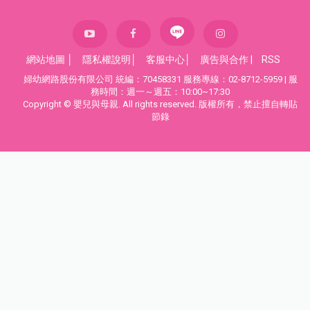
撫。使用時應將包巾折成長條狀放在寶寶的腋下左右包
裹，讓寶寶的手腳可以露出來自由活動。
7大包巾錯誤使用方式 用錯恐致命！
錯誤
1
：把腳拉直再包緊→影響髖關節發育