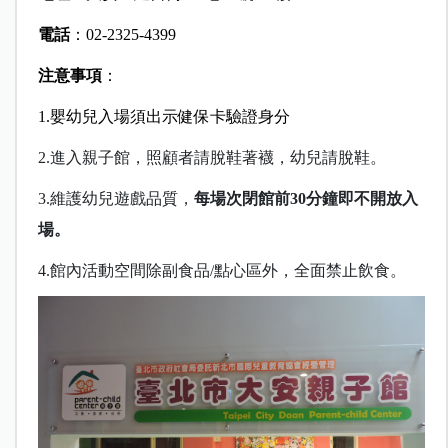
電話
：02-2325-4399
注意事項
：
1.嬰幼兒入場須出示健保卡驗證身分
2.進入親子館，照顧者請脫鞋著襪，幼兒請脫鞋。
3.維護幼兒遊戲品質，
每場次閉館前
30
分鐘即不開放入
場。
4.館內活動空間除副食品
/
點心區外，全面禁止飲食。