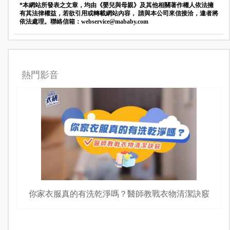
*本網站所發表之文章，均由《嬰兒與母親》及其他相關著作權人依法擁
有其法律權益，若欲引用或轉載網站內容， 請與本公司來信接洽，違者將
依法處理。聯絡信箱：
webservice@mababy.com
首頁
育兒
寶貝健康
包巾包法、哄睡祕技大公開！嬰兒室護
理長教你正確安撫寶寶
作者： 戴筠 | 發表日期：2020-11-11
收藏
分享
關鍵字：
新生兒
、
包巾.睡眠
、
夜啼
當餵奶、按摩、洗溫水澡、開白噪音等各種安撫方
法都試過，寶寶仍然哭不停，該怎麼辦？嬰兒室護
理長公開「包巾包法圖解教學」，教你用哄睡神器
「包巾」輕鬆安撫半夜哭鬧的寶寶。想讓北鼻睡得