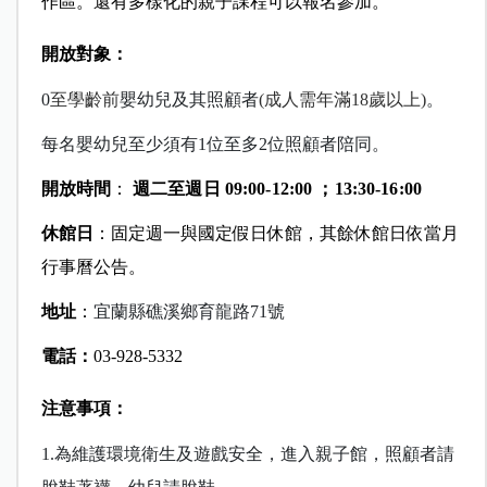
作區。還有多樣化的親子課程可以報名參加。
開放對象
：
0
至學齡前
嬰幼兒及其照顧者
(
成人需年滿18歲以上)
。
每名嬰幼兒至少須有1位至多2位照顧者陪同。
開放時間
：
週二至週日
09:00-12:00
；
13:30-16:00
休館日
：固定週一與國定假日休館，其餘休館日依當月
行事曆公告。
地址
：
宜蘭縣礁溪鄉育龍路
71
號
電話：
03-928-5332
注意事項：
1.
為維護環境衛生及遊戲安全，進入親子館，照顧者請