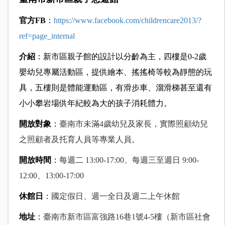
官方FB
：
https://www.facebook.com/childrencare2013/?
ref=page_internal
介紹
：新市區親子館的設計以分齡為主，四樓是0-2歲
嬰幼兒專屬活動區，提供繪本、搖搖椅等較為靜態的玩
具，五樓則是體能運動區，有滑步車、溜滑梯甚至還有
小小攀岩場供年紀較為大的孩子消耗體力。
開放對象
：
臺南市未滿
4
歲幼兒及家長，實際照顧幼兒
之照顧者及托育人員等專業人員。
開放時間
：
每週二
13:00-17:00
、每週三至週日
9:00-
12:00
、
13:00-17:00
休館日
：
國定假日、週一全日及週二上午休館
地址
：
臺南市新市區富強路
16
巷
1
號
4-5
樓（新市區社會