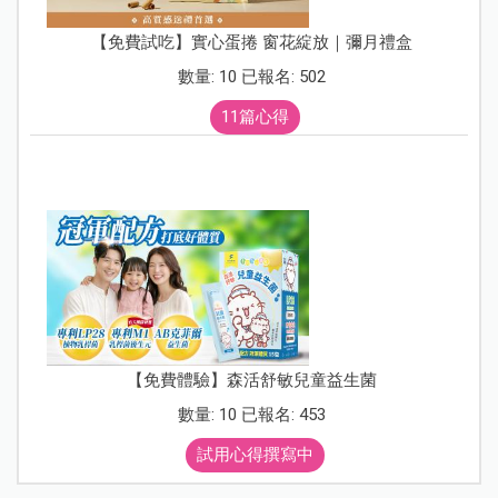
不同成長階段，怎麼用包巾？
0
～
3
個月：包裹全身
這個階段的寶寶時常會被自己的反射動作嚇到，包包巾時
必須
順著身體形狀
將寶寶的手、腳（包含腳底）整個包裹
起來，但要記得不要
包太緊，尤其是
腳底一定要留一個手
掌的空間
，讓寶寶的小腳ㄚ可以自由活動。
0
～3
個月包巾使用步驟