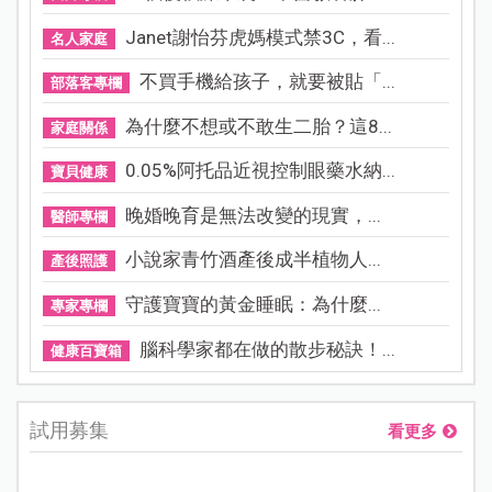
1
歲以下的嬰兒調節體溫的能力尚未成熟，無法像成人快速
因應外界溫度的變化。包巾可以幫助寶寶的身體調節體
溫，同時達到保暖的效果。
2.提升睡眠品質
包巾可以限制身體動作的幅度，讓新生兒不至於被自己
「踢腳」、「抖手」、「揮手」等反射動作嚇醒啼哭。
3.整合觸覺及本體覺刺激
當觸覺和本體覺被刺激，大腦會將這些感覺
組織起來。寶
寶可以透過整理這些感覺，認識並學習控制自己的身體，
進而促進
感官及認知發育。
4.穩定情緒、建立安全感
包巾的覆蓋
，
能讓寶寶產生像回到媽媽子宮的熟悉感，有