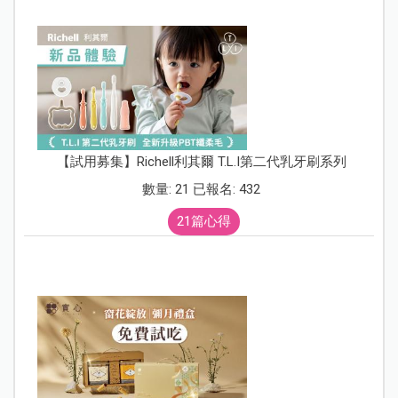
助於穩定情緒、建立安全感。
5.促進肌肉骨骼成長發育
包巾會給予肌肉和關節持續而穩定的壓力，這種適度的壓
力能夠刺激寶寶的
肌肉骨骼成長發育
。
Tips：
腸絞痛的寶寶往往具有高需求、高敏感的特質。包
巾調節體溫、促進睡眠、刺激觸覺及本體覺的特性可以有
效改善腸絞痛的問題。
延伸閱讀：
0～1歲嬰兒衣物怎麼買？10種類款式、特色、
穿著眉角一次搞懂！