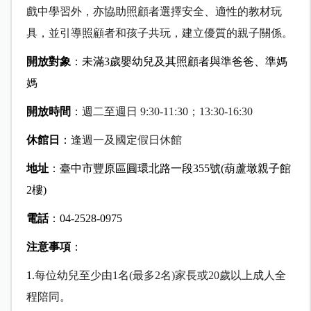
戲中學習外，亦協助照顧者選擇安全、適性的教材玩
具，並引導照顧者和孩子共玩，建立優質的親子關係。
開放對象
：未滿3歲嬰幼兒及其照顧者與準爸爸、準媽
媽
開放時間
：
週二至週日 9:30-11:30；13:30-16:30
休館日
：
逢週一及國定假日休館
地址
：臺中市豐原區圓環北路一段355號(葫蘆墩親子館
2樓)
電話
：04-2528-0975
注意事項
：
1.
每位幼兒至少由1名(最多2名)家長或20歲以上成人全
程陪同。