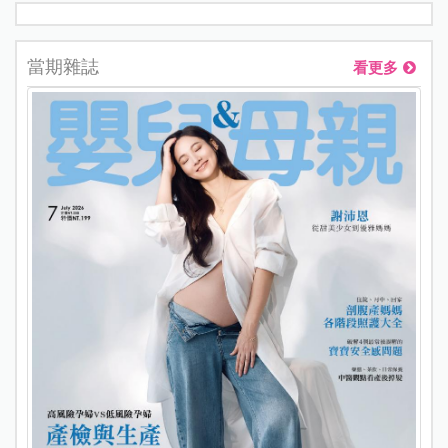
Step1.
將包巾轉成菱形放在平台上，上方邊角折
下來變成倒三角形。
Step2.
將寶寶放在包巾上，讓包巾上方的直線與
寶寶的肩膀平行。
Step3.
一手固定寶寶左手，一手抓住包巾右邊邊
角，往左包住寶寶的肩膀。
Step4.
扶住寶寶的肩膀讓他輕輕轉身，將包巾多
餘的部分順勢塞進寶寶的身體下方。
Step5.
在寶寶的腳底留一個手掌的寬度，再將多
餘的布往上折。
Step6.
一手固定寶寶右手，一手抓住包巾左邊邊
角，往右包住寶寶的肩膀。