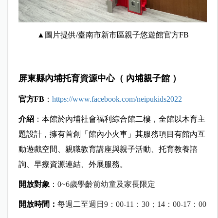
▲圖片提供/臺南市新市區親子悠遊館官方FB
屏東縣內埔托育資源中心（ 內埔親子館 ）
官方FB
：
https://www.facebook.com/neipukids2022
介紹
：本館於內埔社會福利綜合館二樓，全館以木育主
題設計，擁有首創「館內小火車」其服務項目有館內互
動遊戲空間、親職教育講座與親子活動、托育教養諮
詢、早療資源連結、外展服務。
開放對象
：
0~6
歲學齡前幼童及家長限定
開放時間：
每
週二至週日9：00-11：30；14：00-17：00