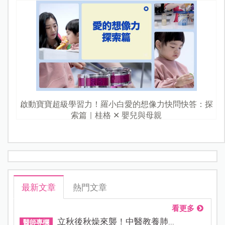
安心、頭好壯壯，這篇一定要收藏！
無論你是新手爸媽還是老鳥爸媽，對「
包巾
」這個名詞一
定不陌生。很多人都誤以為包巾只有保暖的作用，卻不知
道包巾也有促進成長發育、穩定情緒的功能。彰化基督教
醫院兒童職能治療師林怡儒詳解「包巾」對嬰兒的5大好
處，以及錯誤的７種使用方式！
包巾5大好處 讓寶寶安心睡、健康長！
1.
調節體溫、幫助保暖