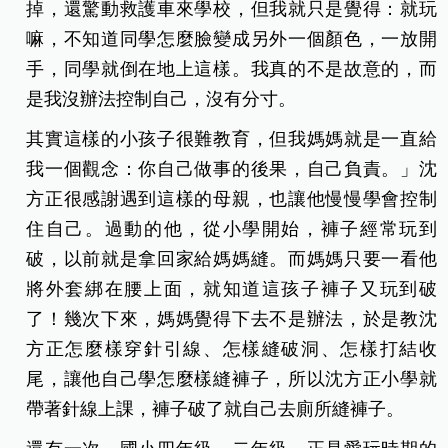
掉，還驚動救護車來學校，但我就只是覺得：就玩
嘛，不知道同學怎麼臉變成另外一個顏色，一放開
手，同學就倒在地上這樣。我真的不是故意的，而
是我沒辦法控制自己，沒有分寸。
其實這樣的小孩子很難教育，但我媽媽就是一直給
我一個觀念：你自己做事的後果，自己負責。」沈
方正很感謝遇到這樣的母親，也讓他慢慢學會控制
住自己。過動的他，從小學開始，褲子經常玩到
破，以前就是拿回家給媽媽縫。而媽媽只要一看他
將外套綁在腰上面，就知道這孩子褲子又玩到破
了！幾次下來，媽媽覺得下去不是辦法，於是教沈
方正怎麼樣穿針引線、怎樣縫破洞、怎樣打結收
尾，讓他自己學怎麼樣縫褲子，所以沈方正小學就
帶著針線上課，褲子破了就自己去廁所縫褲子。