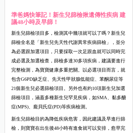
準爸媽快筆記！新生兒篩檢揪遺傳性疾病 建
議48小時及早篩！
新生兒篩檢項目多，檢測其中幾項就可以了嗎？新生兒
篩檢全名是「新生兒先天性代謝異常疾病篩檢」，並分
為必選跟加選項目，只要採取一次足跟血就可以同時完
成必選及加選檢查，篩檢多達30多項疾病，建議要進行
完整檢測，為寶寶健康多重把關。以必選項目而言，就
包含G6PD缺乏症、先天性甲狀腺低能症、苯酮尿症等
21個新生兒必選篩檢項目。另外也有約10項新生兒加選
篩檢項目，涵蓋多種新生兒罕見疾病，如SMA、黏多醣
症(MPS)、龐貝氏症(PD)等疾病檢測。
新生兒篩檢目的為降低疾病危害，因此建議及早進行篩
檢，則寶寶在出生後48小時有進食就可以安排，愈早完