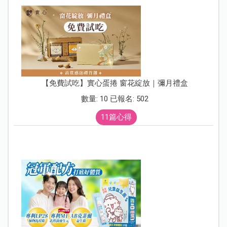
【免費試吃】實心蛋捲 窗花綻放｜彌月禮盒
數量: 10 已報名: 502
11篇心得