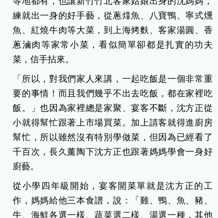
等地都有，也讓新竹竹北客家姑娘出身的沈媽媽，
練就出一身的好手藝，從蔥㸆魚、八寶鴨、寧式燻
魚、紅燒牛肉等大菜，到上海烤麩、客家湯圓、香
蔥滷肉等家常小菜，看似簡單卻都是扎實的功夫
菜，信手拈來。
「所以，對我們家人來講，一起吃飯是一個非常重
要的事情！而且我們幾乎不出去吃飯，都在家裡吃
飯。」也因為家裡總是家聚、宴客不斷，沈方正從
小就得幫忙跟著上市場買菜。加上請客就得進廚房
幫忙，所以雖然沒有特別學做菜，但因為已經看了
千百次，長久薰陶下沈方正也跟著媽媽學會一身好
廚藝。
從小學四年級開始，宴客開菜單就是沈方正的工
作，媽媽給他三本食譜，說：「雞、鴨、魚、豬、
牛、海鮮各選一樣、蔬菜選二樣、湯選一種，其他