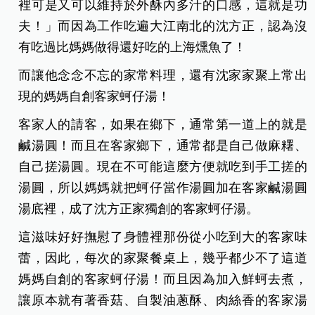
裡可是又可以維持於外酥內多汁的口感，這就是功
夫！」而因為工作吃遍大江南北的沈方正，認為沒
有吃過比媽媽做得還好吃的上海燻魚了！
而讓他念念不忘的家常料理，還有沈家家聚上常出
現的媽媽自創客家蚵仔湯！
客家人的請客，如果在鄉下，通常第一道上的就是
鹹湯圓！而且在客家鄉下，通常都是自己做麻糬、
自己搓湯圓。現在不可能這麼方便就吃到手工搓的
湯圓，所以媽媽就把蚵仔當作湯圓加在客家鹹湯圓
湯底裡，成了沈方正家獨創的客家蚵仔湯。
這滋味好好撫慰了身體裡那份從小吃到大的客家味
蕾，因此，每次的家聚餐桌上，幾乎都少不了這道
媽媽自創的客家蚵仔湯！而且因為加入鮮蚵去煮，
讓原本就有著香菇、自製油蔥酥、肉絲香的客家湯