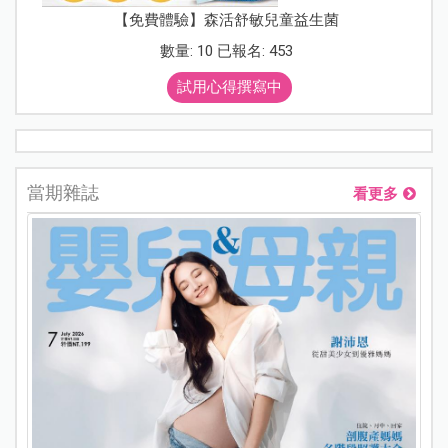
【免費體驗】森活舒敏兒童益生菌
數量: 10 已報名: 453
試用心得撰寫中
當期雜誌
看更多