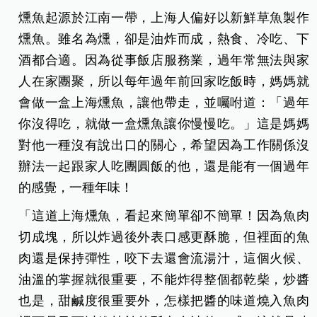
燻魚起源於江南一帶，上海人偏好以新鮮草魚製作
燻魚。雖名為燻，卻是油炸而成，熱食、冷吃、下
酒都合適。因為從事飯店服務業，過年常無法與家
人在家團聚，所以每年過年前回家吃飯時，媽媽就
會做一盒上海燻魚，讓他帶走，並囑咐道：「過年
你沒得吃，就做一盒燻魚讓你慢慢吃。」這是媽媽
對他一種沒有說出口的關心，希望因為工作關係沒
辦法一起跟家人吃團圓飯的他，還是能有一個過年
的感覺，一種年味！
「這道上海燻魚，看起來簡單卻不簡單！因為魚肉
切成塊，所以炸過後外表口感更酥脆，但裡面的魚
肉還是保持彈性，咬下去還會流湯汁，這個火候、
油溫的掌握就很重要，不能炸得整個都乾柴，炒醬
也是，甜鹹度很重要外，怎樣把醬的味道燒入魚肉