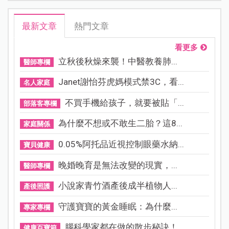
最新文章
熱門文章
看更多
立秋後秋燥來襲！中醫教養肺...
醫師專欄
Janet謝怡芬虎媽模式禁3C，看...
名人家庭
不買手機給孩子，就要被貼「...
部落客專欄
為什麼不想或不敢生二胎？這8...
家庭關係
0.05%阿托品近視控制眼藥水納...
寶貝健康
晚婚晚育是無法改變的現實，...
醫師專欄
小說家青竹酒產後成半植物人...
產後照護
守護寶寶的黃金睡眠：為什麼...
專家專欄
腦科學家都在做的散步秘訣！...
健康百寶箱