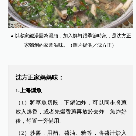
▲以客家鹹湯圓為湯頭，加入鮮蚵跟季節時蔬，是沈方正
家獨創的家常滋味。（圖片提供／沈方正）
沈方正家媽媽味：
1.上海燻魚
（1）將草魚切段，下鍋油炸，可以同步將蔥
放入爆香，或者先爆香蔥再放於去炸。魚炸好
後，靜置一旁備用。
（2）炒醬，用醋、醬油、糖等，將醬汁炒入