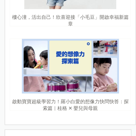
樓心潼，活出自己！欣喜迎接「小毛豆」開啟幸福新篇
章
啟動寶寶超級學習力！羅小白愛的想像力快問快答：探
索篇｜桂格 ✕ 嬰兒與母親