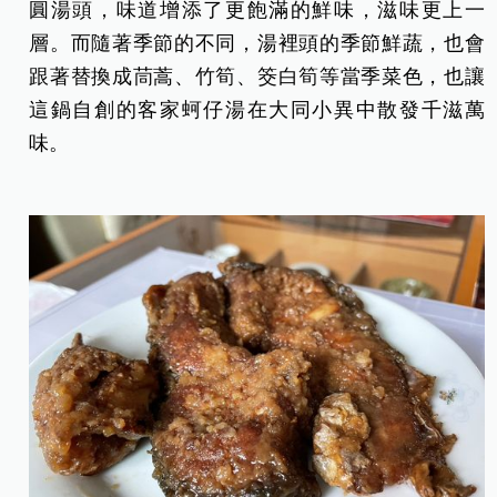
圓湯頭，味道增添了更飽滿的鮮味，滋味更上一
層。而隨著季節的不同，湯裡頭的季節鮮蔬，也會
跟著替換成茼蒿、竹筍、筊白筍等當季菜色，也讓
這鍋自創的客家蚵仔湯在大同小異中散發千滋萬
味。