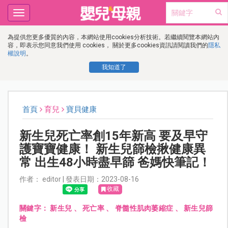
Toggle
navigation
為提供您更多優質的內容，本網站使用cookies分析技術。若繼續閱覽本網站內
容，即表示您同意我們使用 cookies， 關於更多cookies資訊請閱讀我們的
隱私
權說明
。
我知道了
首頁
育兒
寶貝健康
新生兒死亡率創15年新高 要及早守
護寶寶健康！ 新生兒篩檢揪健康異
常 出生48小時盡早篩 爸媽快筆記！
作者： editor | 發表日期：2023-08-16
收藏
關鍵字：
新生兒
、
死亡率
、
脊髓性肌肉萎縮症
、
新生兒篩
檢