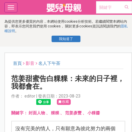
Toggle
navigation
為提供您更多優質的內容，本網站使用cookies分析技術。若繼續閱覽本網站內
容，即表示您同意我們使用 cookies， 關於更多cookies資訊請閱讀我們的
隱私
權說明
。
我知道了
首頁
影音
名人下午茶
范姜甜蜜告白粿粿：未來的日子裡，
我都會在。
作者： editor | 發表日期：2023-08-23
收藏
關鍵字：
封面人物
、
粿粿
、
范姜彥豐
、
小粿醬
沒有完美的情人，只有願意為彼此努力的兩個