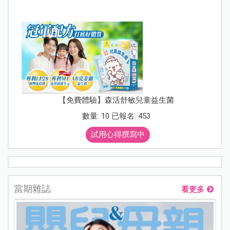
【免費體驗】森活舒敏兒童益生菌
數量: 10 已報名: 453
試用心得撰寫中
當期雜誌
看更多