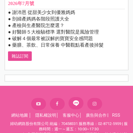
2026年7月號
● 謝沛恩 從甜美少女到優雅媽媽
● 剖婦產媽媽各階段照護大全
● 產檢與生產醫院怎麼選？
● 好醫師５大檢驗標準 選對醫院是風險管理
● 破解４個最常被誤解的寶寶安全感問題
● 藥膳、茶飲、日常保養 中醫觀點看產後掉髮
雜誌訂閱
網站地圖
│
隱私權說明
│
客服中心
│
廣告與合作
|
RSS
婦幼網路股份有限公司 統編：70458331 服務專線：02-8712-5959 | 服
務時間：週一～週五：10:00~17:30