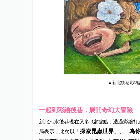
▲新北後巷彩繪
一起到彩繪後巷，展開奇幻大冒險
新北污水後巷現在又多 3處據點，透過彩繪
探索昆蟲世界
為
局表示，此次以「
」、「