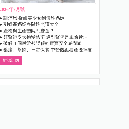
2026年7月號
● 謝沛恩 從甜美少女到優雅媽媽
● 剖婦產媽媽各階段照護大全
● 產檢與生產醫院怎麼選？
● 好醫師５大檢驗標準 選對醫院是風險管理
● 破解４個最常被誤解的寶寶安全感問題
● 藥膳、茶飲、日常保養 中醫觀點看產後掉髮
雜誌訂閱