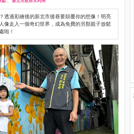
景點
、
新北市政府水利局
？透過彩繪後的新北市後巷要顛覆你的想像！明亮
人像走入一個奇幻世界，成為免費的另類親子放鬆
處啦！