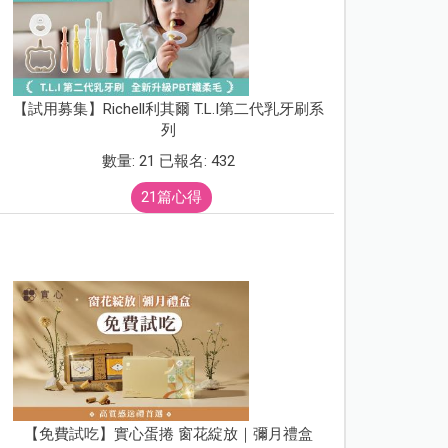
【試用募集】Richell利其爾 T.L.I第二代乳牙刷系
列
數量: 21 已報名: 432
21篇心得
【免費試吃】實心蛋捲 窗花綻放｜彌月禮盒