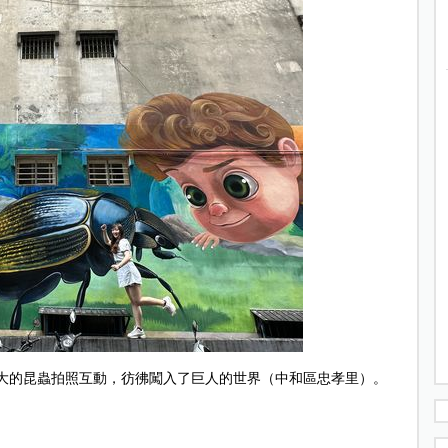
大的昆蟲拍照互動，彷彿闖入了巨人的世界（中和區忠孝里）。