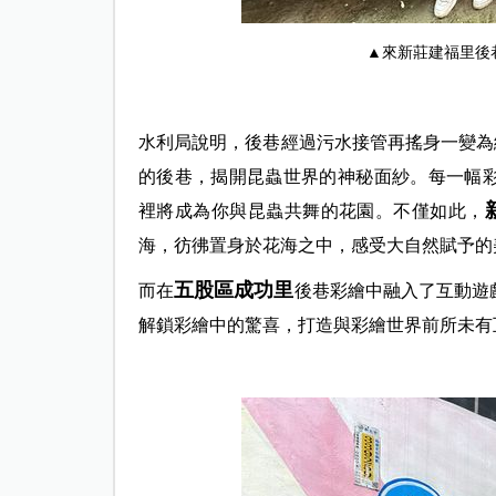
▲來新莊建福里後
水利局說明，後巷經過污水接管再搖身一變為
的後巷，揭開昆蟲世界的神秘面紗。每一幅
裡將成為你與昆蟲共舞的花園。不僅如此，
海，彷彿置身於花海之中，感受大自然賦予的
五股區成功里
而在
後巷彩繪中融入了互動遊
解鎖彩繪中的驚喜，打造與彩繪世界前所未有