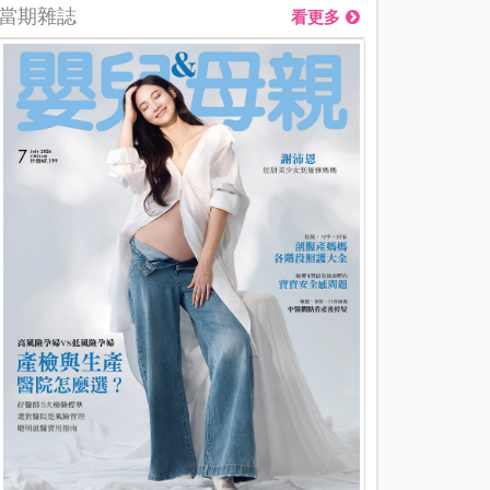
當期雜誌
看更多