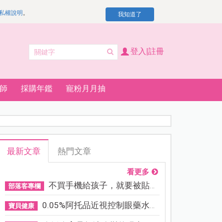
私權說明
。
我知道了
登入|註冊
師
採購年鑑
寵粉月月抽
最新文章
熱門文章
看更多
不買手機給孩子，就要被貼「...
部落客專欄
0.05%阿托品近視控制眼藥水納...
寶貝健康