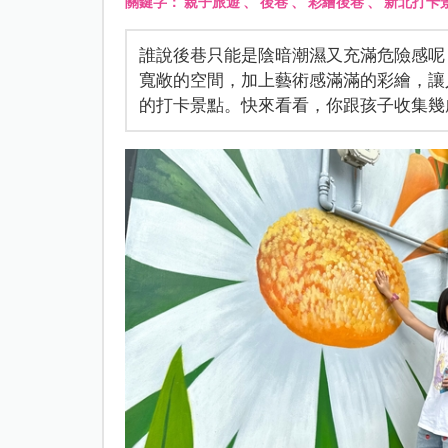
關鍵字：
親子旅遊
、
後巷
、
彩繪後巷
、
新北打卡
誰說後巷只能是陰暗潮濕又充滿危險感呢
寬敞的空間，加上藝術感滿滿的彩繪，讓
的打卡景點。快來看看，你跟孩子收集幾