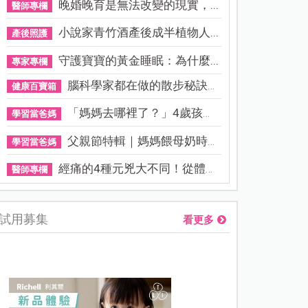
晚婚晚育是無法改變的現實，...
醫師專欄
小說家青竹酒產後成半植物人...
產後照護
守護寶寶的黃金睡眠：為什麼...
專家專欄
腦科學家都在做的散步秘訣！...
健康百寶箱
「媽媽去哪裡了？」4歲孩子還...
學習當爸媽
父親節特輯｜媽媽餵母奶時，...
學習當爸媽
經痛的4種元兇大不同！從體質...
醫師專欄
試用募集
看更多