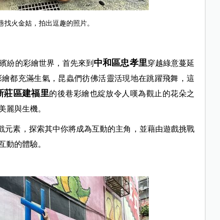
巷找火金姑，拍出逗趣的照片。
中和區忠孝里
繽紛的彩繪世界，首先來到
穿越綠意蔓延
彩繪都充滿生氣，昆蟲們彷佛活靈活現地在跳躍飛舞，這
新莊區建福里
的後巷彩繪也綻放令人嘆為觀止的花朵之
美麗與生機。
戲元素，探索其中你將成為互動的主角，並藉由遊戲挑戰
互動的體驗。