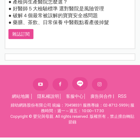
● 產檢與生產醫院怎麼選？
● 好醫師５大檢驗標準 選對醫院是風險管理
● 破解４個最常被誤解的寶寶安全感問題
● 藥膳、茶飲、日常保養 中醫觀點看產後掉髮
雜誌訂閱
網站地圖
│
隱私權說明
│
客服中心
│
廣告與合作
|
RSS
婦幼網路股份有限公司 統編：70458331 服務專線：02-8712-5959 | 服
務時間：週一～週五：10:00~17:30
Copyright © 嬰兒與母親. All rights reserved. 版權所有，禁止擅自轉貼
節錄