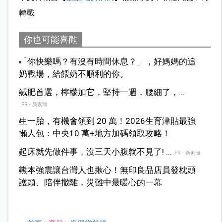
轉載
你也可能喜歡
「你快樂嗎？有沒有時間休息？」，好媽媽的追
奶戰場，給餵奶不順利的你。
減肥首選，檸檬加它，堅持一週，腰細了，...
PR・新素簡
生一胎，有機會領到 20 萬！2026生育津貼最強
懶人包：中央10 萬+地方加碼領取攻略！
起床就先做件事，沒三天小腹就不見了! ...
PR・新素簡
熊本強震讓台灣人也揪心！無印良品店員發枕頭
護頭、陪伴撤離，災難中最暖心的一幕