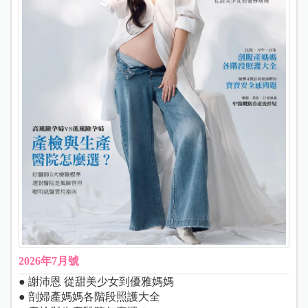
2026年7月號
● 謝沛恩 從甜美少女到優雅媽媽
● 剖婦產媽媽各階段照護大全