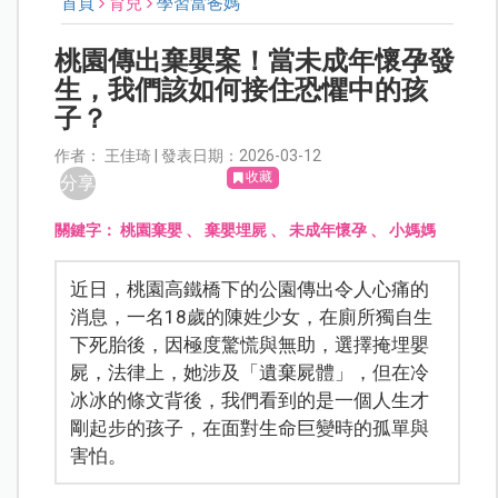
首頁
育兒
學習當爸媽
桃園傳出棄嬰案！當未成年懷孕發
生，我們該如何接住恐懼中的孩
子？
作者： 王佳琦 | 發表日期：2026-03-12
收藏
分享
關鍵字：
桃園棄嬰
、
棄嬰埋屍
、
未成年懷孕
、
小媽媽
近日，桃園高鐵橋下的公園傳出令人心痛的
消息，一名18歲的陳姓少女，在廁所獨自生
下死胎後，因極度驚慌與無助，選擇掩埋嬰
屍，法律上，她涉及「遺棄屍體」，但在冷
冰冰的條文背後，我們看到的是一個人生才
剛起步的孩子，在面對生命巨變時的孤單與
害怕。