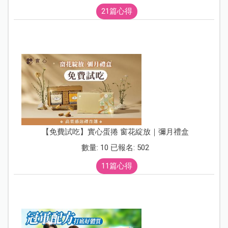
21篇心得
【免費試吃】實心蛋捲 窗花綻放｜彌月禮盒
數量: 10 已報名: 502
11篇心得