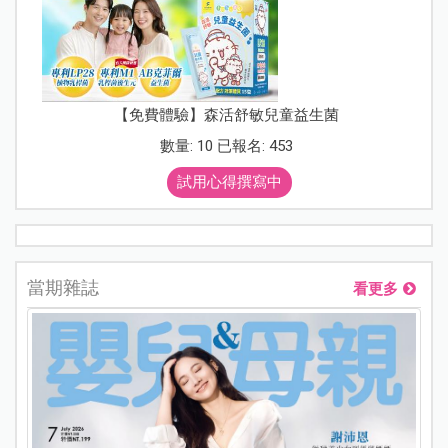
【免費體驗】森活舒敏兒童益生菌
數量: 10 已報名: 453
試用心得撰寫中
當期雜誌
看更多