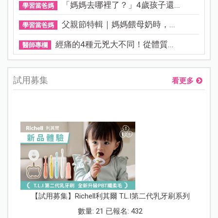
「媽媽去哪裡了？」4歲孩子還...
學習當爸媽
父親節特輯｜媽媽餵母奶時，...
學習當爸媽
經痛的4種元兇大不同！從體質...
醫師專欄
試用募集
看更多
【試用募集】Richell利其爾 T.L.I第二代乳牙刷系列
數量: 21 已報名: 432