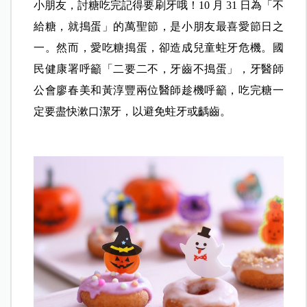
小朋友，討糖吃完記得要刷牙哦！10 月 31 日為「不
給糖，就搗蛋」的萬聖節，是小朋友最喜愛節日之
一。然而，愛吃糖搗蛋，卻造成兒童蛀牙危機。國
民健康署呼籲「二要二不，牙齒不搗蛋」，牙醫師
公會廖春美和黃淳豐兩位醫師趁機呼籲，吃完糖一
定要盡快漱口潔牙，以避免蛀牙或齲齒。