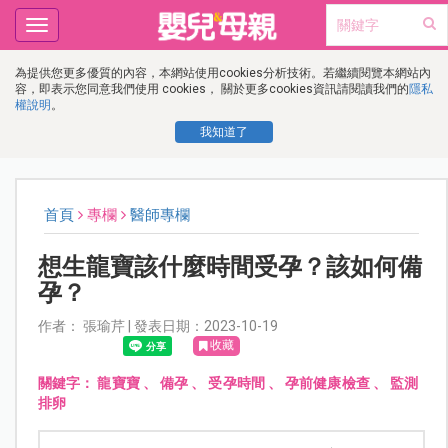
Toggle
navigation
為提供您更多優質的內容，本網站使用cookies分析技術。若繼續閱覽本網站內
容，即表示您同意我們使用 cookies， 關於更多cookies資訊請閱讀我們的
隱私
權說明
。
我知道了
首頁
專欄
醫師專欄
想生龍寶該什麼時間受孕？該如何備
孕？
作者： 張瑜芹 | 發表日期：2023-10-19
收藏
關鍵字：
龍寶寶
、
備孕
、
受孕時間
、
孕前健康檢查
、
監測
排卵