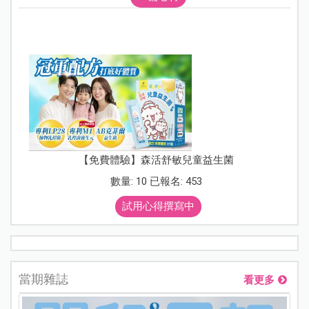
【免費體驗】森活舒敏兒童益生菌
數量: 10 已報名: 453
試用心得撰寫中
當期雜誌
看更多