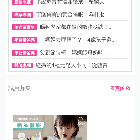
小說家青竹酒產後成半植物人...
產後照護
守護寶寶的黃金睡眠：為什麼...
專家專欄
腦科學家都在做的散步秘訣！...
健康百寶箱
「媽媽去哪裡了？」4歲孩子還...
學習當爸媽
父親節特輯｜媽媽餵母奶時，...
學習當爸媽
經痛的4種元兇大不同！從體質...
醫師專欄
試用募集
看更多