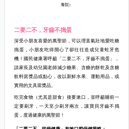
養院）
二要二不，牙齒不搗蛋
深受小朋友喜愛的萬聖節，可以理直氣壯地愛吃糖
搗蛋，小朋友吃得開心了卻往往造成兒童蛀牙危
機！國民健康署呼籲「二要二不，牙齒不搗蛋」，
請家長及幼兒園老師減少糖果、含糖的餅乾及含糖
飲料當獎品或點心，改以新鮮水果、運動用品，或
實用的文具當獎品。
吃完食物（尤其是甜食）後要漱口，並呼籲睡前一
定要刷牙，一天至少刷牙兩次，讓寶貝牙齒不搗
蛋，度過健康的萬聖節！
「二要二不，從齒健康」
有效口腔保健策略：