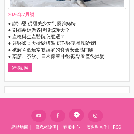
2026年7月號
● 謝沛恩 從甜美少女到優雅媽媽
● 剖婦產媽媽各階段照護大全
● 產檢與生產醫院怎麼選？
● 好醫師５大檢驗標準 選對醫院是風險管理
● 破解４個最常被誤解的寶寶安全感問題
● 藥膳、茶飲、日常保養 中醫觀點看產後掉髮
雜誌訂閱
網站地圖
│
隱私權說明
│
客服中心
│
廣告與合作
|
RSS