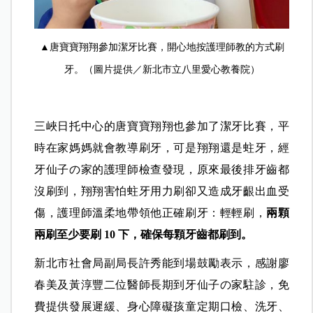
▲唐寶寶翔翔參加潔牙比賽，開心地按護理師教的方式刷
牙。（圖片提供／新北市立八里愛心教養院）
三峽日托中心的唐寶寶翔翔也參加了潔牙比賽，平
時在家媽媽就會教導刷牙，可是翔翔還是蛀牙，經
牙仙子の家的護理師檢查發現，原來最後排牙齒都
沒刷到，翔翔害怕蛀牙用力刷卻又造成牙齦出血受
傷，護理師溫柔地帶領他正確刷牙：輕輕刷，
兩顆
兩刷至少要刷 10 下，確保每顆牙齒都刷到。
新北市社會局副局長許秀能到場鼓勵表示，感謝廖
春美及黃淳豐二位醫師長期到牙仙子の家駐診，免
費提供發展遲緩、身心障礙孩童定期口檢、洗牙、