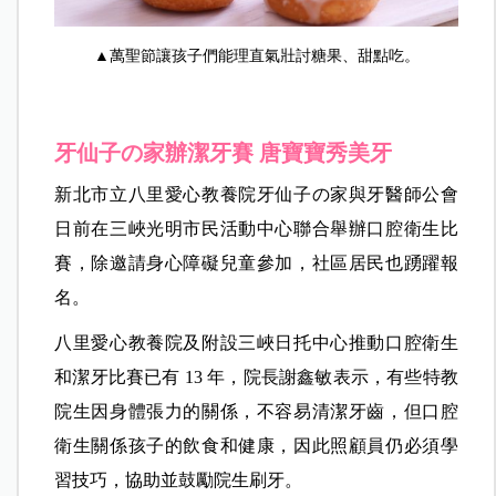
▲萬聖節讓孩子們能理直氣壯討糖果、甜點吃。
牙仙子の家辦潔牙賽 唐寶寶秀美牙
新北市立八里愛心教養院牙仙子の家與牙醫師公會
日前在三峽光明市民活動中心聯合舉辦口腔衛生比
賽，除邀請身心障礙兒童參加，社區居民也踴躍報
名。
八里愛心教養院及附設三峽日托中心推動口腔衛生
和潔牙比賽已有 13 年，院長謝鑫敏表示，有些特教
院生因身體張力的關係，不容易清潔牙齒，但口腔
衛生關係孩子的飲食和健康，因此照顧員仍必須學
習技巧，協助並鼓勵院生刷牙。