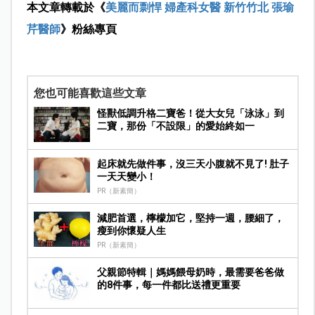
本文章轉載於《
美麗而剽悍 婦產科女醫 新竹竹北 張瑜
芹醫師
》粉絲專頁
您也可能喜歡這些文章
怪獸低調升格二寶爸！從大女兒「泳泳」到
二寶，那份「不設限」的愛始終如一
起床就先做件事，沒三天小腹就不見了! 肚子
一天天變小！
PR（新素簡）
減肥首選，檸檬加它，堅持一週，腰細了，
瘦到你懷疑人生
PR（新素簡）
父親節特輯｜媽媽餵母奶時，最需要爸爸做
的8件事，每一件都比送禮更重要