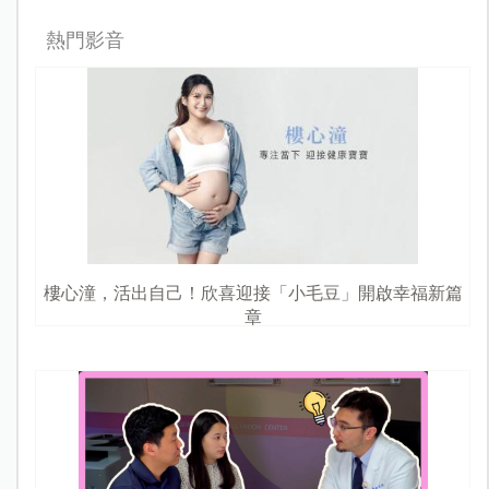
熱門影音
樓心潼，活出自己！欣喜迎接「小毛豆」開啟幸福新篇
章