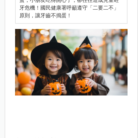
蛋，小朋友吃得開心了，卻往往造成兒童蛀
牙危機！國民健康署呼籲遵守「二要二不」
原則，讓牙齒不搗蛋！