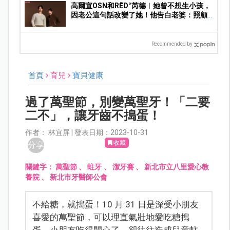
高爾宣OSN和RĒD°芮德︱她曾不想生小孩，
因老公這句話改變了她！他告白老婆：照顧
大家的正能量很吸引我
Recommended by
首頁
育兒
寶貝健康
過了萬聖節，別變萬聖牙！「二要
二不」，讓牙齒不搗蛋！
作者： 林宜屏 | 發表日期：2023-10-31
收藏
分享
關鍵字：
萬聖節
、
蛀牙
、
潔牙賽
、
新北市立八里愛心教
養院
、
新北市牙醫師公會
不給糖，就搗蛋！10 月 31 日是深受小朋友
喜愛的萬聖節，可以理直氣壯地愛吃糖搗