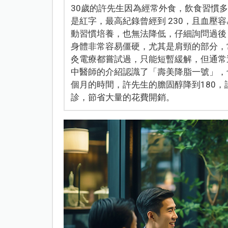
30歲的許先生因為經常外食，飲食習慣
是紅字，最高紀錄曾經到 230，且血壓容
動習慣培養，也無法降低，仔細詢問過後
身體非常容易僵硬，尤其是肩頸的部分，
灸電療都嘗試過，只能短暫緩解，但通常
中醫師的介紹認識了「壽美降脂一號」，
個月的時間，許先生的膽固醇降到180
診，節省大量的花費開銷。