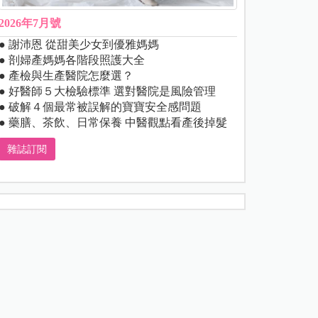
2026年7月號
● 謝沛恩 從甜美少女到優雅媽媽
● 剖婦產媽媽各階段照護大全
● 產檢與生產醫院怎麼選？
● 好醫師５大檢驗標準 選對醫院是風險管理
● 破解４個最常被誤解的寶寶安全感問題
● 藥膳、茶飲、日常保養 中醫觀點看產後掉髮
雜誌訂閱