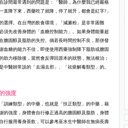
在診間最常遇到的問題是：「醫師，為什麼我已經嚴格
一直降下來，西藥吃了就降，停了就升，都會是紅字?」
的選擇。在台灣的飲食環境，「減澱粉」是非常困難
必須先改善身體的「血糖控制能力」。
如果身體能量超
在膽固醇及脂肪的失控。倘若長時間控制不良，那併發
謝血糖的能力不佳，即使使用西藥強制降下脂肪或膽固
的助力移除後，當然會反彈回原本的狀態，無法根治；
是中醫師常說的「去濕去邪」、「祛瘀解毒類型」的。
的強度
「訓練類型」的中藥，也就是「扶正類型」的中藥，藉
謝的強度，身體會自行修正過高的膽固醇及脂肪，身體
自行服用養身茶飲，可以參考巫水生中醫師在無病長壽