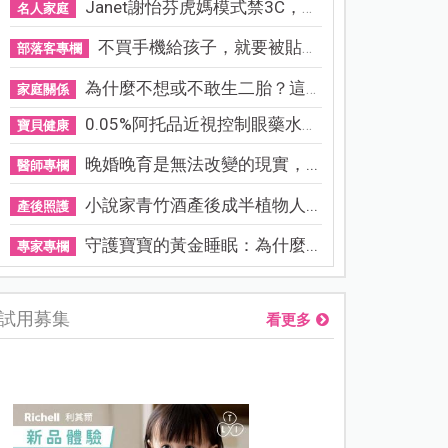
Janet謝怡芬虎媽模式禁3C，看...
名人家庭
不買手機給孩子，就要被貼「...
部落客專欄
為什麼不想或不敢生二胎？這8...
家庭關係
0.05%阿托品近視控制眼藥水納...
寶貝健康
晚婚晚育是無法改變的現實，...
醫師專欄
小說家青竹酒產後成半植物人...
產後照護
守護寶寶的黃金睡眠：為什麼...
專家專欄
試用募集
看更多