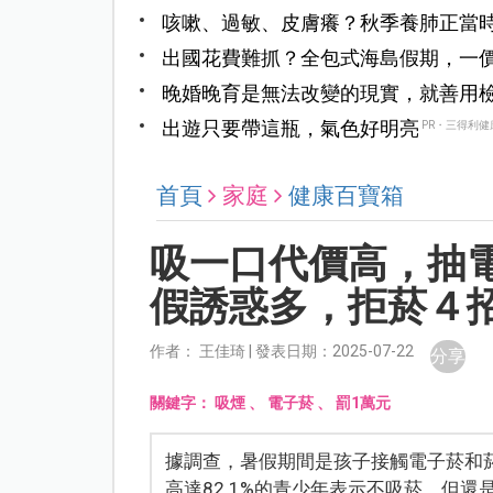
咳嗽、過敏、皮膚癢？秋季養肺正當
出國花費難抓？全包式海島假期，一
晚婚晚育是無法改變的現實，就善用
都能順利前行
出遊只要帶這瓶，氣色好明亮
PR・三得利健
首頁
家庭
健康百寶箱
吸一口代價高，抽
假誘惑多，拒菸４
作者： 王佳琦 | 發表日期：2025-07-22
分享
關鍵字：
吸煙
、
電子菸
、
罰1萬元
據調查，暑假期間是孩子接觸電子菸和
高達82.1%的青少年表示不吸菸，但還