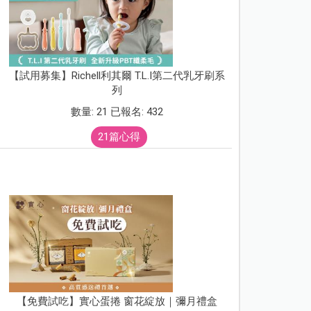
【試用募集】Richell利其爾 T.L.I第二代乳牙刷系
列
數量: 21 已報名: 432
21篇心得
【免費試吃】實心蛋捲 窗花綻放｜彌月禮盒