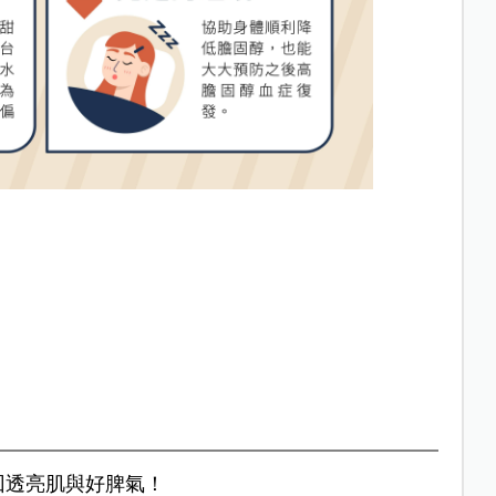
回透亮肌與好脾氣！