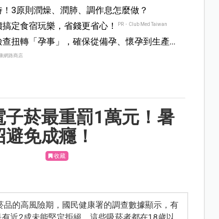
時！3原則潤燥、潤肺、調作息怎麼做？
價搞定食宿玩樂，省錢更省心！
PR・Club Med Taiwan
檢查扭轉「孕事」，確保從備孕、懷孕到生產
康網路商店
電子菸最重罰1萬元！暑
招避免成癮！
收藏
菸品的高風險期，國民健康署的調查數據顯示，有
是有近2成未能堅定拒絕，這些吸菸者都在18歲以