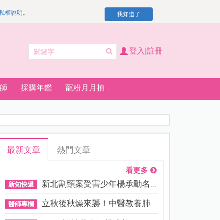
私權說明
。
我知道了
登入|註冊
師
採購年鑑
寵粉月月抽
最新文章
熱門文章
看更多
新北割頸案受害少年楊承勳名...
新知快遞
立秋後秋燥來襲！中醫教養肺...
醫師專欄