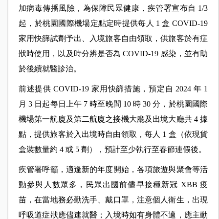
加病毒傳播風險，為保障民眾健康，疾管署宣布自 1/3
起，於桃園國際機場定點定時提供每人 1 盒 COVID-19
家用快篩試劑予出、入境旅客自由領取，供旅客於有症
狀時使用，以及時分辨是否為 COVID-19 感染，並有助
於後續就醫診治。
前述提供 COVID-19 家用快篩措施，預定自 2024 年 1
月 3 日起每日上午 7 時至晚間 10 時 30 分，於桃園國際
機場第一航廈及第二航廈之接機大廳及出境大廳共 4 據
點，提供旅客於入出境時自由領取，每人 1 盒（依現貨
盒裝數量約 4 或 5 劑），預計至少執行至春節連假後。
疾管署呼籲，適逢新的年度開始，各項旅遊與聚會等活
動參與人數眾多，民眾出國前儘早接種新冠 XBB 疫
苗，在當地務必勤洗手、戴口罩，注意個人衛生，出現
呼吸道症狀應儘速就醫；入境時如有身體不適，應主動