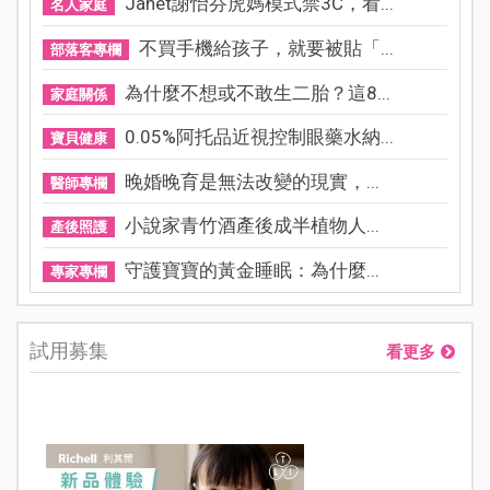
Janet謝怡芬虎媽模式禁3C，看...
名人家庭
不買手機給孩子，就要被貼「...
部落客專欄
為什麼不想或不敢生二胎？這8...
家庭關係
0.05%阿托品近視控制眼藥水納...
寶貝健康
晚婚晚育是無法改變的現實，...
醫師專欄
小說家青竹酒產後成半植物人...
產後照護
守護寶寶的黃金睡眠：為什麼...
專家專欄
試用募集
看更多