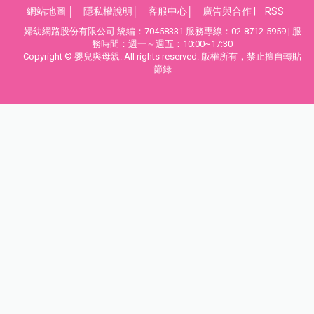
網站地圖
│
隱私權說明
│
客服中心
│
廣告與合作
|
RSS
婦幼網路股份有限公司 統編：70458331 服務專線：02-8712-5959 | 服
務時間：週一～週五：10:00~17:30
Copyright © 嬰兒與母親. All rights reserved. 版權所有，禁止擅自轉貼
節錄