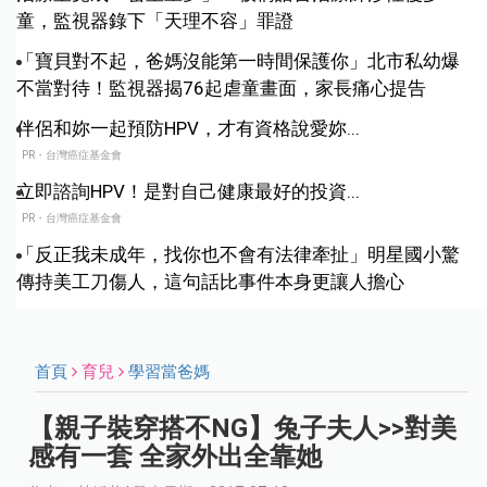
童，監視器錄下「天理不容」罪證
「寶貝對不起，爸媽沒能第一時間保護你」北市私幼爆
不當對待！監視器揭76起虐童畫面，家長痛心提告
伴侶和妳一起預防HPV，才有資格說愛妳...
PR・台灣癌症基金會
立即諮詢HPV！是對自己健康最好的投資...
PR・台灣癌症基金會
「反正我未成年，找你也不會有法律牽扯」明星國小驚
傳持美工刀傷人，這句話比事件本身更讓人擔心
首頁
育兒
學習當爸媽
【親子裝穿搭不NG】兔子夫人>>對美
感有一套 全家外出全靠她