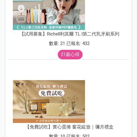
【試用募集】Richell利其爾 T.L.I第二代乳牙刷系列
數量: 21 已報名: 432
21篇心得
【免費試吃】實心蛋捲 窗花綻放｜彌月禮盒
數量: 10 已報名: 502