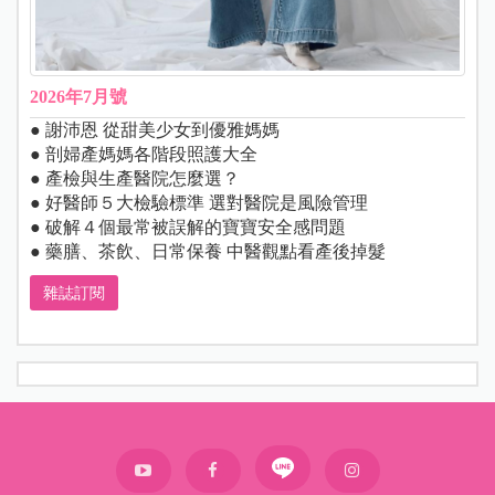
2026年7月號
● 謝沛恩 從甜美少女到優雅媽媽
● 剖婦產媽媽各階段照護大全
● 產檢與生產醫院怎麼選？
● 好醫師５大檢驗標準 選對醫院是風險管理
● 破解４個最常被誤解的寶寶安全感問題
● 藥膳、茶飲、日常保養 中醫觀點看產後掉髮
雜誌訂閱