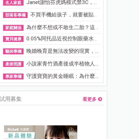
Janet謝怡芬虎媽模式禁3C，看...
名人家庭
不買手機給孩子，就要被貼「...
部落客專欄
為什麼不想或不敢生二胎？這8...
家庭關係
0.05%阿托品近視控制眼藥水納...
寶貝健康
晚婚晚育是無法改變的現實，...
醫師專欄
小說家青竹酒產後成半植物人...
產後照護
守護寶寶的黃金睡眠：為什麼...
專家專欄
試用募集
看更多