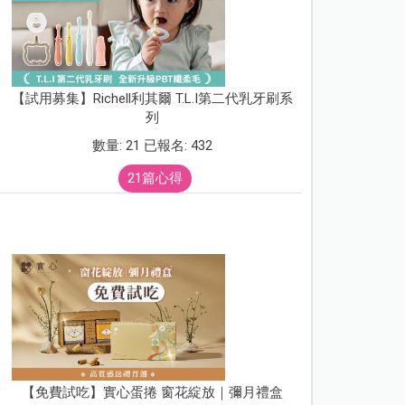
【試用募集】Richell利其爾 T.L.I第二代乳牙刷系
列
數量: 21 已報名: 432
21篇心得
【免費試吃】實心蛋捲 窗花綻放｜彌月禮盒