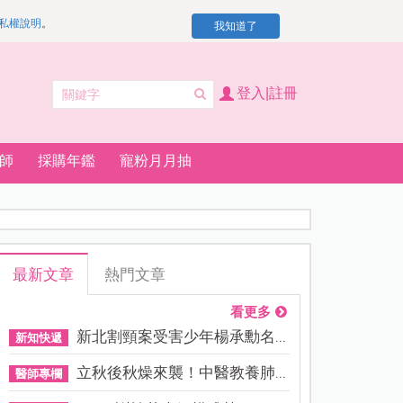
私權說明
。
我知道了
登入|註冊
師
採購年鑑
寵粉月月抽
最新文章
熱門文章
看更多
新北割頸案受害少年楊承勳名...
新知快遞
立秋後秋燥來襲！中醫教養肺...
醫師專欄