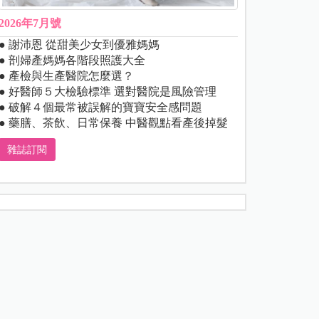
2026年7月號
● 謝沛恩 從甜美少女到優雅媽媽
● 剖婦產媽媽各階段照護大全
● 產檢與生產醫院怎麼選？
● 好醫師５大檢驗標準 選對醫院是風險管理
● 破解４個最常被誤解的寶寶安全感問題
● 藥膳、茶飲、日常保養 中醫觀點看產後掉髮
雜誌訂閱