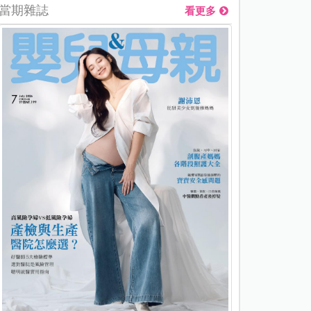
當期雜誌
看更多