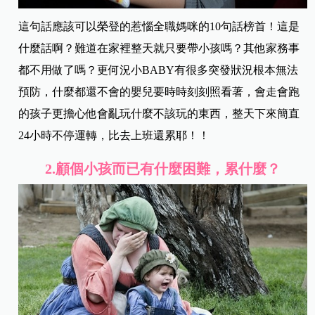
這句話應該可以榮登的惹惱全職媽咪的10句話榜首！這是
什麼話啊？難道在家裡整天就只要帶小孩嗎？其他家務事
都不用做了嗎？更何況小BABY有很多突發狀況根本無法
預防，什麼都還不會的嬰兒要時時刻刻照看著，會走會跑
的孩子更擔心他會亂玩什麼不該玩的東西，整天下來簡直
24小時不停運轉，比去上班還累耶！！
2.
顧個小孩而已有什麼困難，累什麼？