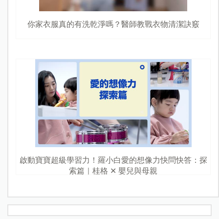
你家衣服真的有洗乾淨嗎？醫師教戰衣物清潔訣竅
啟動寶寶超級學習力！羅小白愛的想像力快問快答：探
索篇｜桂格 ✕ 嬰兒與母親