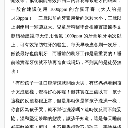
健效果，氟化物能有效抑制口內容易導致蛀牙的細菌，
一般會建議使用 1000ppm 的含氟牙膏（大人的是
1450ppm ），三歲以前的牙膏用量約米粒大小，三歲以
上則使用一顆豌豆大。兒童牙科醫學會根據實證醫學文
獻積極建議每天使用含氟 1000ppm 的牙膏刷牙兩次以
上，可有效預防蛀牙的發生。每天早晚應各刷一次牙，
飯後最好也能刷牙，而睡前的刷牙工作是最重要的！睡
前確實潔牙後就不該再進食或喝奶，否則真的是徒勞無
功！
「有些孩子一做口腔清潔就開始大哭，有些媽媽看到孩
子哭成這樣，覺得好心疼喔！但其實在三歲以前，孩子
這樣的反應都很正常，但是那就像是幫孩子洗澡一樣，
你會因為孩子哭，就不幫他洗澡嗎？這時候反而不能妥
協，溫和堅定鼓勵的態度，讓孩子知道，這是每天睡前
必要做的事！所以，也不用覺得對不起孩子，害他哭成