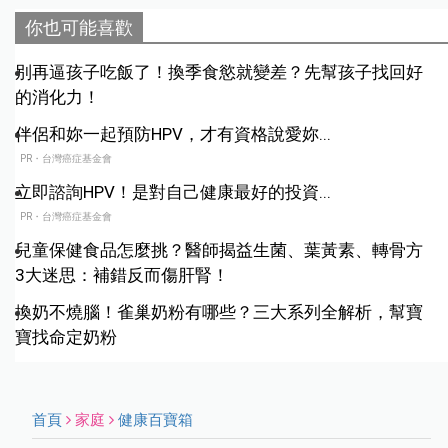
你也可能喜歡
別再逼孩子吃飯了！換季食慾就變差？先幫孩子找回好
的消化力！
伴侶和妳一起預防HPV，才有資格說愛妳...
PR・台灣癌症基金會
立即諮詢HPV！是對自己健康最好的投資...
PR・台灣癌症基金會
兒童保健食品怎麼挑？醫師揭益生菌、葉黃素、轉骨方
3大迷思：補錯反而傷肝腎！
換奶不燒腦！雀巢奶粉有哪些？三大系列全解析，幫寶
寶找命定奶粉
首頁
家庭
健康百寶箱