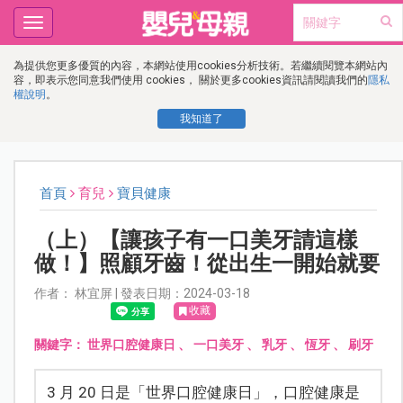
Toggle
navigation
為提供您更多優質的內容，本網站使用cookies分析技術。若繼續閱覽本網站內
容，即表示您同意我們使用 cookies， 關於更多cookies資訊請閱讀我們的
隱私
權說明
。
我知道了
首頁
育兒
寶貝健康
（上）【讓孩子有一口美牙請這樣
做！】照顧牙齒！從出生一開始就要
作者： 林宜屏 | 發表日期：2024-03-18
收藏
關鍵字：
世界口腔健康日
、
一口美牙
、
乳牙
、
恆牙
、
刷牙
3 月 20 日是「世界口腔健康日」，口腔健康是