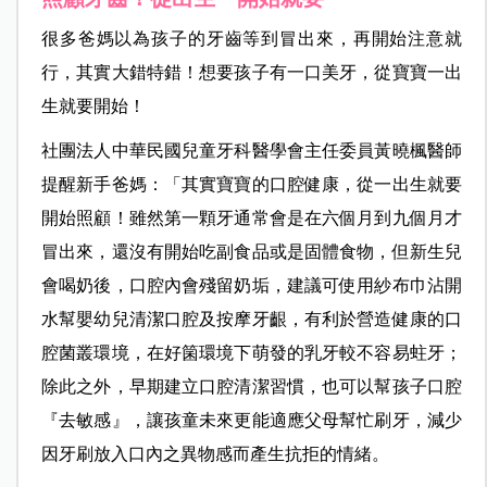
很多爸媽以為孩子的牙齒等到冒出來，再開始注意就
行，其實大錯特錯！想要孩子有一口美牙，從寶寶一出
生就要開始！
社團法人中華民國兒童牙科醫學會主任委員黃曉楓醫師
提醒新手爸媽：「其實寶寶的口腔健康，從一出生就要
開始照顧！雖然第一顆牙通常會是在六個月到九個月才
冒出來，還沒有開始吃副食品或是固體食物，但新生兒
會喝奶後，口腔內會殘留奶垢，建議可使用紗布巾沾開
水幫嬰幼兒清潔口腔及按摩牙齦，有利於營造健康的口
腔菌叢環境，在好箘環境下萌發的乳牙較不容易蛀牙；
除此之外，早期建立口腔清潔習慣，也可以幫孩子口腔
『去敏感』，讓孩童未來更能適應父母幫忙刷牙，減少
因牙刷放入口內之異物感而產生抗拒的情緒。