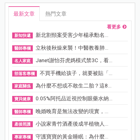
最新文章
熱門文章
看更多
新北割頸案受害少年楊承勳名...
新知快遞
立秋後秋燥來襲！中醫教養肺...
醫師專欄
Janet謝怡芬虎媽模式禁3C，看...
名人家庭
不買手機給孩子，就要被貼「...
部落客專欄
為什麼不想或不敢生二胎？這8...
家庭關係
0.05%阿托品近視控制眼藥水納...
寶貝健康
晚婚晚育是無法改變的現實，...
醫師專欄
小說家青竹酒產後成半植物人...
產後照護
守護寶寶的黃金睡眠：為什麼...
專家專欄