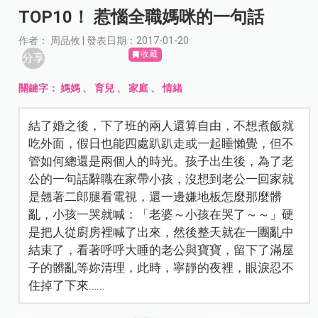
TOP10！ 惹惱全職媽咪的一句話
作者： 周品攸 | 發表日期：2017-01-20
收藏
分享
關鍵字：
媽媽
、
育兒
、
家庭
、
情緒
結了婚之後，下了班的兩人還算自由，不想煮飯就
吃外面，假日也能四處趴趴走或一起睡懶覺，但不
管如何總還是兩個人的時光。孩子出生後，為了老
公的一句話辭職在家帶小孩，沒想到老公一回家就
是翹著二郎腿看電視，還一邊嫌地板怎麼那麼髒
亂，小孩一哭就喊：「老婆～小孩在哭了～～」硬
是把人從廚房裡喊了出來，然後整天就在一團亂中
結束了，看著呼呼大睡的老公與寶寶，留下了滿屋
子的髒亂等妳清理，此時，寧靜的夜裡，眼淚忍不
住掉了下來……