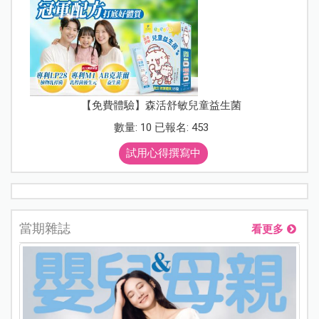
【免費體驗】森活舒敏兒童益生菌
數量: 10 已報名: 453
試用心得撰寫中
當期雜誌
看更多