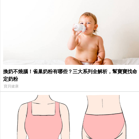
換奶不燒腦！雀巢奶粉有哪些？三大系列全解析，幫寶寶找命
定奶粉
寶貝健康