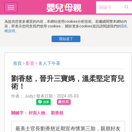
Toggle
navigation
為提供您更多優質的內容，本網站使用cookies分析技術。若繼續閱覽本網站內
容，即表示您同意我們使用 cookies， 關於更多cookies資訊請閱讀我們的
隱私
權說明
。
我知道了
首頁
影音
名人下午茶
劉香慈，晉升三寶媽，溫柔堅定育兒
術！
作者： Judy | 發表日期：2024-05-03
收藏
關鍵字：
封面人物
、
劉香慈
最美士官長劉香慈近期宣布懷第三胎，親朋好友