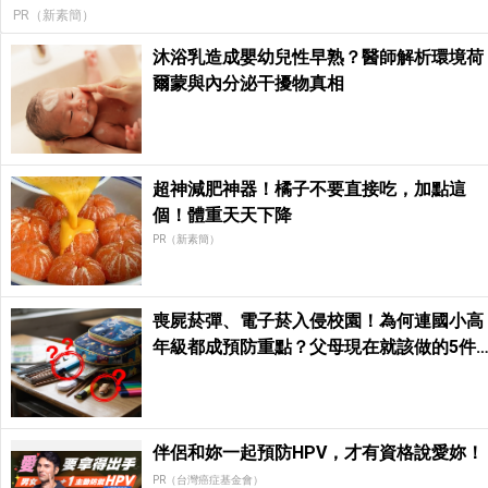
PR（新素簡）
沐浴乳造成嬰幼兒性早熟？醫師解析環境荷
爾蒙與內分泌干擾物真相
超神減肥神器！橘子不要直接吃，加點這
個！體重天天下降
PR（新素簡）
喪屍菸彈、電子菸入侵校園！為何連國小高
年級都成預防重點？父母現在就該做的5件
事
伴侶和妳一起預防HPV，才有資格說愛妳！
PR（台灣癌症基金會）