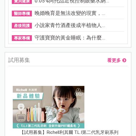
0.05%阿托品近視控制眼藥水納...
寶貝健康
晚婚晚育是無法改變的現實，...
醫師專欄
小說家青竹酒產後成半植物人...
產後照護
守護寶寶的黃金睡眠：為什麼...
專家專欄
試用募集
看更多
【試用募集】Richell利其爾 T.L.I第二代乳牙刷系列