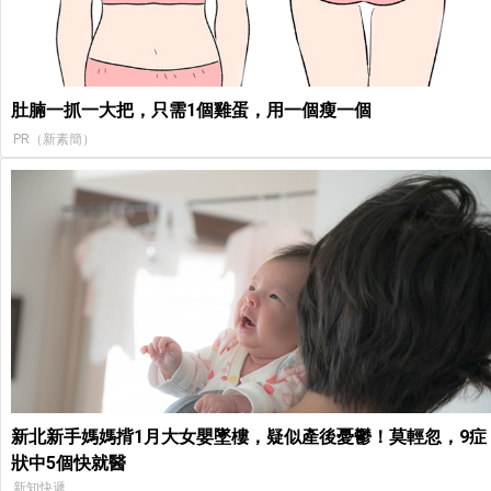
肚腩一抓一大把，只需1個雞蛋，用一個瘦一個
PR（新素簡）
新北新手媽媽揹1月大女嬰墜樓，疑似產後憂鬱！莫輕忽，9症
狀中5個快就醫
新知快遞