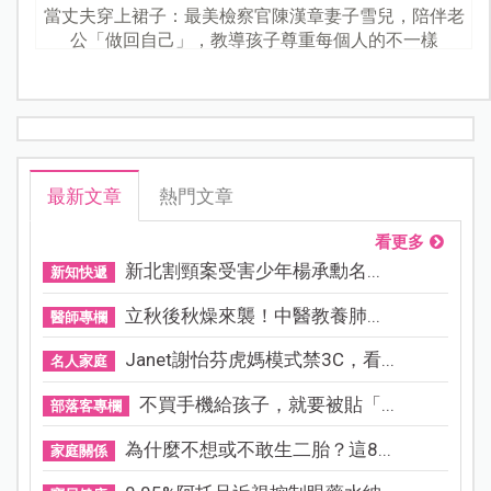
當丈夫穿上裙子：最美檢察官陳漢章妻子雪兒，陪伴老
公「做回自己」，教導孩子尊重每個人的不一樣
最新文章
熱門文章
看更多
新北割頸案受害少年楊承勳名...
新知快遞
立秋後秋燥來襲！中醫教養肺...
醫師專欄
Janet謝怡芬虎媽模式禁3C，看...
名人家庭
不買手機給孩子，就要被貼「...
部落客專欄
為什麼不想或不敢生二胎？這8...
家庭關係