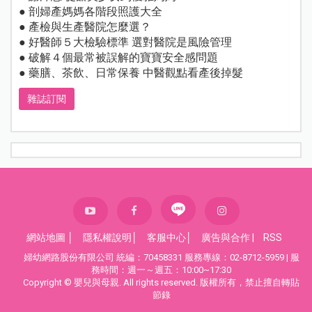
● 剖婦產媽媽各階段照護大全
● 產檢與生產醫院怎麼選？
● 好醫師５大檢驗標準 選對醫院是風險管理
● 破解４個最常被誤解的寶寶安全感問題
● 藥膳、茶飲、日常保養 中醫觀點看產後掉髮
雜誌訂閱
網站地圖
│
隱私權說明
│
客服中心
│
廣告與合作
|
RSS
婦幼網路股份有限公司 統編：70458331 服務專線：02-8712-5959 | 服
務時間：週一～週五：10:00~17:30
Copyright © 嬰兒與母親. All rights reserved. 版權所有，禁止擅自轉貼
節錄