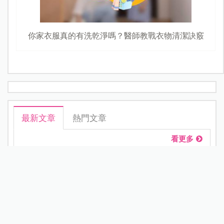
你家衣服真的有洗乾淨嗎？醫師教戰衣物清潔訣竅
最新文章
熱門文章
看更多
新北割頸案受害少年楊承勳名...
新知快遞
立秋後秋燥來襲！中醫教養肺...
醫師專欄
Janet謝怡芬虎媽模式禁3C，看...
名人家庭
不買手機給孩子，就要被貼「...
部落客專欄