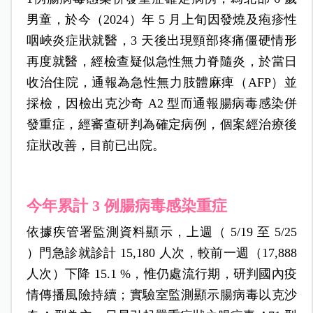
男童，於今（2024）年 5 月上旬因發燒及疱疹性
咽峽炎症狀就醫，3 天後出現頸部疼痛僵硬情形
再度就醫，經檢查疑似急性無力脊隨炎，於當日
收治住院，通報為急性無力肢體麻痺（AFP）並
採檢，因檢出克沙奇 A2 型而通報腸病毒感染併
發重症，經審查研判為確定病例，個案經治療後
症狀改善，目前已出院。
今年累計 3 例腸病毒感染重症
依據疾管署監測資料顯示，上週（ 5/19 至 5/25
）門急診就診計 15,180 人次，較前一週（17,888
人次）下降 15.1 %，惟仍處流行期，研判國內疫
情傳播風險持續；實驗室監測顯示腸病毒以克沙