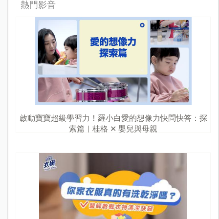
熱門影音
啟動寶寶超級學習力！羅小白愛的想像力快問快答：探
索篇｜桂格 ✕ 嬰兒與母親