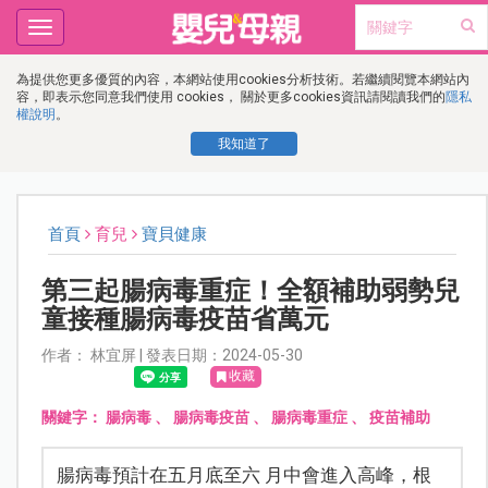
Toggle
navigation
為提供您更多優質的內容，本網站使用cookies分析技術。若繼續閱覽本網站內
容，即表示您同意我們使用 cookies， 關於更多cookies資訊請閱讀我們的
隱私
權說明
。
我知道了
首頁
育兒
寶貝健康
第三起腸病毒重症！全額補助弱勢兒
童接種腸病毒疫苗省萬元
作者： 林宜屏 | 發表日期：2024-05-30
收藏
關鍵字：
腸病毒
、
腸病毒疫苗
、
腸病毒重症
、
疫苗補助
腸病毒預計在五月底至六 月中會進入高峰，根