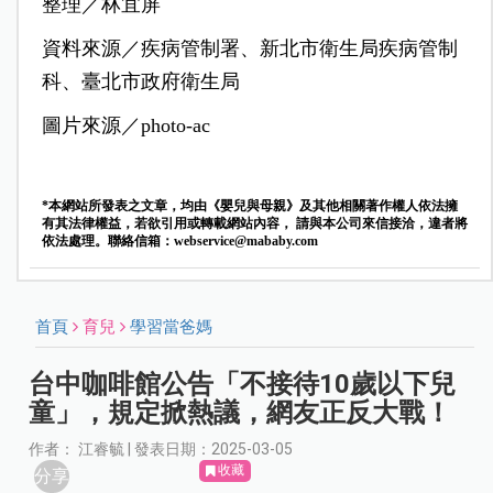
整理／林宜屏
資料來源／疾病管制署、新北市衛生局疾病管制
科、臺北市政府衛生局
圖片來源／photo-ac
*本網站所發表之文章，均由《嬰兒與母親》及其他相關著作權人依法擁
有其法律權益，若欲引用或轉載網站內容， 請與本公司來信接洽，違者將
依法處理。聯絡信箱：
webservice@mababy.com
首頁
育兒
學習當爸媽
台中咖啡館公告「不接待10歲以下兒
童」，規定掀熱議，網友正反大戰！
作者： 江睿毓 | 發表日期：2025-03-05
收藏
分享